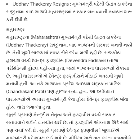
Uddhav Thackeray Resigns : મુખ્યમંત્રી પદેથી ઉદ્ધવ ઠાકરેના
રાજીનામા બાદ ભાજપે મહારાષ્ટ્રમાં સરકાર બનાવવાની કવાયત શરૂ
કરી દીધી છે.
મહારાષ્ટ્ર
મહારાષ્ટ્ર
ના (Maharashtra) મુખ્યમંત્રી પદેથી
ઉદ્ધવ ઠાકરે
ના
(Uddhav Thackeray) રાજીનામા બાદ ભાજપની સરકાર બનતી નક્કી
છે. તેની ખુશી ભાજપમાં સ્પષ્ટ રીતે જોવા મળી રહી છે. રાજકીય
હલચલ વચ્ચે
દેવેન્દ્ર ફડણવીસ
(Devendra Fadnavis) તાજ
પ્રેસિડેન્સી હોટલ પહોંચ્યા હતા, જ્યાં ભાજપના ધારાસભ્યો રોકાયા
છે. અહીં ધારાસભ્યોએ દેવેન્દ્ર ફડણવીસને મીઠાઈ ખવડાવી ખુશી
મનાવી હતી. આ તકે ભાજપના પ્રદેશ અધ્યક્ષ
ચંદ્રકાંત પાટિલ
(Chandrakant Patil) પણ હાજર રહ્યા હતા. આ દરમિયાન
ધારાસભ્યોએ અમારા મુખ્યમંત્રી કેવા હોય, દેવેન્દ્ર ફડણવીસ જેવા
હોય, નારા લગાવ્યા હતા.
સૂત્રો પ્રમાણે કેન્દ્રીય નેતૃત્વ અને ફડણવીસ વચ્ચે સરકાર
બનાવવાને લઈને વાતચીત થઈ છે. તો ફડણવીસે એકનાથ શિંદે સાથે
પણ ચર્ચા કરી છે. સૂત્રો પ્રમાણે દેવેન્દ્ર ફડણવીસ 1 જુલાઈએ
મુખ્યમંત્રી પદે શપથ લઈ શકે છે. મીડિયા સાથે વાત કરતા ફડણવીસે