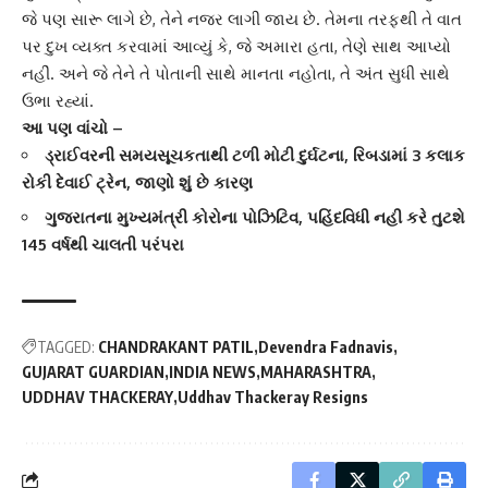
જે પણ સારૂ લાગે છે, તેને નજર લાગી જાય છે. તેમના તરફથી તે વાત
પર દુખ વ્યક્ત કરવામાં આવ્યું કે, જે અમારા હતા, તેણે સાથ આપ્યો
નહીં. અને જે તેને તે પોતાની સાથે માનતા નહોતા, તે અંત સુધી સાથે
ઉભા રહ્યાં.
આ પણ વાંચો –
ડ્રાઈવરની સમયસૂચકતાથી ટળી મોટી દુર્ઘટના, રિબડામાં 3 કલાક
રોકી દેવાઈ ટ્રેન, જાણો શું છે કારણ
ગુજરાતના મુખ્યમંત્રી કોરોના પોઝિટિવ, પહિંદવિધી નહી કરે તુટશે
145 વર્ષથી ચાલતી પરંપરા
TAGGED:
CHANDRAKANT PATIL
Devendra Fadnavis
GUJARAT GUARDIAN
INDIA NEWS
MAHARASHTRA
UDDHAV THACKERAY
Uddhav Thackeray Resigns