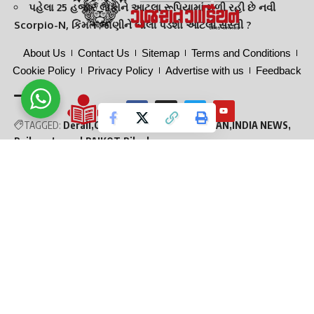
પહેલા 25 હજાર લોકોને આટલા રૂપિયામાં મળી રહી છે નવી
Scorpio-N, કિંમત જાણીને બોલી પડશો આટલી સસ્તી ?
About Us
Contact Us
Sitemap
Terms and Conditions
Cookie Policy
Privacy Policy
Advertise with us
Feedback
TAGGED:
Derail
GUJARAT
GUJARAT GUARDIAN
INDIA NEWS
Railway traged
RAJKOT
Ribada