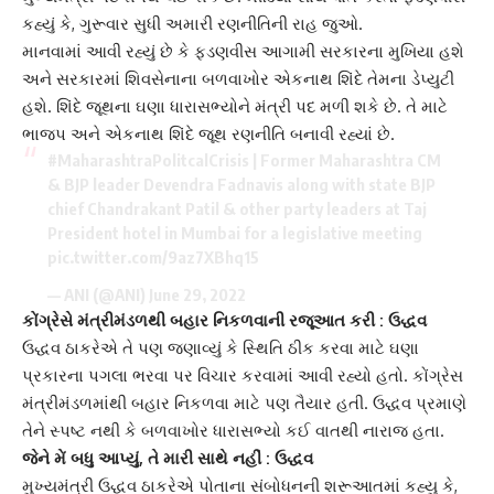
કહ્યું કે, ગુરૂવાર સુધી અમારી રણનીતિની રાહ જુઓ.
માનવામાં આવી રહ્યું છે કે ફડણવીસ આગામી સરકારના મુખિયા હશે
અને સરકારમાં
શિવસેના
ના બળવાખોર એકનાથ શિંદે તેમના ડેપ્યુટી
હશે. શિંદે જૂથના ઘણા ધારાસભ્યોને મંત્રી પદ મળી શકે છે. તે માટે
ભાજપ અને એકનાથ શિંદે જૂથ રણનીતિ બનાવી રહ્યાં છે.
#MaharashtraPolitcalCrisis
| Former Maharashtra CM
& BJP leader Devendra Fadnavis along with state BJP
chief Chandrakant Patil & other party leaders at Taj
President hotel in Mumbai for a legislative meeting
pic.twitter.com/9az7XBhq15
— ANI (@ANI)
June 29, 2022
કોંગ્રેસે મંત્રીમંડળથી બહાર નિકળવાની રજૂઆત કરી :
ઉદ્ધવ
ઉદ્ધવ ઠાકરેએ તે પણ જણાવ્યું કે સ્થિતિ ઠીક કરવા માટે ઘણા
પ્રકારના પગલા ભરવા પર વિચાર કરવામાં આવી રહ્યો હતો. કોંગ્રેસ
મંત્રીમંડળમાંથી બહાર નિકળવા માટે પણ તૈયાર હતી. ઉદ્ધવ પ્રમાણે
તેને સ્પષ્ટ નથી કે બળવાખોર ધારાસભ્યો કઈ વાતથી નારાજ હતા.
જેને મેં બધુ આપ્યું, તે મારી સાથે નહીં : ઉદ્ધવ
મુખ્યમંત્રી ઉદ્ધવ ઠાકરે
એ પોતાના સંબોધનની શરૂઆતમાં કહ્યુ કે,