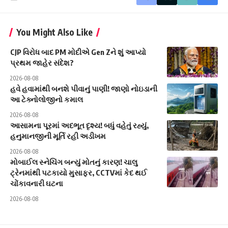
You Might Also Like
CJP વિરોધ બાદ PM મોદીએ Gen Zને શું આપ્યો
પ્રથમ જાહેર સંદેશ?
2026-08-08
હવે હવામાંથી બનશે પીવાનું પાણી! જાણો નોઇડાની
આ ટેક્નોલોજીનો કમાલ
2026-08-08
આસામના પૂરમાં અદભૂત દૃશ્ય! બધું વહેતું રહ્યું,
હનુમાનજીની મૂર્તિ રહી અડીખમ
2026-08-08
મોબાઈલ સ્નેચિંગ બન્યું મોતનું કારણ! ચાલુ
ટ્રેનમાંથી પટકાયો મુસાફર, CCTVમાં કેદ થઈ
ચોંકાવનારી ઘટના
2026-08-08