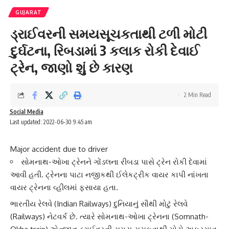
GUJARAT
ડ્રાઈવરની સમયસૂચકતાથી ટળી મોટી
દુર્ઘટના, રિબડામાં 3 કલાક રોકી દેવાઈ
ટ્રેન, જાણો શું છે કારણ
2 Min Read
Social Media
Last updated: 2022-06-30 9:45 am
Major accident due to driver
સોમનાથ-ઓખા ટ્રેનને ગોંડલના રીબડા પાસે ટ્રેન રોકી દેવામાં
આવી હતી. ટ્રેનના પાટા નજીકથી ઈલેકટ્રીક વાયર કાપી નાંખતા
વાયર ટ્રેનના વ્હીલમાં ફસાયા હતા.
ભારતીય રેલવે
(Indian Railways) દુનિયાનું સૌથી મોટું
રેલવે
(Railways) નેટવર્ક છે. ત્યારે સોમનાથ-ઓખા ટ્રેનના (Somnath-