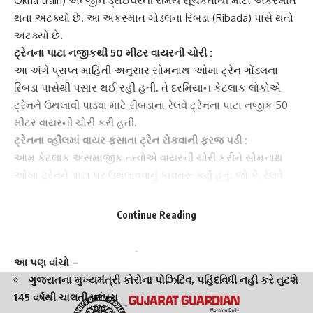
Okha train) એન્જીન ડ્રાઈવરની સમય સૂચકતાથી મોટો અકસ્માત
થતા અટક્યો છે. આ અકસ્માત ગોડલના
રિબડા
(Ribada) પાસે થતો
અટક્યો છે.
ટ્રેનના પાટા નજીકથી 50 મીટર વાયરની ચોરી :
આ અંગે પ્રાપ્ત માહિતી અનુસાર સોમનાથ-ઓખા ટ્રેન ગોંડલના
રિબડા પાસેથી પસાર થઈ રહી હતી. તે દરમિયાન કેટલાક લોકોએ
ટ્રેનને ઉથલાવી પાડવા માટે રીબડાના રેલવે ટ્રેનના પાટા નજીક 50
મીટર વાયરની ચોરી કરી હતી.
ટ્રેનના વ્હીલમાં
વાયર
ફસાતા ટ્રેન રોકવાની ફરજ પડી :
આમ કેટલાક અસમાજીક તત્વોએ વાયરની ચોરી કરીને સોમનાથ
ઓખા ટ્રેનને પાટા પર ઉથલાવવાનું કાવતરૂ કર્યું હતુ. જો કે, રેલવે
ટ્રેનના ડ્રાઈવરને આ અંગે જાણ થતાં તેણે તાત્કાલિત ટ્રેનને રોકીને
મોટી જાનહાનિ ટાળી દીધી હતી. ઉલ્લેખનીય છે કે, ટ્રેનના વ્હીલમાં
Continue Reading
વાયર ફસાતા ટ્રેન 3 કલાક રોકવાની ફરજ પડી આમ ડ્રાઈવરની
સમયસૂચકતાથી જોખમ ટળ્યું .
આ પણ વાંચો –
ગુજરાતના મુખ્યમંત્રી કોરોના પોઝિટિવ, પહિંદવિધી નહી કરે તુટશે
145 વર્ષથી ચાલતી પરંપરા