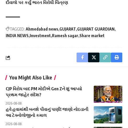
દીવાલો પર કર્યું ભારત વિરોધી ચિત્રણ
TAGGED:
Ahmedabad news
GUJARAT
GUJARAT GUARDIAN
INDIA NEWS
Investment
Ramesh sagar
Share market
You Might Also Like
CJP વિરોધ બાદ PM મોદીએ Gen Zને શું આપ્યો
પ્રથમ જાહેર સંદેશ?
2026-08-08
હવે હવામાંથી બનશે પીવાનું પાણી! જાણો નોઇડાની
આ ટેક્નોલોજીનો કમાલ
2026-08-08