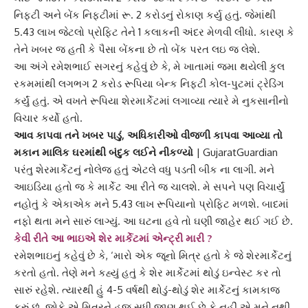
નિફ્ટી અને બેંક નિફ્ટીમાં રૂ. 2 કરોડનું રોકાણ કર્યુ હતું. જેમાંથી
5.43 લાખ જેટલો પ્રોફિટ તેને 1 કલાકની અંદર મેળવી લીધો. કારણ કે
તેને ખબર જ હતી કે પૈસા બેંકના છે તો બેંક પરત લઇ જ લેશે.
આ અંગે રમેશભાઈ સગરનું કહેવું છે કે, મે ખાતામાં જમા થયેલી કુલ
રકમમાંથી લગભગ 2 કરોડ રૂપિયા બેન્ક
નિફ્ટી કોલ-પુટ
માં ટ્રેડિંગ
કર્યું હતું. એ વખતે રૂપિયા શેરમાર્કેટમાં લગાવ્યા ત્યારે મે નુકસાનીનો
વિચાર કર્યો હતો.
આવ કાપવા તને ખબર પાડું, અધિકારીઓ વીજળી કાપવા આવ્યા તો
મકાન માલિક ઘરમાંથી બંદુક લઈને નીકળ્યો
| GujaratGuardian
પરંતુ શેરમાર્કેટનું નોલેજ હતું એટલે વધુ પડતી બીક ના લાગી. મને
આઇડિયા હતો જ કે માર્કેટ આ રીતે જ ચાલશે. મે સપને પણ વિચાર્યું
નહોતું કે એકાએક મને 5.43 લાખ રૂપિયાનો પ્રોફિટ મળશે. બાદમાં
નફો થતા મને સારું લાગ્યું. આ ઘટના હવે તો ઘણી જાહેર થઈ ગઈ છે.
કેવી રીતે આ ભાઇએ
શેર માર્કેટ
માં એન્ટ્રી મારી ?
રમેશભાઇનું કહેવું છે કે, ‘મારો એક જૂનો મિત્ર હતો કે જે શેરમાર્કેટનું
કરતો હતો. તેણે મને કહ્યું હતું કે શેર માર્કેટમાં થોડું ઇન્વેસ્ટ કર તો
સારું રહેશે. ત્યારથી હું 4-5 વર્ષથી થોડું-થોડું શેર માર્કેટનું કામકાજ
કરું છું. જોકે એ મિત્રને હજુ સુધી જાણ થઈ છે કે નહીં એ મને નથી