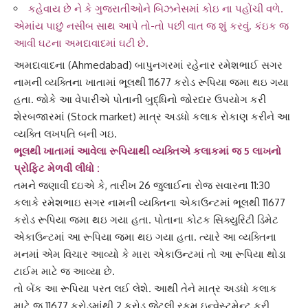
કહેવાય છે ને કે ગુજરાતીઓને બિઝનેસમાં કોઇ ના પહોંચી વળે.
એમાંય પાછું નસીબ સાથ આપે તો-તો પછી વાત જ શું કરવું. કંઇક જ
આવી ઘટના અમદાવાદમાં ઘટી છે.
અમદાવાદ
ના (Ahmedabad) બાપુનગરમાં રહેનાર રમેશભાઈ સગર
નામની વ્યક્તિના ખાતામાં
ભૂલથી
11677 કરોડ રૂપિયા જમા થઇ ગયા
હતા. જોકે આ વેપારીએ પોતાની બુદ્ધિનો જોરદાર ઉપયોગ કરી
શેરબજાર
માં (Stock market) માત્ર અડધો કલાક રોકાણ કરીને આ
વ્યક્તિ લખપતિ બની ગઇ.
ભૂલથી ખાતામાં આવેલા રૂપિયાથી વ્યક્તિએ કલાકમાં જ
5 લાખનો
પ્રોફિટ
મેળવી લીધો :
તમને જણાવી દઇએ કે, તારીખ 26 જુલાઈના રોજ સવારના 11:30
કલાકે રમેશભાઇ સગર નામની વ્યક્તિના એકાઉન્ટમાં ભૂલથી 11677
કરોડ રૂપિયા જમા થઇ ગયા હતા. પોતાના
કોટક સિક્યુરિટી ડિમેટ
એકાઉન્ટમાં આ રૂપિયા જમા થઇ ગયા હતા. ત્યારે આ વ્યક્તિના
મનમાં એમ વિચાર આવ્યો કે મારા એકાઉન્ટમાં તો આ રૂપિયા થોડા
ટાઈમ માટે જ આવ્યા છે.
તો બેંક આ રૂપિયા પરત લઈ લેશે. આથી તેને માત્ર અડધો કલાક
માટે જ 11677 કરોડમાંથી 2 કરોડ જેટલી રકમ
ઇન્વેસ્ટમેન્ટ
કરી.