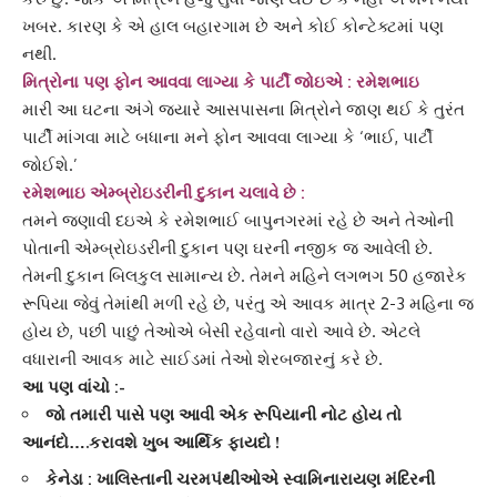
ખબર. કારણ કે એ હાલ બહારગામ છે અને કોઈ કોન્ટેક્ટમાં પણ
નથી.
મિત્રોના પણ ફોન આવવા લાગ્યા કે પાર્ટી જોઇએ : રમેશભાઇ
મારી આ ઘટના અંગે જ્યારે આસપાસના મિત્રોને જાણ થઈ કે તુરંત
પાર્ટી માંગવા માટે બધાના મને ફોન આવવા લાગ્યા કે ‘ભાઈ, પાર્ટી
જોઈશે.’
રમેશભાઇ
એમ્બ્રોઇડરી
ની દુકાન ચલાવે છે :
તમને જણાવી દઇએ કે રમેશભાઈ બાપુનગરમાં રહે છે અને તેઓની
પોતાની
એમ્બ્રોઇડરી
ની દુકાન પણ ઘરની નજીક જ આવેલી છે.
તેમની દુકાન બિલકુલ સામાન્ય છે. તેમને મહિને લગભગ 50 હજારેક
રૂપિયા જેવું તેમાંથી મળી રહે છે, પરંતુ એ આવક માત્ર 2-3 મહિના જ
હોય છે, પછી પાછું તેઓએ બેસી રહેવાનો વારો આવે છે. એટલે
વધારાની આવક માટે સાઈડમાં તેઓ
શેરબજાર
નું કરે છે.
આ પણ વાંચો :-
જો તમારી પાસે પણ આવી એક રૂપિયાની નોટ હોય તો
આનંદો….કરાવશે ખુબ આર્થિક ફાયદો !
કેનેડા : ખાલિસ્તાની ચરમપંથીઓએ સ્વામિનારાયણ મંદિરની