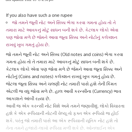
If you also have such a one rupee
જો તમને જૂની નોટ અને સિક્કા ભેગા કરવા ગમતા હોય તો તે
તમારા માટે આવકનું મોટું સાધન બની શકે છે. કેટલાક લોકો એવા
પણ જોવા મળે છે જેમને આવા જૂના સિક્કા અને નોટોનું કલેક્શન
રાખવું ખુબ ગમતું હોય છે.
જો તમને જૂની
નોટ અને સિક્કા
(Old notes and coins) ભેગા કરવા
ગમતા હોય તો તે તમારા માટે આવકનું મોટું સાધન બની શકે છે.
કેટલાક લોકો એવા પણ જોવા મળે છે જેમને આવા
જૂના સિક્કા અને
નોટો
નું (Coins and notes) કલેક્શન રાખવું ખુબ ગમતું હોય છે.
જેટલા જૂના સિક્કા અને ચલણી નોટ તમારી પાસે હશે તેની કિંમત
એટલી જ વધુ જોવા મળે છે. હાલ આવી
કરન્સીના
(Currency) ભાવ
આકાશને આંબી રહ્યા છે.
આવી જ એક કરન્સી નોટ વિશે અમે તમને જણાવીશું. લોકો વિચારતા
હશે કે એક રૂપિયાની નોટની વેલ્યૂ તો ફક્ત એક રૂપિયો જ હોઈ
શકે. પરંતુ જો તમારી પાસે આ
એક રૂપિયા
ની યૂનિક નોટ હશે તો
તેના તમને હજારો-લાખો રૂપિયા મળી શકે છે. ઓનલાઈન એક