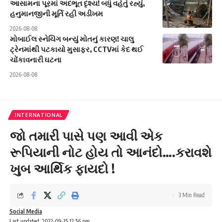
આસામના પૂરમાં અદભૂત દૃશ્ય! બધું વહેતું રહ્યું,
હનુમાનજીની મૂર્તિ રહી અડીખમ
2026-08-08
મોબાઈલ સ્નેચિંગ બન્યું મોતનું કારણ! ચાલુ
ટ્રેનમાંથી પટકાયો મુસાફર, CCTVમાં કેદ થઈ
ચોંકાવનારી ઘટના
2026-08-08
INTERNATIONAL
જો તમારી પાસે પણ આવી એક
રૂપિયાની નોટ હોય તો આનંદો….કરાવશે
ખુબ આર્થિક ફાયદો !
3 Min Read
Social Media
Last updated: 2022-09-15 12:56 pm