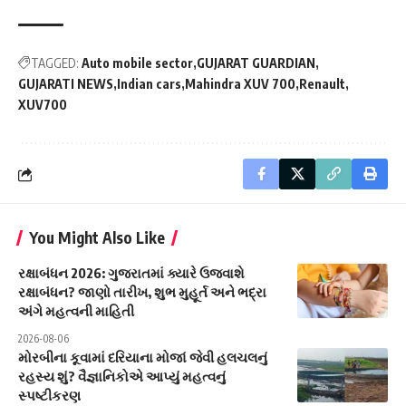
TAGGED:
Auto mobile sector
GUJARAT GUARDIAN
GUJARATI NEWS
Indian cars
Mahindra XUV 700
Renault
XUV700
You Might Also Like
રક્ષાબંધન 2026: ગુજરાતમાં ક્યારે ઉજવાશે
રક્ષાબંધન? જાણો તારીખ, શુભ મુહૂર્ત અને ભદ્રા
અંગે મહત્વની માહિતી
2026-08-06
મોરબીના કૂવામાં દરિયાના મોજાં જેવી હલચલનું
રહસ્ય શું? વૈજ્ઞાનિકોએ આપ્યું મહત્વનું
સ્પષ્ટીકરણ