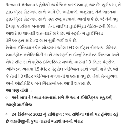
Renault Arkana
પહેલેથી જ વૈશ્વિક બજારમાં હાજર છે. યુરોપમાં, તે
હાઈબ્રિડ સેટઅપ સાથે આવે છે. અહેવાલો અનુસાર, તેને ભારતમાં
હાઈબ્રિડ સેટઅપ સાથે પણ રજૂ કરવામાં આવી શકે છે, જે તેને વધુ
ઈંધણ કાર્યક્ષમ બનાવશે. તેના માઈલ્ડ હાઈબ્રિડ વેરિયન્ટની કિંમત
આશરે 10 લાખથી શરૂ થઈ શકે છે. જે
સ્ટ્રોન્ગ હાઈબ્રિડ
વેરિઅન્ટ્સ માટે 20 લાખ સુધી જઈ શકે છે.
રેનોના
ઈન્ડિયા સ્પેક મોડલ
માં ઓલ LED લાઈટ્સ સેટઅપ, લેટેસ્ટ
સ્માર્ટફોન કનેક્ટિવિટી સાથે ટચસ્ક્રીન ઈન્ફોટેનમેન્ટ સિસ્ટમ અને
લેધર સીટ સાથે શ્રેષ્ઠ ઈન્ટિરિયર મળશે. કારમાં 1.3-લિટર
પેટ્રોલ
એન્જિન
અથવા 1.5-લિટર પેટ્રોલ એન્જિન સાથે આવી શકે છે. જો
કે તેમાં 1.3 લીટર એન્જિન મળવાની શક્યતા વધુ છે. તેમાં મેન્યુઅલ
અને ઓટોમેટિક બંને
ગિયરબોક્સ
આપી શકાય છે.
આ પણ વાંચો :-
અરે બાપ રે ! સાવ સસ્તામાં મળે છે આ 4 ઈલેક્ટ્રિક સ્કુટર્સ,
જાણો માઈલેજ
24 ડિસેમ્બર 2022 નું રાશિફળ : આ રાશિના લોકો પર હંમેશા રહે
છે લક્ષ્મીજીની કૃપા -ઘરમાં ભરાશે ધનનો ભંડાર