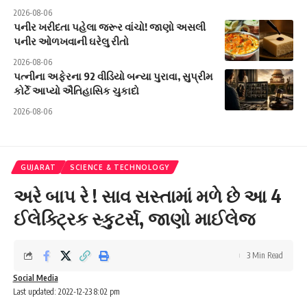
2026-08-06
પનીર ખરીદતા પહેલા જરૂર વાંચો! જાણો અસલી
પનીર ઓળખવાની ઘરેલુ રીતો
2026-08-06
પત્નીના અફેરના 92 વીડિયો બન્યા પુરાવા, સુપ્રીમ
કોર્ટે આપ્યો ઐતિહાસિક ચુકાદો
2026-08-06
GUJARAT
SCIENCE & TECHNOLOGY
અરે બાપ રે ! સાવ સસ્તામાં મળે છે આ 4
ઈલેક્ટ્રિક સ્કુટર્સ, જાણો માઈલેજ
3 Min Read
Social Media
Last updated: 2022-12-23 8:02 pm