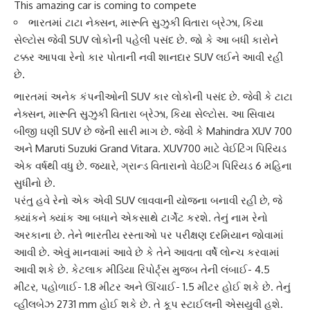
This amazing car is coming to compete
ભારતમાં ટાટા નેક્સન, મારૂતિ સુઝુકી વિતારા બ્રેઝા, કિયા
સેલ્ટોસ જેવી SUV લોકોની પહેલી પસંદ છે. જો કે આ બધી કારોને
ટક્કર આપવા રેનો કાર પોતાની નવી શાનદાર SUV લઈને આવી રહી
છે.
ભારતમાં અનેક કંપનીઓની
SUV
કાર લોકોની પસંદ છે. જેવી કે ટાટા
નેક્સન, મારૂતિ સુઝુકી વિતારા બ્રેઝા, કિયા સેલ્ટોસ. આ સિવાય
બીજી ઘણી SUV છે જેની સારી માગ છે. જેવી કે
Mahindra XUV 700
અને Maruti Suzuki Grand Vitara.
XUV700
માટે વેઈટિંગ પિરિયડ
એક વર્ષથી વધુ છે. જ્યારે, ગ્રાન્ડ વિતારાનો વેઇટિંગ પિરિયડ 6 મહિના
સુધીનો છે.
પરંતુ હવે રેનો એક એવી
SUV
લાવવાની યોજના બનાવી રહી છે, જે
ક્યાંકને ક્યાંક આ બધાને એકસાથે ટાર્ગેટ કરશે. તેનું નામ રેનો
અરકાના છે. તેને ભારતીય રસ્તાઓ પર પરીક્ષણ દરમિયાન જોવામાં
આવી છે. એવું માનવામાં આવે છે કે તેને આવતા વર્ષે લોન્ચ કરવામાં
આવી શકે છે. કેટલાક મીડિયા રિપોર્ટ્સ મુજબ તેની લંબાઈ- 4.5
મીટર, પહોળાઈ- 1.8 મીટર અને ઊંચાઈ- 1.5 મીટર હોઈ શકે છે. તેનું
વ્હીલબેઝ
2731 mm હોઈ શકે છે. તે કૂપ સ્ટાઈલની એસયુવી હશે.