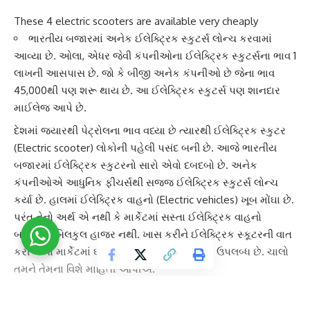
These 4 electric scooters are available very cheaply
ભારતીય બજારમાં અનેક ઈલેક્ટ્રિક સ્કુટર્સ લોન્ચ કરવામાં
આવ્યા છે. ઓલા, એધર જેવી કંપનીઓના ઈલેક્ટ્રિક સ્કુટર્સના ભાવ 1
લાખની આસપાસ છે. જો કે બીજી અનેક કંપનીઓ છે જેના ભાવ
45,000થી પણ શરૂ થાય છે. આ ઈલેક્ટ્રિક સ્કુટર્સ પણ શાનદાર
માઈલેજ આપે છે.
દેશમાં જ્યારથી પેટ્રોલના ભાવ વધ્યા છે ત્યારથી
ઈલેક્ટ્રિક સ્કુટર
(Electric scooter) લોકોની પહેલી પસંદ બની છે. આજે ભારતીય
બજારમાં ઈલેક્ટ્રિક સ્કુટરનો સારો એવો દબદબો છે. અનેક
કંપનીઓએ આધુનિક ફીચર્સથી સજ્જ ઈલેક્ટ્રિક સ્કુટર્સ લોન્ચ
કર્યા છે. હાલમાં
ઈલેક્ટ્રિક વાહનો
(Electric vehicles) ખૂબ મોંઘા છે.
પરંતુ તેનો અર્થ એ નથી કે માર્કેટમાં સસ્તા ઈલેક્ટ્રિક વાહનો
બજારમાં બિલકુલ હાજર નથી. ખાસ કરીને ઈલેક્ટ્રિક સ્કૂટરની વાત
કરીએ તો માર્કેટમાં ઘણા સસ્તા
ઈલેક્ટ્રિક સ્કૂટર
ઉપલબ્ધ છે. ચાલો
તમને તેમના વિશે માહિતી આપીએ.
1) Avon E Scoot-
Avon E Scoot
ની કિંમત લગભગ 45,000 રૂપિયા છે. કંપનીનો દાવો