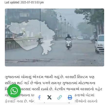
Last updated: 2025-07-05 5:03 pm
ગુજરાતમાં ચોમાસું એકદમ જામી ગયું છે. વરસાદી સિસ્ટમ પણ
સક્રિય થઈ ગઈ છે જેના પગલે સમગ્ર ગુજરાતમાં મોટાભાગના
વિસ્તારોમાં વરસાદ વરસી રહ્યો છે. કેટલીક જગ્યાએ વરસાદનો કહેર
ચાલુ છે. રાજ્યના ઘણા ભાગોમાં ભારે વરસાદથી રસ્તાઓ બેટમાં
ફેરવાઈ ગયા છે. જેના કારણે લોકોને ગંભીર મુશ્કેલીઓનો સામનો
કરવો પડી રહ્યો છે. વરસાદી માહોલ વચ્ચે હવામાન વિભાગે આજે