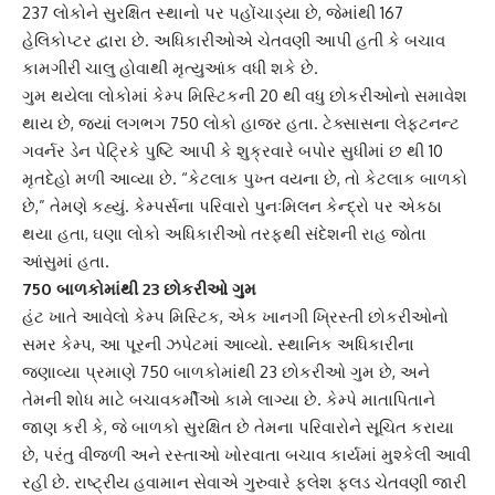
237 લોકોને સુરક્ષિત સ્થાનો પર પહોંચાડ્યા છે, જેમાંથી 167
હેલિકોપ્ટર દ્વારા છે. અધિકારીઓએ ચેતવણી આપી હતી કે બચાવ
કામગીરી ચાલુ હોવાથી મૃત્યુઆંક વધી શકે છે.
ગુમ થયેલા લોકોમાં કેમ્પ મિસ્ટિકની 20 થી વધુ છોકરીઓનો સમાવેશ
થાય છે, જ્યાં લગભગ 750 લોકો હાજર હતા. ટેક્સાસના લેફ્ટનન્ટ
ગવર્નર ડેન પેટ્રિકે પુષ્ટિ આપી કે શુક્રવારે બપોર સુધીમાં છ થી 10
મૃતદેહો મળી આવ્યા છે. “કેટલાક પુખ્ત વયના છે, તો કેટલાક બાળકો
છે,” તેમણે કહ્યું. કેમ્પર્સના પરિવારો પુનઃમિલન કેન્દ્રો પર એકઠા
થયા હતા, ઘણા લોકો અધિકારીઓ તરફથી સંદેશની રાહ જોતા
આંસુમાં હતા.
750 બાળકોમાંથી 23 છોકરીઓ ગુમ
હંટ ખાતે આવેલો કેમ્પ મિસ્ટિક, એક ખાનગી ખ્રિસ્તી છોકરીઓનો
સમર કેમ્પ, આ પૂરની ઝપેટમાં આવ્યો. સ્થાનિક અધિકારીના
જણાવ્યા પ્રમાણે 750 બાળકોમાંથી 23 છોકરીઓ ગુમ છે, અને
તેમની શોધ માટે બચાવકર્મીઓ કામે લાગ્યા છે. કેમ્પે માતાપિતાને
જાણ કરી કે, જે બાળકો સુરક્ષિત છે તેમના પરિવારોને સૂચિત કરાયા
છે, પરંતુ વીજળી અને રસ્તાઓ ખોરવાતા બચાવ કાર્યમાં મુશ્કેલી આવી
રહી છે. રાષ્ટ્રીય હવામાન સેવાએ ગુરુવારે ફ્લેશ ફ્લડ ચેતવણી જારી