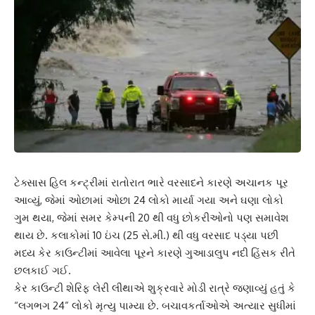
ટેક્સાસ હિલ કન્ટ્રીમાં રાતોરાત ભારે વરસાદને કારણે અચાનક પૂર
આવ્યું, જેમાં ઓછામાં ઓછા 24 લોકો માર્યા ગયા અને ઘણા લોકો
ગુમ થયા, જેમાં સમર કેમ્પની 20 થી વધુ છોકરીઓનો પણ સમાવેશ
થાય છે. કલાકોમાં 10 ઇંચ (25 સે.મી.) થી વધુ વરસાદ પડ્યા પછી
મધ્ય કેર કાઉન્ટીમાં આવેલા પૂરને કારણે ગુઆડાલુપ નદી હિંસક રીતે
છલકાઈ ગઈ.
કેર કાઉન્ટી શેરિફ લેરી લીથાએ શુક્રવારે મોડી રાત્રે જણાવ્યું હતું કે
“લગભગ 24” લોકો મૃત્યુ પામ્યા છે. બચાવકર્તાઓએ અત્યાર સુધીમાં