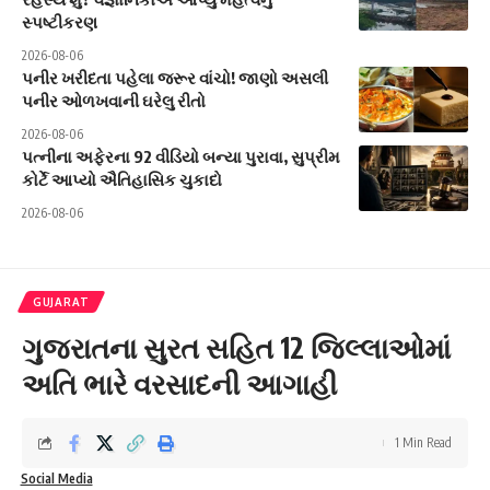
સ્પષ્ટીકરણ
2026-08-06
પનીર ખરીદતા પહેલા જરૂર વાંચો! જાણો અસલી
પનીર ઓળખવાની ઘરેલુ રીતો
2026-08-06
પત્નીના અફેરના 92 વીડિયો બન્યા પુરાવા, સુપ્રીમ
કોર્ટે આપ્યો ઐતિહાસિક ચુકાદો
2026-08-06
GUJARAT
ગુજરાતના સુરત સહિત 12 જિલ્લાઓમાં
અતિ ભારે વરસાદની આગાહી
1 Min Read
Social Media