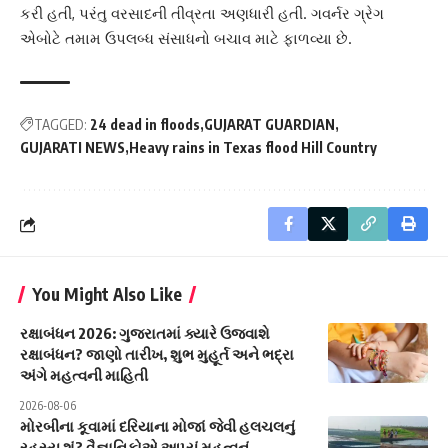
કરી હતી, પરંતુ વરસાદની તીવ્રતા અણધારી હતી. ગવર્નર ગ્રેગ
એબોટે તમામ ઉપલબ્ધ સંસાધનો બચાવ માટે ફાળવ્યા છે.
TAGGED:
24 dead in floods
GUJARAT GUARDIAN
GUJARATI NEWS
Heavy rains in Texas flood Hill Country
You Might Also Like
રક્ષાબંધન 2026: ગુજરાતમાં ક્યારે ઉજવાશે
રક્ષાબંધન? જાણો તારીખ, શુભ મુહૂર્ત અને ભદ્રા
અંગે મહત્વની માહિતી
2026-08-06
મોરબીના કૂવામાં દરિયાના મોજાં જેવી હલચલનું
રહસ્ય શું? વૈજ્ઞાનિકોએ આપ્યું મહત્વનું