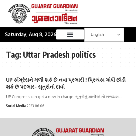
Saturday, Aug 8, 2026
Tag:
Uttar Pradesh politics
UP કોંગ્રેસને મળી શકે છે નવા પ્રભારી ! પ્રિયંકા ગાંધી છોડી
શકે છે પદભાર- સૂત્રોનો દાવો
UP Congress can get a new in charge સૂત્રોનું માનીએ તો રાજ્યમાં…
Social Media
2023-06-06