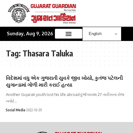
Sunday, Aug 9, 2026
Tag:
Thasara Taluka
વિદેશમાં વધુ એક ગુજરાતી યુવકે જીવ ખોયો, કુતંજ પટેલની
યુગાન્ડામાં ગોળી મારી કરાઈ હત્યા
Another Gujarati youth lost his life abroad દુર્ભાગ્યવશ 27 તારીખના રોજ
બપોરે…
Social Media
2022-10-29