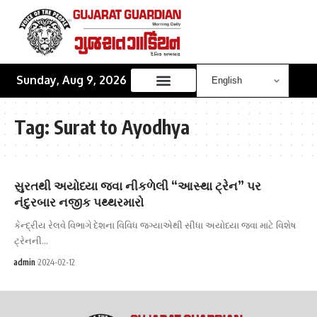
Sunday, Aug 9, 2026
Tag:
Surat to Ayodhya
સુરતથી અયોધ્યા જવા નીકળેલી “આસ્થા ટ્રેન” પર
નંદુરબાર નજીક પથ્થરમારો
કેન્દ્રીય રેલવે વિભાગે દેશના વિવિધ જગ્યાએથી સીધા અયોધ્યા જવા માટે વિશેષ
ટ્રેનની…
admin
2024-02-12