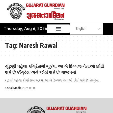
Thursday, Aug 6, 2026
Tag:
Naresh Rawal
ચૂંટણી પહેલા કોંગ્રેસમાં ભૂકંપ, આ બે દિગ્ગજ નેતાઓ છોડી
શકે છે કોંગ્રેસ અને જોડી શકે છે ભાજપમાં
ચૂંટણી પહેલા કોંગ્રેસમાં ભૂકંપ, આ બે દિગ્ગજ નેતાઓ છોડી શકે છે કોંગ્રેસ…
Social Media
2022-08-03