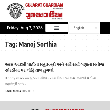
Friday, Aug 7, 2026
Tag:
Manoj Sorthia
આમ આદમી પાર્ટીના મહામંત્રી અને સર્વે સર્વા ગણાતા મનોજ
સોરઠીયા પર લોહિયાળ હુમલો.
Bloody attack on સુરતના સીમાડા નાકા વિસ્તારમાં આમ આદમી પાર્ટીના
મહામંત્રી અને…
Social Media
2022-08-31