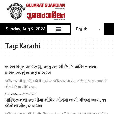
Sunday, Aug 9, 2026
Tag:
Karachi
ભારત ચંદ્ર પર ઉતર્યું, પરંતુ કરાચી છે…’: પાકિસ્તાનના
ધારાસભ્યનું ભાષણ વાયરલ
પાકિસ્તાનની મુત્તાહિદા કૌમી મૂવમેન્ટ પાકિસ્તાનના નેતા સઈદ મુસ્તફા કમાલનો
એક વીડિયો સોશિયલ…
Social Media
2024-05-16
પાકિસ્તાનના કરાચીમાં શોપિંગ મોલમાં લાગી ભીષણ આગ, ૧૧
લોકોના મોત, ૨ ઘાયલ
પાકિસ્તાનના કરાચીમાં રશીદ મિન્હાસ રોડ પર સ્થિત આરજે મોલમાં આજે એટલે