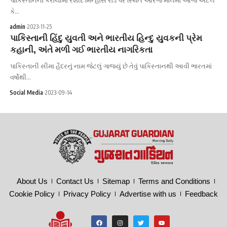
કે…
admin
2023-11-25
પાકિસ્તાની હિંદુ યુવતી અને ભારતીય હિન્દુ યુવકની પ્રેમ
કહાની, અંતે મળી ગઈ ભારતીય નાગરિકતા
પાકિસ્તાની સીમા હૈદરનું નામ જેટલું ગાજ્યું છે તેવું પાકિસ્તાનથી આવી ભારતમાં
વર્ષોથી…
Social Media
2023-09-14
About Us
Contact Us
Sitemap
Terms and Conditions
Cookie Policy
Privacy Policy
Advertise with us
Feedback