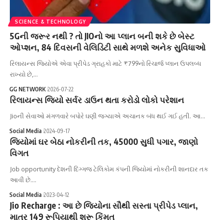
SCIENCE & TECHNOLOGY
5Gની જરૂર નથી ? તો JIOનો આ પ્લાન બની શકે છે બેસ્ટ
ઓપ્શન, 84 દિવસની વેલિડિટી સાથે મળશે અનેક સુવિધાઓ
રિલાયન્સ જિયોએ એવા પ્રીપેડ ગ્રાહકો માટે ₹799નો રિચાર્જ પ્લાન ઉપલબ્ધ
રાખ્યો છે,…
GG NETWORK
2026-07-22
રિલાયન્સ જિયો સર્વર ડાઉન થતા કરોડો લોકો પરેશાન
Jioની સેવાઓ મંગળવારે બપોરે ઘણી જગ્યાએ અચાનક બંધ થઈ ગઈ હતી. આ…
Social Media
2024-09-17
જિયોમાં ઘર બેઠા નોકરીની તક, 45000 સુધી પગાર, જાણો
વિગત
Job opportunity દેશની દિગ્ગજ ટેલિકોમ કંપની જિયોમાં નોકરીની શાનદાર તક
આવી છે.…
Social Media
2023-04-12
Jio Recharge : આ છે જિયોના સૌથી સસ્તા પ્રીપેડ પ્લાન,
માત્ર 149 રૂપિયાથી શરૂ કિંમત