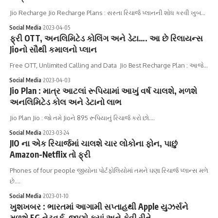
Jio Recharge Jio Recharge Plans : સસ્તા રિચાર્જ પ્લાનની શોધ કરવી ખુબ…
Social Media
2023-04-05
ફ્રી OTT, અનલિમિટેડ કોલિંગ અને ડેટા…. આ છે રિલાયન્સ
Jioનો સૌથી કમાલનો પ્લાન
Free OTT, Unlimited Calling and Data Jio Best Recharge Plan : આજે…
Social Media
2023-04-03
Jio Plan : માત્ર આટલાં રૂપિયામાં આખું વર્ષ ચાલશે, મળશે
અનલિમિટેડ કોલ અને ડેટાનો લાભ
Jio Plan Jio : જો તમે Jioને 895 રૂપિયાનું રિચાર્જ કરો છો.…
Social Media
2023-03-24
JIO ના એક રિચાર્જમાં ચાલશે ચાર લોકોના ફોન, પાછું
Amazon-Netflix તો ફ્રી
Phones of four people જીયોના પોર્ટફોલિયોમાં તમને ઘણા રિચાર્જ પ્લાન્સ મળે
છે.…
Social Media
2023-01-10
ખુશખબર : ભારતમાં આગામી સપ્તાહથી Apple યુઝર્સને
મળશે 5G નેટવર્ક, જાણો ક્યાં અને કેવી રીતે