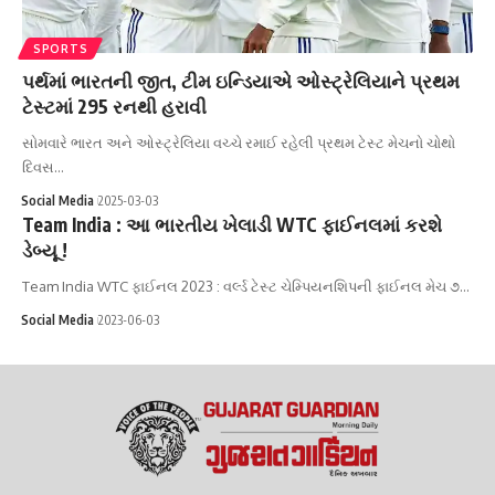
SPORTS
પર્થમાં ભારતની જીત, ટીમ ઇન્ડિયાએ ઓસ્ટ્રેલિયાને પ્રથમ
ટેસ્ટમાં 295 રનથી હરાવી
સોમવારે ભારત અને ઓસ્ટ્રેલિયા વચ્ચે રમાઈ રહેલી પ્રથમ ટેસ્ટ મેચનો ચોથો
દિવસ…
Social Media
2025-03-03
Team India : આ ભારતીય ખેલાડી WTC ફાઈનલમાં કરશે
ડેબ્યૂ !
Team India WTC ફાઈનલ 2023 : વર્લ્ડ ટેસ્ટ ચેમ્પિયનશિપની ફાઈનલ મેચ ૭…
Social Media
2023-06-03