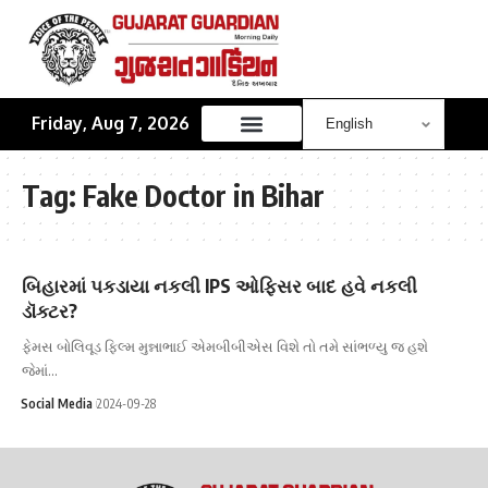
Friday, Aug 7, 2026
Tag:
Fake Doctor in Bihar
બિહારમાં પકડાયા નકલી IPS ઓફિસર બાદ હવે નકલી
ડૉક્ટર?
ફેમસ બોલિવૂડ ફિલ્મ મુન્નાભાઈ એમબીબીએસ વિશે તો તમે સાંભળ્યુ જ હશે
જેમાં…
Social Media
2024-09-28