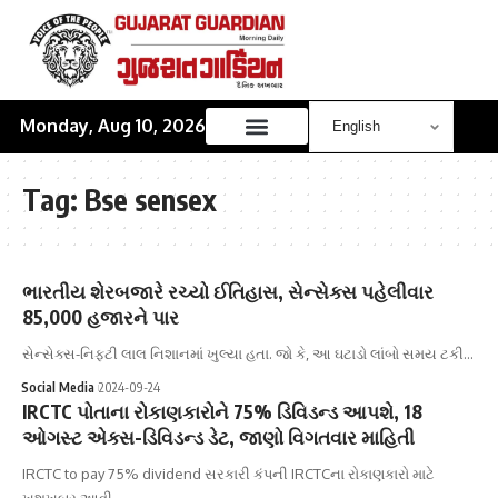
Monday, Aug 10, 2026
Tag:
Bse sensex
ભારતીય શેરબજારે રચ્યો ઈતિહાસ, સેન્સેક્સ પહેલીવાર
85,000 હજારને પાર
સેન્સેક્સ-નિફ્ટી લાલ નિશાનમાં ખુલ્યા હતા. જો કે, આ ઘટાડો લાંબો સમય ટકી…
Social Media
2024-09-24
IRCTC પોતાના રોકાણકારોને 75% ડિવિડન્ડ આપશે, 18
ઓગસ્ટ એક્સ-ડિવિડન્ડ ડેટ, જાણો વિગતવાર માહિતી
IRCTC to pay 75% dividend સરકારી કંપની IRCTCના રોકાણકારો માટે
ખુશખબર આવી…