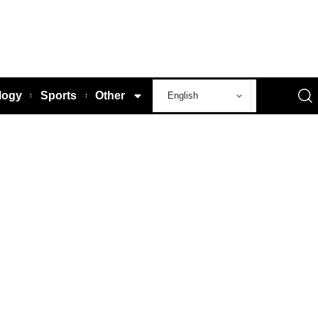
logy
Sports
Other