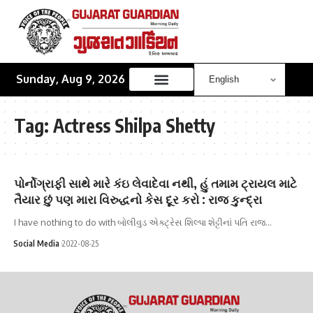
Sunday, Aug 9, 2026
Tag:
Actress Shilpa Shetty
પોર્નોગ્રાફી સાથે મારે કંઇ લેવાદેવા નથી, હું તમામ ટ્રાયલ માટે
તૈયાર છું પણ મારા વિરુદ્ધનો કેસ દૂર કરો : રાજ કુન્દ્રા
I have nothing to do with બોલીવુડ એક્ટ્રેસ શિલ્પા શેટ્ટીનાં પતિ રાજ…
Social Media
2022-08-25