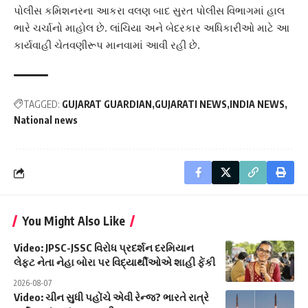
પોલીસ કમિશનરના આકરા વલણ બાદ સુરત પોલીસ વિભાગમાં હાલ
ભારે ચર્ચાનો માહોલ છે. લાંચિયા અને બેદરકાર અધિકારીઓ માટે આ
કાર્યવાહી ચેતવણીરૂપ માનવામાં આવી રહી છે.
TAGGED:
GUJARAT GUARDIAN
GUJARATI NEWS
INDIA NEWS
National news
You Might Also Like
Video: JPSC-JSSC વિરોધ પ્રદર્શન દરમિયાન
લેફ્ટ નેતા નેહા બોરા પર વિદ્યાર્થીઓએ શાહી ફેંકી
2026-08-07
Video: ચીન સુધી પહોંચે એવી રેન્જ? ભારતે રાત્રે