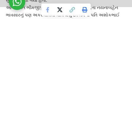
સુરક્ષિત બચી ગયો હતો.
આ ઉપરાંત ભીમજીપુરાના વિરનગર વિસ્તારમાં રહેતા નયનાબહેન
ભાવસારનું પણ અકસ્માતમાં મોત થયું છે. તેમના પતિ અશોકભાઈ
ભાવસાર ગંભીર રીતે ઈજાગ્રસ્ત થતાં શ્રીનગરમાં તેમનું ઓપરેશન
કરવામાં આવ્યું છે. અકસ્માતમાં ટેક્સી ચાલકને પણ ઈજાઓ પહોંચી
હોવાનું જાણવા મળ્યું છે.
પહેલગામ પોલીસે સમગ્ર મામલે ગુનો નોંધી અકસ્માતના કારણોની
તપાસ શરૂ કરી છે. પ્રાથમિક માહિતી મુજબ વાહનની ઝડપ વધુ
હોવાના કારણે ડ્રાઇવરે કાબુ ગુમાવ્યો હોવાની શક્યતા વ્યક્ત કરવામાં
આવી રહી છે. જોકે પોલીસનું કહેવું છે કે તપાસ પૂર્ણ થયા બાદ જ
અકસ્માતનું ચોક્કસ કારણ બહાર આવશે.
TAGGED:
GUJARAT GUARDIAN
GUJARATI NEWS
INDIA NEWS
Jammu and Kashmir