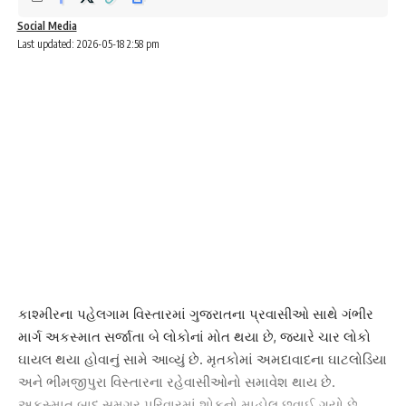
Social Media
Last updated: 2026-05-18 2:58 pm
કાશ્મીરના પહેલગામ વિસ્તારમાં ગુજરાતના પ્રવાસીઓ સાથે ગંભીર
માર્ગ અકસ્માત સર્જાતા બે લોકોનાં મોત થયા છે, જ્યારે ચાર લોકો
ઘાયલ થયા હોવાનું સામે આવ્યું છે. મૃતકોમાં અમદાવાદના ઘાટલોડિયા
અને ભીમજીપુરા વિસ્તારના રહેવાસીઓનો સમાવેશ થાય છે.
અકસ્માત બાદ સમગ્ર પરિવારમાં શોકનો માહોલ છવાઈ ગયો છે.