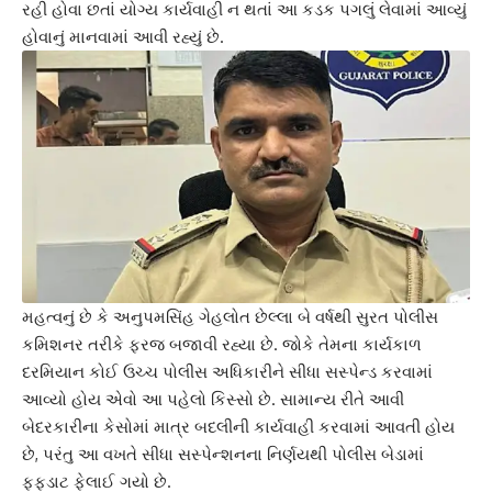
રહી હોવા છતાં યોગ્ય કાર્યવાહી ન થતાં આ કડક પગલું લેવામાં આવ્યું
હોવાનું માનવામાં આવી રહ્યું છે.
મહત્વનું છે કે અનુપમસિંહ ગેહલોત છેલ્લા બે વર્ષથી સુરત પોલીસ
કમિશનર તરીકે ફરજ બજાવી રહ્યા છે. જોકે તેમના કાર્યકાળ
દરમિયાન કોઈ ઉચ્ચ પોલીસ અધિકારીને સીધા સસ્પેન્ડ કરવામાં
આવ્યો હોય એવો આ પહેલો કિસ્સો છે. સામાન્ય રીતે આવી
બેદરકારીના કેસોમાં માત્ર બદલીની કાર્યવાહી કરવામાં આવતી હોય
છે, પરંતુ આ વખતે સીધા સસ્પેન્શનના નિર્ણયથી પોલીસ બેડામાં
ફફડાટ ફેલાઈ ગયો છે.