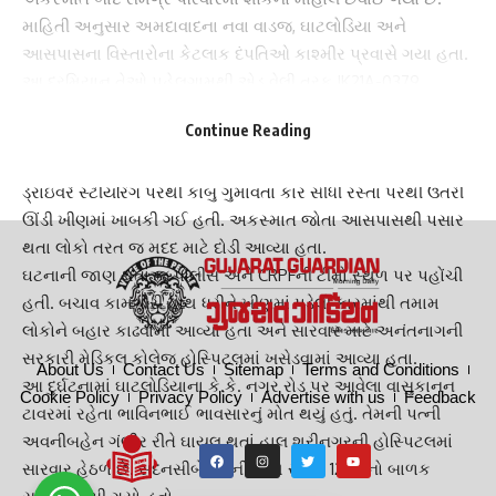
માહિતી અનુસાર અમદાવાદના નવા વાડજ, ઘાટલોડિયા અને
આસપાસના વિસ્તારોના કેટલાક દંપતિઓ કાશ્મીર પ્રવાસે ગયા હતા.
આ દરમિયાન તેઓ પહેલગામથી એડ વેલી તરફ JK21A-0379
નંબરની ટવેરા ટેક્સીમાં જઈ રહ્યા હતા. વાહન સ્થાનિક ડ્રાઇવર
Continue Reading
રઈસ અહેમદ બટ્ટ ચલાવી રહ્યો હતો.
પહેલગામથી લગભગ ચાર કિલોમીટર દૂર આવેલા એક વળાંક પાસે
ડ્રાઇવરે સ્ટીયરિંગ પરથી કાબુ ગુમાવતા કાર સીધી રસ્તા પરથી ઉતરી
ઊંડી ખીણમાં ખાબકી ગઈ હતી. અકસ્માત જોતા આસપાસથી પસાર
થતા લોકો તરત જ મદદ માટે દોડી આવ્યા હતા.
ઘટનાની જાણ થતાં જ પોલીસ અને CRPFની ટીમો સ્થળ પર પહોંચી
હતી. બચાવ કામગીરી હાથ ધરીને ખીણમાં પડેલી કારમાંથી તમામ
લોકોને બહાર કાઢવામાં આવ્યા હતા અને સારવાર માટે અનંતનાગની
સરકારી મેડિકલ કોલેજ હોસ્પિટલમાં ખસેડવામાં આવ્યા હતા.
About Us
Contact Us
Sitemap
Terms and Conditions
આ દુર્ઘટનામાં ઘાટલોડિયાના કે.કે. નગર રોડ પર આવેલા વાસુકાનન
Cookie Policy
Privacy Policy
Advertise with us
Feedback
ટાવરમાં રહેતા ભાવિનભાઈ ભાવસારનું મોત થયું હતું. તેમની પત્ની
અવનીબહેન ગંભીર રીતે ઘાયલ થતાં હાલ શ્રીનગરની હોસ્પિટલમાં
સારવાર હેઠળ છે. સદનસીબે તેમની સાથે રહેલો 12 વર્ષનો બાળક