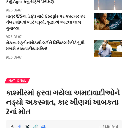
કર્યું Agni-4નું સફળ પરીક્ષણ
2026-08-07
માત્ર ₹175ના રિફંડ માટે Google પર કસ્ટમર કેર
નંબર શોધવો ભારે પડ્યો, વૃદ્ધાએ આટલા લાખ
ગુમાવ્યા
2026-08-07
બેંકના સ્ક્રીનશોટથી લઈને ડિજિટલ રેકોર્ડ સુધી
મળશે કાયદાકીય શક્તિ!
2026-08-07
NATIONAL
કાશ્મીરમાં ફરવા ગયેલા અમદાવાદીઓને
નડ્યો અકસ્માત, કાર ખીણમાં ખાબકતા
2નાં મોત
2 Min Read