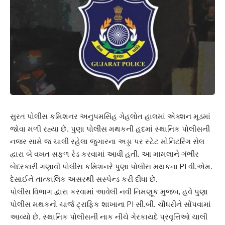
સુરત પોલીસ કમિશનર અનુપમસિંહ ગેહલોત હાલમાં એક્શન મૂડમાં
જોવા મળી રહ્યા છે. પુણા પોલીસ મથકની હદમાં સ્થાનિક પોલીસની
નજર સામે જ ચાલી રહેલા જુગારના અડ્ડા પર સ્ટેટ મોનિટરિંગ સેલ
દ્વારા બે વખત સફળ રેડ કરવામાં આવી હતી. આ મામલાને ગંભીર
બેદરકારી ગણાવી પોલીસ કમિશનરે પુણા પોલીસ મથકના PI વી.એમ.
દેસાઈને તાત્કાલિક અસરથી સસ્પેન્ડ કરી દીધા છે.
પોલીસ વિભાગ દ્વારા કરવામાં આવેલી નવી નિમણૂક મુજબ, હવે પુણા
પોલીસ મથકનો ચાર્જ ટ્રાફિક શાખાના PI સી.બી. ચૌધરીને સોંપવામાં
આવ્યો છે. સ્થાનિક પોલીસની નાક નીચે ગેરકાયદે પ્રવૃત્તિઓ ચાલી