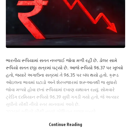
ભારતીય રૂપિયામાં સતત નબળાઈ જોવા મળી રહી છે. ડોલર સામે
રૂપિયો સતત છઠ્ઠા સત્રમાં ઘટ્યો છે. આજે રૂપિયો 96.37 પર ખુલ્યો
હતો, જ્યારે અગાઉના સત્રમાં તે 96.35 પર બંધ થયો હતો. ક્રૂડ
ઓઇલના ભાવમાં ઘટાડો અને શેરબજારમાં શરૂઆતથી જ સુધારો
જોવા મળ્યો હોવા છતાં રૂપિયામાં દબાણ યથાવત રહ્યું. સોમવારે
ટ્રેડિંગ દરમિયાન રૂપિયો 96.39 સુધી ગગડી ગયો હતો, જે અત્યાર
સુધીનો સૌથી નીચો સ્તર માનવામાં આવે છે.
2026માં રૂપિયો સૌથી નબળું એશિયન ચલણ બન્યો
રૂપિયામાં આ વર્ષે ભારે ઘટાડો નોંધાયો છે. 2026 દરમિયાન રૂપિયો
Continue Reading
એશિયાનું સૌથી નબળું પ્રદર્શન કરતું ચલણ બની ગયું છે. માત્ર આ