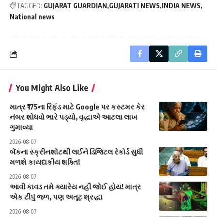
TAGGED:
GUJARAT GUARDIAN
GUJARATI NEWS
INDIA NEWS
National news
You Might Also Like
માત્ર ₹175ના રિફંડ માટે Google પર કસ્ટમર કેર
નંબર શોધવો ભારે પડ્યો, વૃદ્ધાએ આટલા લાખ
ગુમાવ્યા
2026-08-07
બેંકના સ્ક્રીનશોટથી લઈને ડિજિટલ રેકોર્ડ સુધી
મળશે કાયદાકીય શક્તિ!
2026-08-07
આવી કાવડ તમે ક્યારેય નહીં જોઈ હોય! માત્ર
એક ટીપું જળ, પણ અતૂટ શ્રદ્ધા
2026-08-07