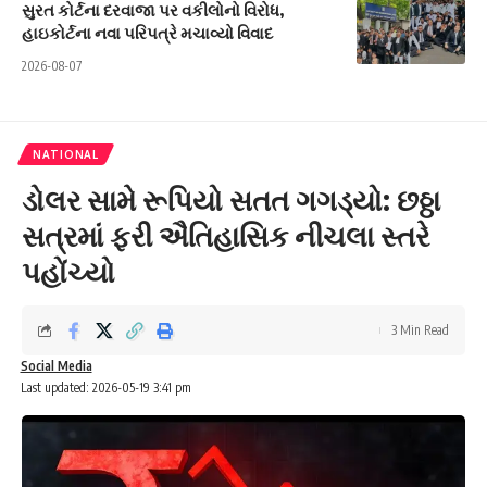
સુરત કોર્ટના દરવાજા પર વકીલોનો વિરોધ,
હાઇકોર્ટના નવા પરિપત્રે મચાવ્યો વિવાદ
2026-08-07
NATIONAL
ડોલર સામે રૂપિયો સતત ગગડ્યો: છઠ્ઠા
સત્રમાં ફરી ઐતિહાસિક નીચલા સ્તરે
પહોંચ્યો
3 Min Read
Social Media
Last updated: 2026-05-19 3:41 pm