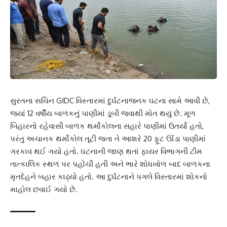
સુરતના સચિન GIDC વિસ્તારમાં દુર્ઘટનાજનક ઘટના સામે આવી છે,
જ્યાં 12 વર્ષીય બાળકનું પાણીમાં ડૂબી જવાથી મોત થયું છે. મૂળ
બિહારનો રહેવાસી બાળક થર્મોકોલના સહારે પાણીમાં ઉતર્યો હતો,
પરંતુ અચાનક થર્મોકોલ તૂટી જતા તે આશરે 20 ફૂટ ઊંડા પાણીમાં
ગરકાવ થઈ ગયો હતો. ઘટનાની જાણ થતાં ફાયર વિભાગની ટીમ
તાત્કાલિક સ્થળ પર પહોંચી હતી અને ભારે શોધખોળ બાદ બાળકના
મૃતદેહને બહાર કાઢ્યો હતો. આ દુર્ઘટનાને પગલે વિસ્તારમાં શોકનો
માહોલ છવાઈ ગયો છે.