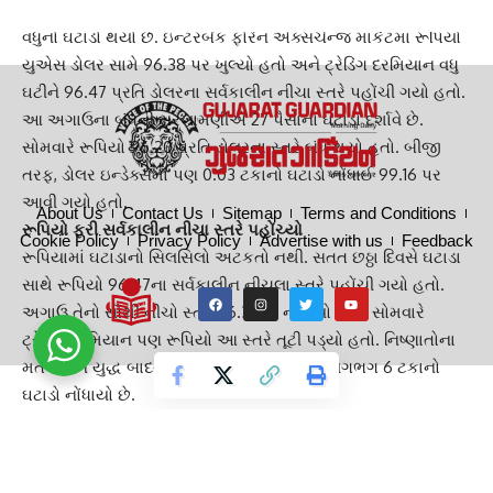
મહિનામાં જ તેમાં 1.5 ટકા અને સમગ્ર વર્ષ દરમિયાન 7 ટકા કરતાં
વધુનો ઘટાડો થયો છે. ઇન્ટરબેંક ફોરેન એક્સચેન્જ માર્કેટમાં રૂપિયો
યુએસ ડોલર સામે 96.38 પર ખુલ્યો હતો અને ટ્રેડિંગ દરમિયાન વધુ
ઘટીને 96.47 પ્રતિ ડોલરના સર્વકાલીન નીચા સ્તરે પહોંચી ગયો હતો.
આ અગાઉના બંધની સરખામણીએ 27 પૈસાનો ઘટાડો દર્શાવે છે.
સોમવારે રૂપિયો 96.20 પ્રતિ ડોલરના સ્તરે બંધ થયો હતો. બીજી
તરફ, ડોલર ઇન્ડેક્સમાં પણ 0.03 ટકાનો ઘટાડો નોંધાઈ 99.16 પર
આવી ગયો હતો.
About Us
Contact Us
Sitemap
Terms and Conditions
રૂપિયો ફરી સર્વકાલીન નીચા સ્તરે પહોંચ્યો
Cookie Policy
Privacy Policy
Advertise with us
Feedback
રૂપિયામાં ઘટાડાનો સિલસિલો અટકતો નથી. સતત છઠ્ઠા દિવસે ઘટાડા
સાથે રૂપિયો 96.47ના સર્વકાલીન નીચલા સ્તરે પહોંચી ગયો હતો.
અગાઉ તેનો સૌથી નીચો સ્તર 96.3875 નોંધાયો હતો. સોમવારે
ટ્રેડિંગ દરમિયાન પણ રૂપિયો આ સ્તરે તૂટી પડ્યો હતો. નિષ્ણાતોના
મતે ઈરાન યુદ્ધ બાદથી અત્યાર સુધી રૂપિયામાં લગભગ 6 ટકાનો
ઘટાડો નોંધાયો છે.
ડોલર સામે રૂપિયો 18 પૈસા નબળો પડ્યો
મંગળવારે શરૂઆતના કારોબારમાં રૂપિયો અમેરિકન ડોલર સામે 18
પૈસા ઘટીને 96.38 પર પહોંચ્યો હતો. અમેરિકા અને ઈરાન વચ્ચે