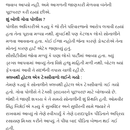
જવાબ આપ્યો નહીં. અમે આગળની જાણકારી મેળવવા બંનેની
પૂછપરછ કરી રહ્યાં છીએ.
શું બોલી ગોવા પોલીસ ?
પોલીસ અધિકારીએ કહ્યુ કે જે રીતે પરિવારજનો આરોપ લગાવી રહ્યાં
હતા તેના પૂરાવા મળ્યા નથી. મુંબઈથી પણ કેટલાક લોકો
સોનાલી
ને
મળવા આવવાના હતા. કોઈ ઈજા નહોતી જેના કારણે ડોક્ટરોએ તેના
મોતનું કારણ હાર્ટ એટેક જણાવ્યું હતું.
સીસીટીવીમાં જોવા મળ્યું કે ઘણા લોકો પાર્ટીમાં આવ્યા હતા. ક્યું
ડ્રગ્સ આપવામાં આવ્યું તેના વિશે હજુ માહિતી મળી નથી. બોટલ ક્યાં
ફેંકવામાં આવી તે સંદર્ભની તપાસ ચાલી રહી છે.
ક્લબથી હોટલ એક ટેક્સીવાળો લઈને ગયો :
તેમણે કહ્યું કે
સોનાલી
ને ક્લબથી હોટલ એક ટેક્સીવાળો ગઈ ગયો
હતો. ગોવા પોલીસે તે ટેક્સી ડ્રાઇવરને પૂછપરછ માટે બોલાવ્યો છે.
જેથી તે જાણી શકાય કે તે સમયે સોનાલીની શું સ્થિતિ હતી.
ઓમવીર
સિંહ બિશ્નોઈ
એ કહ્યુ કે સુખવિંદર અને સુધીરની સામે જ્યારે તે
રાખવામાં આવ્યું તો તેણે સ્વીકાર્યું કે તેણે ઇરાદાપૂર્વક પીડિતાને અપ્રિય
રસાયણ મિક્સ કરીને આપ્યું. તે પીધા બાદ પીડિતા બેભાન થઈ ગઈ
હતી.