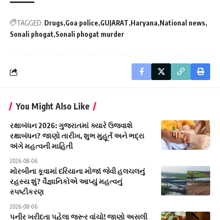
TAGGED:
Drugs
Goa police
GUJARAT
Haryana
National news
Sonali phogat
Sonali phogat murder
You Might Also Like
રક્ષાબંધન 2026: ગુજરાતમાં ક્યારે ઉજવાશે
રક્ષાબંધન? જાણો તારીખ, શુભ મુહૂર્ત અને ભદ્રા
અંગે મહત્વની માહિતી
2026-08-06
મોરબીના કૂવામાં દરિયાના મોજાં જેવી હલચલનું
રહસ્ય શું? વૈજ્ઞાનિકોએ આપ્યું મહત્વનું
સ્પષ્ટીકરણ
2026-08-06
પનીર ખરીદતા પહેલા જરૂર વાંચો! જાણો અસલી