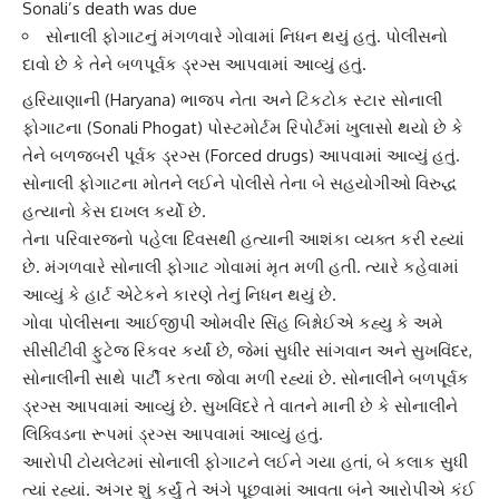
Sonali’s death was due
સોનાલી ફોગાટનું મંગળવારે ગોવામાં નિધન થયું હતું. પોલીસનો
દાવો છે કે તેને બળપૂર્વક ડ્રગ્સ આપવામાં આવ્યું હતું.
હરિયાણા
ની (Haryana) ભાજપ નેતા અને ટિકટોક સ્ટાર સોનાલી
ફોગાટના (Sonali Phogat) પોસ્ટમોર્ટમ રિપોર્ટમાં ખુલાસો થયો છે કે
તેને
બળજબરી પૂર્વક ડ્રગ્સ
(Forced drugs) આપવામાં આવ્યું હતું.
સોનાલી ફોગાટના મોતને લઈને પોલીસે તેના બે સહયોગીઓ વિરુદ્ધ
હત્યાનો કેસ દાખલ કર્યો છે.
તેના પરિવારજનો પહેલા દિવસથી હત્યાની આશંકા વ્યક્ત કરી રહ્યાં
છે. મંગળવારે
સોનાલી ફોગાટ
ગોવામાં મૃત મળી હતી. ત્યારે કહેવામાં
આવ્યું કે હાર્ટ એટેકને કારણે તેનું નિધન થયું છે.
ગોવા પોલીસના આઈજીપી
ઓમવીર સિંહ બિશ્નોઈએ
કહ્યુ કે અમે
સીસીટીવી ફુટેજ રિકવર કર્યાં છે, જેમાં સુધીર સાંગવાન અને સુખવિંદર,
સોનાલીની સાથે પાર્ટી કરતા જોવા મળી રહ્યાં છે. સોનાલીને બળપૂર્વક
ડ્રગ્સ આપવામાં આવ્યું છે. સુખવિંદરે તે વાતને માની છે કે સોનાલીને
લિક્વિડના રૂપમાં ડ્રગ્સ આપવામાં આવ્યું હતું.
આરોપી ટોયલેટમાં
સોનાલી ફોગાટ
ને લઈને ગયા હતાં, બે કલાક સુધી
ત્યાં રહ્યાં. અંગર શું કર્યું તે અંગે પૂછવામાં આવતા બંને આરોપીએ કંઈ