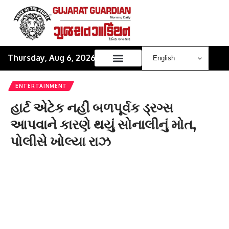
Thursday, Aug 6, 2026
ENTERTAINMENT
હાર્ટ એટેક નહીં બળપૂર્વક ડ્રગ્સ
આપવાને કારણે થયું સોનાલીનું મોત,
પોલીસે ખોલ્યા રાઝ