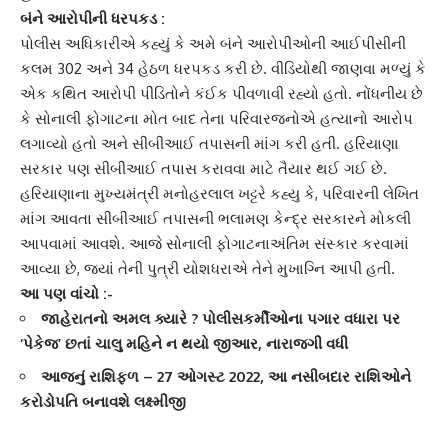
બંને આરોપીની ધરપકડ :
પોલીસ અધિકારીએ કહ્યું કે અમે બંને આરોપીઓની આઈપીસીની
કલમ 302 અને 34 હેઠળ ધરપકડ કરી છે. વીડિયોથી જાણવા મળ્યું કે
એક કથિત આરોપી પીડિતોને કંઈક પીવળાવી રહ્યો હતો. નોંધનીય છે
કે
સોનાલી ફોગાટ
ના મોત બાદ તેના પરિવારજનોએ હત્યાનો આરોપ
લગાવ્યો હતો અને સીબીઆઈ તપાસની માંગ કરી હતી. હરિયાણા
સરકાર પણ સીબીઆઈ તપાસ કરાવવા માટે તૈયાર થઈ ગઈ છે.
હરિયાણાના મુખ્યમંત્રી
મનોહરલાલ ખટ્ટરે
કહ્યુ કે, પરિવારની લેખિત
માંગ આવતા સીબીઆઈ તપાસની ભલામણ કેન્દ્ર સરકારને મોકલી
આપવામાં આવશે. આજે સોનાલી ફોગાટનાઅંતિમ સંસ્કાર કરવામાં
આવ્યા છે, જ્યાં તેની પુત્રી યોશધરાએ તેને મુખાગ્નિ આપી હતી.
આ પણ વાંચો :-
જાહેરાતનો અમલ ક્યારે ? પોલીસકર્મીઓના પગાર વધારા પર
‘પેકેજ’ છતાં ચાલુ મહિને ન થયો જીઆર, નારાજગી વધી
આજનું રાશિફળ – 27 ઓગસ્ટ 2022, આ નસીબદાર રાશિઓને
કરોડોપતિ બનાવશે લક્ષ્મીજી