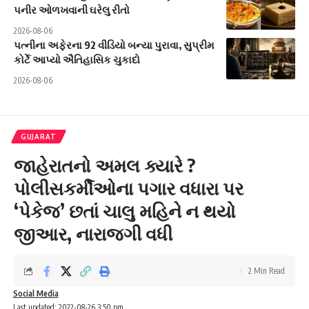
પનીર ઓળખવાની ઘરેલુ રીતો
2026-08-06
પત્નીના અફેરના 92 વીડિયો બન્યા પુરાવા, સુપ્રીમ
કોર્ટે આપ્યો ઐતિહાસિક ચુકાદો
2026-08-06
GUJARAT
જાહેરાતનો અમલ ક્યારે ?
પોલીસકર્મીઓના પગાર વધારા પર
‘પેકેજ’ છતાં ચાલુ મહિને ન થયો
જીઆર, નારાજગી વધી
2 Min Read
Social Media
Last updated: 2022-08-26 3:50 pm