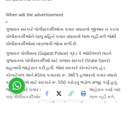
When will the advertisement
ગુજરાત સરકારે પોલીસકર્મીઓના પગાર વધારાનો જીઆર ન કરતા
પોલીસકર્મીઓને ચાલુ મહિને પગાર વધારાનો લાભ નહીં મળે જેથી
પોલીસકર્મીઓમાં નારાજગી જોવા મળી છે.
ગુજરાત પોલીસના (Gujarat Police)
ગ્રેડ પે
આંદોલનને લઇને
ગુજરાતના પોલીસકર્મીઓ માટે રાજ્ય સરકારે (State Govt)
મહત્વની જાહેરાત કરી હતી. જેમાં સરકારે કોન્સ્ટેબલ,
હેડ
કોન્સ્ટેબલ
અને ASIના પગારમાં રૂ. 3થી 5 હજારનો પગાર વધારો
કર્યો હતો. એ માટે સરકારે રૂ. 550 કરોડનું ભંડોળ મંજૂર કર્યું હતું.
જોકે સરકારે
પગાર વધારા
ની (Salary increase) જાહેરાત કર્યા બાદ
પણ પોલીસકર્મીઓને ચાલુ મહિને પગાર વધારાનો લાભ નહીં મળે.
પગાર વધારાને લઇને નાણાં વિભાગને હજુ સુધી
જીઆર નથી મળ્યો
:
ગુજરાત સરકારે
પોલીસકર્મી
ઓના પગાર વધારાની તો જાહેરાત કરી
દીધી છે પરંતુ હજુ સુધી પગારવધારાનો જીઆર ન કરતા
પોલીસકર્મીઓને ચાલુ મહિને પગાર વધારાનો લાભ નહીં મળે. આથી