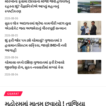
મોરબીના કૂવામાં દરિયાના મોજાં જેવી હલચલનું
રહસ્ય શું? વૈજ્ઞાનિકોએ આપ્યું મહત્વનું
સ્પષ્ટીકરણ
2026-08-06
સુરત લોક અદાલતમાં શ્રેષ્ઠ કામગીરી બદલ યુવા
એડવોકેટ જય અજમેરાનું ગૌરવપૂર્ણ સન્માન
2026-08-05
શું ફરી જોર પકડશે ચોમાસું? ગુજરાતમાં 3
હવામાન સિસ્ટમ સક્રિય, જાણો IMDની નવી
આગાહી
2026-08-04
ચોમાસા વચ્ચે દક્ષિણ ગુજરાતમાં ફરી દેખાયો
જીવલેણ રોગ, સુરત-નવસારીમાં મળ્યાં કેસ
2026-08-04
GUJARAT
મહોરમમાં માતમ છવાયો ! તાજિયા