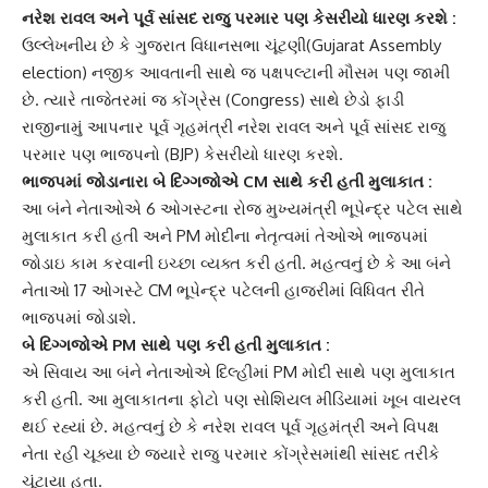
નરેશ રાવલ અને પૂર્વ સાંસદ રાજુ પરમાર પણ કેસરીયો ધારણ કરશે :
ઉલ્લેખનીય છે કે ગુજરાત વિધાનસભા ચૂંટણી(Gujarat Assembly
election) નજીક આવતાની સાથે જ પક્ષપલ્ટાની મૌસમ પણ જામી
છે. ત્યારે તાજેતરમાં જ કોંગ્રેસ (Congress) સાથે છેડો ફાડી
રાજીનામું આપનાર પૂર્વ ગૃહમંત્રી
નરેશ રાવલ
અને પૂર્વ સાંસદ
રાજુ
પરમાર
પણ ભાજપનો (BJP) કેસરીયો ધારણ કરશે.
ભાજપમાં જોડાનારા બે દિગ્ગજોએ CM સાથે કરી હતી મુલાકાત :
આ બંને નેતાઓએ 6 ઓગસ્ટના રોજ મુખ્યમંત્રી
ભૂપેન્દ્ર પટેલ
સાથે
મુલાકાત કરી હતી અને PM મોદીના નેતૃત્વમાં તેઓએ ભાજપમાં
જોડાઇ કામ કરવાની ઇચ્છા વ્યક્ત કરી હતી. મહત્વનું છે કે આ બંને
નેતાઓ 17 ઓગસ્ટે CM ભૂપેન્દ્ર પટેલની હાજરીમાં વિધિવત રીતે
ભાજપમાં જોડાશે.
બે દિગ્ગજોએ PM સાથે પણ કરી હતી મુલાકાત :
એ સિવાય આ બંને નેતાઓએ દિલ્હીમાં
PM મોદી
સાથે પણ મુલાકાત
કરી હતી. આ મુલાકાતના ફોટો પણ સોશિયલ મીડિયામાં ખૂબ વાયરલ
થઈ રહ્યાં છે. મહત્વનું છે કે નરેશ રાવલ પૂર્વ ગૃહમંત્રી અને વિપક્ષ
નેતા રહી ચૂક્યા છે જ્યારે
રાજુ પરમાર
કોંગ્રેસમાંથી સાંસદ તરીકે
ચૂંટાયા હતા.