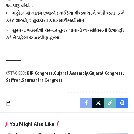
આ પણ વાંચો :-
મહોરમમાં માતમ છવાયો ! તાજિયા વીજવાયરને અડી જતા 15 ને
કરંટ લાગ્યો, 2 યુવકોના કમકમાટીભર્યાં મોત
સુરતના અમરોલી વિસ્તાર યુવક પોતાનો જન્મદિવસની ઉજવણી
કરે તે પહેલાં જ કરપીણ હત્યા
TAGGED:
BJP
Congress
Gujarat Assembly
Gujarat Congress
Saffron
Saurashtra Congress
You Might Also Like