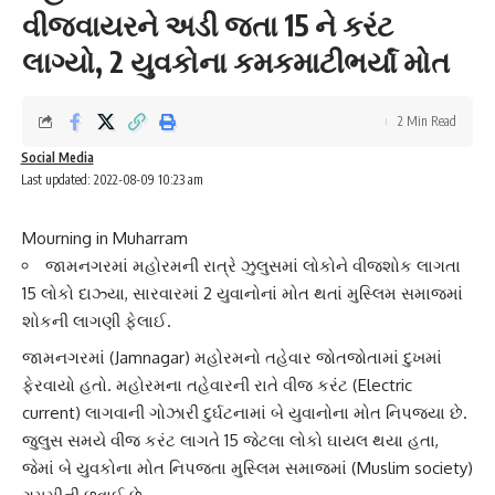
વીજવાયરને અડી જતા 15 ને કરંટ
લાગ્યો, 2 યુવકોના કમકમાટીભર્યાં મોત
2 Min Read
Social Media
Last updated: 2022-08-09 10:23 am
Mourning in Muharram
જામનગરમાં મહોરમની રાત્રે ઝુલુસમાં લોકોને વીજશોક લાગતા
15 લોકો દાઝ્યા, સારવારમાં 2 યુવાનોનાં મોત થતાં મુસ્લિમ સમાજમાં
શોકની લાગણી ફેલાઈ.
જામનગર
માં (Jamnagar) મહોરમનો તહેવાર જોતજોતામાં દુખમાં
ફેરવાયો હતો.
મહોરમ
ના તહેવારની રાતે વીજ કરંટ (Electric
current) લાગવાની ગોઝારી દુર્ઘટનામાં બે યુવાનોના મોત નિપજ્યા છે.
જુલુસ સમયે વીજ કરંટ લાગતે 15 જેટલા લોકો ઘાયલ થયા હતા,
જેમાં બે યુવકોના મોત નિપજતા
મુસ્લિમ સમાજ
માં (Muslim society)