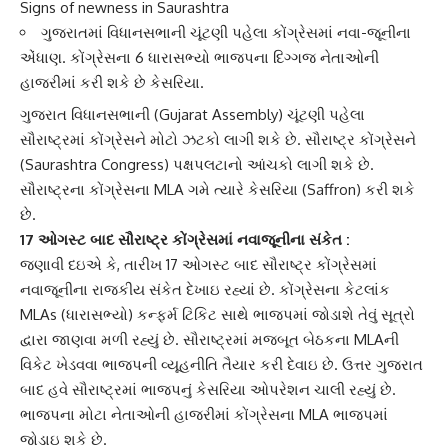
Signs of newness in Saurashtra
ગુજરાતમાં વિધાનસભાની ચૂંટણી પહેલા કોંગ્રેસમાં નવા-જૂનીના
એંધાણ. કોંગ્રેસના 6 ધારાસભ્યો ભાજપના દિગ્ગજ નેતાઓની
હાજરીમાં કરી શકે છે કેસરિયા.
ગુજરાત વિધાનસભા
ની (Gujarat Assembly) ચૂંટણી પહેલા
સૌરાષ્ટ્રમાં
કોંગ્રેસ
ને મોટો ઝટકો લાગી શકે છે.
સૌરાષ્ટ્ર કોંગ્રેસ
ને
(Saurashtra Congress) પક્ષપલટાનો આંચકો લાગી શકે છે.
સૌરાષ્ટ્રના કોંગ્રેસના MLA ગમે ત્યારે
કેસરિયા
(Saffron) કરી શકે
છે.
17 ઓગસ્ટ બાદ સૌરાષ્ટ્ર કોંગ્રેસમાં નવાજૂનીના સંકેત :
જણાવી દઇએ કે, તારીખ 17 ઓગસ્ટ બાદ
સૌરાષ્ટ્ર કોંગ્રેસ
માં
નવાજૂનીના રાજકીય સંકેત દેખાઇ રહ્યાં છે. કોંગ્રેસના કેટલાંક
MLAs (ધારાસભ્યો) કન્ફર્મ ટિકિટ સાથે ભાજપમાં જોડાશે તેવું સૂત્રો
દ્વારા જાણવા મળી રહ્યું છે. સૌરાષ્ટ્રમાં મજબૂત બેઠકના MLAની
વિકેટ ખેડવવા
ભાજપ
ની વ્યૂહનીતિ તૈયાર કરી દેવાઇ છે. ઉત્તર ગુજરાત
બાદ હવે સૌરાષ્ટ્રમાં ભાજપનું કેસરિયા ઓપરેશન ચાલી રહ્યું છે.
ભાજપના મોટા નેતાઓની હાજરીમાં કોંગ્રેસના MLA ભાજપમાં
જોડાઇ શકે છે.