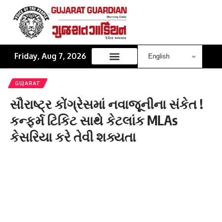
Friday, Aug 7, 2026
GUJARAT
સૌરાષ્ટ્ર કોંગ્રેસમાં નવાજૂનીના સંકેત !
કન્ફર્મ ટિકિટ સાથે કેટલાંક MLAs
કેસરિયા કરે તેવી શક્યતા