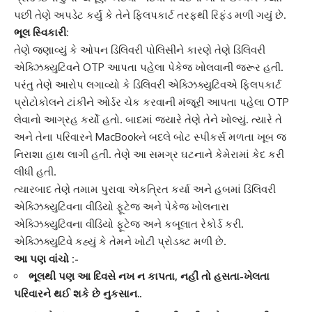
પછી તેણે અપડેટ કર્યું કે તેને
ફ્લિપકાર્ટ
તરફથી રિફંડ મળી ગયું છે.
ભૂલ સ્વિકારી:
તેણે જણાવ્યું કે
ઓપન ડિલિવરી
પોલિસીને કારણે તેણે ડિલિવરી
એક્ઝિક્યુટિવને OTP આપતા પહેલા પેકેજ ખોલવાની જરૂર હતી.
પરંતુ તેણે આરોપ લગાવ્યો કે ડિલિવરી એક્ઝિક્યુટિવએ
ફ્લિપકાર્ટ
પ્રોટોકોલને ટાંકીને ઓર્ડર ચેક કરવાની મંજૂરી આપતા પહેલા OTP
લેવાનો આગ્રહ કર્યો હતો. બાદમાં જ્યારે તેણે તેને ખોલ્યું. ત્યારે તે
અને તેના પરિવારને
MacBookને
બદલે બોટ સ્પીકર્સ મળતા ખૂબ જ
નિરાશા હાથ લાગી હતી. તેણે આ સમગ્ર ઘટનાને કેમેરામાં કેદ કરી
લીધી હતી.
ત્યારબાદ તેણે તમામ પુરાવા એકત્રિત કર્યા અને હબમાં ડિલિવરી
એક્ઝિક્યુટિવના વીડિયો ફૂટેજ અને પેકેજ ખોલનારા
એક્ઝિક્યુટિવના
વીડિયો ફૂટેજ
અને કબૂલાત રેકોર્ડ કરી.
એક્ઝિક્યુટિવે કહ્યું કે તેમને ખોટી પ્રોડક્ટ મળી છે.
આ પણ વાંચો :-
ભૂલથી પણ આ દિવસે નખ ન કાપતા, નહીં તો હસતા-ખેલતા
પરિવારને થઈ શકે છે નુકસાન..