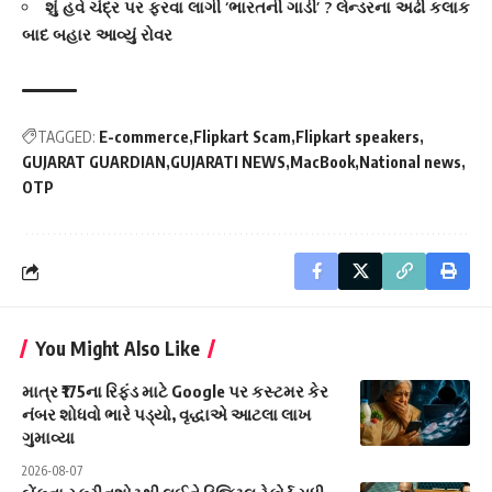
શું હવે ચંદ્ર પર ફરવા લાગી ‘ભારતની ગાડી’ ? લેન્ડરના અઢી કલાક
બાદ બહાર આવ્યું રોવર
TAGGED:
E-commerce
Flipkart Scam
Flipkart speakers
GUJARAT GUARDIAN
GUJARATI NEWS
MacBook
National news
OTP
You Might Also Like
માત્ર ₹175ના રિફંડ માટે Google પર કસ્ટમર કેર
નંબર શોધવો ભારે પડ્યો, વૃદ્ધાએ આટલા લાખ
ગુમાવ્યા
2026-08-07