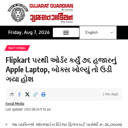
Friday, Aug 7, 2026
NATIONAL
Flipkart પરથી ઓર્ડર કર્યું ૭૬ હજારનું
Apple Laptop, બોક્સ ખોલ્યું તો ઉડી
ગયા હોશ
2 Min Read
Social Media
Last updated: 2023-08-24 9:10 am
આ વ્યક્તિએ ઓનલાઈન રિટેલર ફ્લિપકાર્ટ પાસેથી રૂ.૭૬,૦૦૦માં