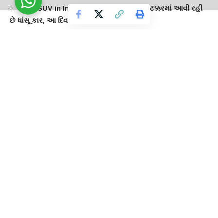
New SUV in India : ક્રેટા અને સેલ્ટોસની ટક્કરમાં આવી રહી
છે ધાંસૂ કાર, આ દિવસે થશે લોન્ચ
TAGGED:
Astro tips
Astro Tips For Nails
Cut
GUJARAT GUARDIAN
GUJARATI NEWS
HEALTH
Health news
Jyotish shashtra
Nails