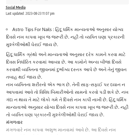
Social Media
Last updated: 2023-08-23 11:07 pm
Astro Tips For Nails : હિંદૂ ધર્મિક માન્યતાઓ અનુસાર યોગ્ય
દિવસે નખ કાપવા ખૂબ જ જરૂરી છે. નહીં તો વ્યક્તિ ઘણા પ્રકારની
મુશ્કેલીઓથી ઘેરાઈ જાય છે.
હિંદૂ ધાર્મિંક ગ્રંથો
અને માન્યતાઓ અનુસાર દરેક કામને કરવા માટે
દિવસ નિર્ધારિત કરવામાં આવ્યા છે. આ કામોને અન્ય બીજા દિવસે
કરવાથી વ્યક્તિના જીવનમાં દુર્ભાગ્ય દસ્તક આપે છે અને તેનું જીવન
તબાહ થઈ જાય છે.
નખ
વ્યક્તિના શરીરનો એક ભાગ છે. તેની સાફ-સફાઈ પર ધ્યાન ન
આપવામાં આવે તો વિવિધ બિમારીઓનો સામનો કરવો પડી શકે છે. નખ
ગંદા ન થાય તે માટે લોકો ગમે તે દિવસે
નખ
કાપી નાખી છે. હિંદૂ ધર્મિક
માન્યતાઓ અનુસાર યોગ્ય દિવસે
નખ
કાપવા ખૂબ જ જરૂરી છે. નહીં
તો વ્યક્તિ ઘણા પ્રકારની મુશ્કેલીઓથી ઘેરાઈ જાય છે.
મંગળવાર
મંગળવારે
નખ
કાપવા અશુભ માનવામાં આવે છે. આ દિવસે નખ