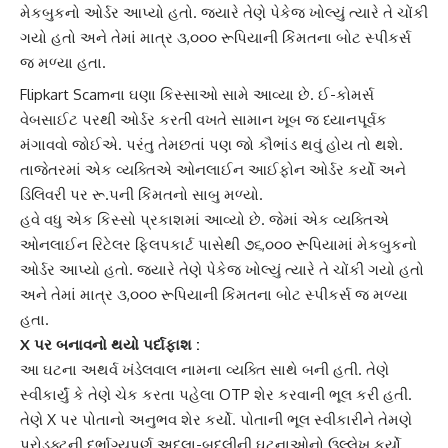
મેકબુકનો ઓર્ડર આપ્યો હતો. જ્યારે તેણે પેકેજ ખોલ્યું ત્યારે તે ચોંકી
ગયો હતો અને તેમાં માત્ર ૩,૦૦૦ રૂપિયાની કિંમતના બોટ સ્પીકર્સ
જ મળ્યા હતા.
Flipkart Scam
ના ઘણા કિસ્સાઓ સામે આવ્યા છે.
ઈ-કોમર્સ
વેબસાઈટ
પરથી ઓર્ડર કરતી વખતે સામાન ખૂબ જ ધ્યાનપૂર્વક
મંગાવવો જોઈએ. પરંતુ તેમછતાં પણ જો કૌભાંડ થવું હોય તો થશે.
તાજેતરમાં એક વ્યક્તિએ ઓનલાઈન
આઈફોન
ઓર્ડર કર્યો અને
ડિલિવરી પર રૂ.૫ની કિંમતનો સાબુ મળ્યો.
હવે વધુ એક કિસ્સો પ્રકાશમાં આવ્યો છે. જેમાં એક વ્યક્તિએ
ઓનલાઈન રિટેલર
ફ્લિપકાર્ટ
પાસેથી ૭૬,૦૦૦ રૂપિયામાં
મેકબુક
નો
ઓર્ડર આપ્યો હતો. જ્યારે તેણે પેકેજ ખોલ્યું ત્યારે તે ચોંકી ગયો હતો
અને તેમાં માત્ર ૩,૦૦૦ રૂપિયાની કિંમતના બોટ સ્પીકર્સ જ મળ્યા
હતા.
X પર બનાવનો થયો પર્દાફાશ :
આ ઘટના અથર્વ ખંડેલવાલ નામના વ્યક્તિ સાથે બની હતી. તેણે
સ્વીકાર્યું કે તેણે ચેક કરતા પહેલા OTP શેર કરવાની ભૂલ કરી હતી.
તેણે X પર પોતાનો અનુભવ શેર કર્યો. પોતાની ભૂલ સ્વીકારીને તેમણે
પ્રોડક્ટ
ની દુર્ભાગ્યપૂર્ણ અદલા-બદલીની ઘટનાઓનો ઉલ્લેખ કર્યો.