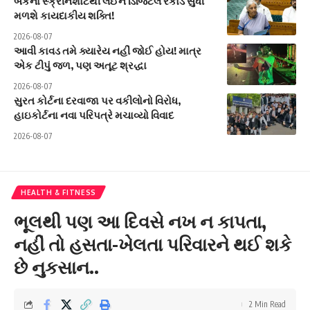
બેંકના સ્ક્રીનશોટથી લઈને ડિજિટલ રેકોર્ડ સુધી
મળશે કાયદાકીય શક્તિ!
2026-08-07
આવી કાવડ તમે ક્યારેય નહીં જોઈ હોય! માત્ર
એક ટીપું જળ, પણ અતૂટ શ્રદ્ધા
2026-08-07
સુરત કોર્ટના દરવાજા પર વકીલોનો વિરોધ,
હાઇકોર્ટના નવા પરિપત્રે મચાવ્યો વિવાદ
2026-08-07
HEALTH & FITNESS
ભૂલથી પણ આ દિવસે નખ ન કાપતા,
નહીં તો હસતા-ખેલતા પરિવારને થઈ શકે
છે નુકસાન..
2 Min Read