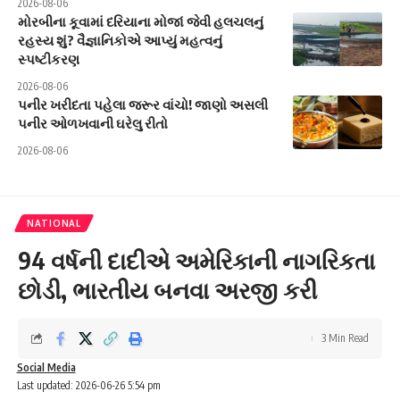
2026-08-06
મોરબીના કૂવામાં દરિયાના મોજાં જેવી હલચલનું
રહસ્ય શું? વૈજ્ઞાનિકોએ આપ્યું મહત્વનું
સ્પષ્ટીકરણ
2026-08-06
પનીર ખરીદતા પહેલા જરૂર વાંચો! જાણો અસલી
પનીર ઓળખવાની ઘરેલુ રીતો
2026-08-06
NATIONAL
94 વર્ષની દાદીએ અમેરિકાની નાગરિકતા
છોડી, ભારતીય બનવા અરજી કરી
3 Min Read
Social Media
Last updated: 2026-06-26 5:54 pm