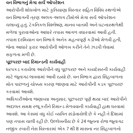
વન વિભાગનું મેગા સર્ચ ઓપરેશન
આરોપીની શોધખોળ માટે કુતિયાણા વિસ્તાર સહિત વિવિધ સ્થળોએ
વન વિભાગની ત્રણ અલગ-અલગ ટીમોએ મેગા સર્ચ ઓપરેશન
ચલાવ્યું હતું. ટેકનિકલ વિશ્લેષણ, માનવ બાતમી અને ઘટનાસ્થળેથી
મળેલા પુરાવાઓના આધારે તપાસ આગળ વધારવામાં આવી હતી.
તપાસ દરમિયાન વન વિભાગે અનેક મહત્વપૂર્ણ કડીઓ મેળવી હતી,
જેના આધારે ફરાર આરોપીની ઓળખ કરીને તેને ઝડપી લેવામાં
સફળતા મળી છે.
પૂછપરછ બાદ રિમાન્ડની કાર્યવાહી
ધરપકડ કરાયેલા આરોપીને વધુ પૂછપરછ અને કાયદેસરની કાર્યવાહી
માટે જૂનાગઢ લાવવામાં આવી રહ્યો છે. વન વિભાગ દ્વારા સિંહબાળના
મોત પાછળનું ચોક્કસ કારણ જાણવા માટે આરોપીની કડક પૂછપરછ
કરવામાં આવશે.
અધિકારીઓના જણાવ્યા અનુસાર, પૂછપરછ પૂર્ણ થયા બાદ આરોપીને
અદાલત સમક્ષ રજૂ કરીને રિમાન્ડ મેળવવાની કાર્યવાહી હાથ ધરવામાં
આવશે. આ કેસમાં વધુ કોઈ વ્યક્તિ સંડોવાયેલી છે કે નહીં તે દિશામાં
પણ તપાસ ચાલી રહી છે. ઉલ્લેખનીય છે કે 24 જૂનના રોજ જૂનાગઢ
નજીક રબારી નેસ વિસ્તારમાં એક 7 થી 8 માસના નર સિંહબાળનો