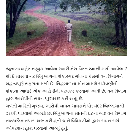
જૂનાગઢ શહેર નજીક આવેલા રબારી નેસ વિસ્તારમાંથી મળી આવેલા 7
થી 8 માસના નર સિંહબાળના શંકાસ્પદ મોતના કેસમાં વન વિભાગને
મહત્વપૂર્ણ સફળતા મળી છે. સિંહબાળના મોત મામલે સંડોવણીની
શંકાના આધારે એક આરોપીની ધરપકડ કરવામાં આવી છે. વન વિભાગ
હાલ આરોપીની સઘન પૂછપરછ કરી રહ્યું છે.
મળતી માહિતી મુજબ, આરોપી બાવન ચાવડાને પોરબંદર જિલ્લામાંથી
ઝડપી પાડવામાં આવ્યો છે. સિંહબાળના મોતની ઘટના બાદ વન વિભાગે
તાત્કાલિક તપાસ શરૂ કરી હતી અને વિવિધ ટીમો દ્વારા સઘન સર્ચ
ઓપરેશન હાથ ધરવામાં આવ્યું હતું.