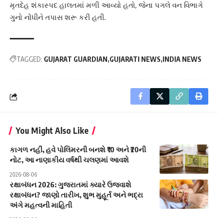
મૃતદેહ શંકાસ્પદ હાલતમાં મળી આવ્યો હતો, જેના પગલે વન વિભાગે
ગુનો નોંધીને તપાસ શરૂ કરી હતી.
TAGGED:
GUJARAT GUARDIAN
GUJARATI NEWS
INDIA NEWS
You Might Also Like
કાગળ નહીં, હવે પોલિમરની બનશે ₹10 અને ₹20ની
નોટ, આ નાણાકીય વર્ષથી ચલણમાં આવશે
2026-08-06
રક્ષાબંધન 2026: ગુજરાતમાં ક્યારે ઉજવાશે
રક્ષાબંધન? જાણો તારીખ, શુભ મુહૂર્ત અને ભદ્રા
અંગે મહત્વની માહિતી