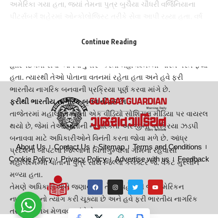
અમેરિકા ગયા હતા, જ્યાં તેમના પુત્ર બુચૈયા ચૌધરી વર્જિનિયાના
પીટર્સબર્ગ શહેરમાં ઓન્કોલોજિસ્ટ તરીકે સેવા આપી રહ્યા હતા. વર્ષ
2000માં તેમણે અમેરિકાની નાગરિકતા મેળવી હતી અને લગભગ 18
વર્ષ સુધી ત્યાં નિવાસ કર્યો હતો.
Continue Reading
વર્ષ 2018માં તેમના પુત્રે આંધ્ર પ્રદેશના મંગલાગિરી ખાતે આવેલી NRI
હોસ્પિટલમાં સેવા આપવાનું શરૂ કરતાં મહાલક્ષ્મમ્મા ભારત પરત ફર્યા
હતા. ત્યારથી તેઓ પોતાના વતનમાં રહેતા હતા અને હવે ફરી
ભારતીય નાગરિક બનવાની પ્રક્રિયા પૂર્ણ કરવા માંગે છે.
ફરીથી ભારતીય નાગરિક બનવાની ઇચ્છા
તાજેતરમાં મહાલક્ષ્મમ્માનો એક વીડિયો સોશિયલ મીડિયા પર વાયરલ
થયો છે, જેમાં તેઓ પોતાની નાગરિકતા અરજીની પ્રક્રિયા ઝડપી
બનાવવા માટે અધિકારીઓને વિનંતી કરતા જોવા મળે છે. આંધ્ર
About Us
Contact Us
Sitemap
Terms and Conditions
પ્રદેશના બાપટલા જિલ્લાના ચિંતાગુમ્પાલા ગામના રહેવાસી
Cookie Policy
Privacy Policy
Advertise with us
Feedback
મહાલક્ષ્મમ્મા પોતાના પુત્ર સાથે જિલ્લા કલેક્ટર જે. વેંકટ મુરલીને
મળ્યા હતા.
તેમણે અધિકારીઓને જણાવ્યું કે તેઓ પહેલેથી જ અમેરિકન
નાગરિકતાનો ત્યાગ કરી ચૂક્યા છે અને હવે ફરી ભારતીય નાગરિક
તરીકે ઓળખ મેળવવા માંગે છે.