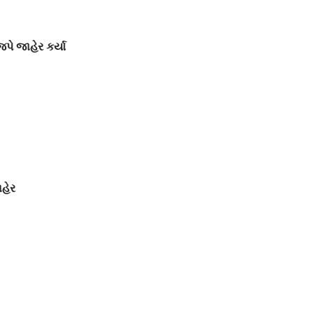
પે જાહેર કર્યા
હેર