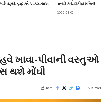
ભારે પડ્યો, વૃદ્ધાએ આટલા લાખ
મળશે કાયદાકીય શક્તિ!
2026-08-07
 હવે ખાવા-પીવાની વસ્તુઓ
્સ થશે મોંઘી
3 Min Read
Share