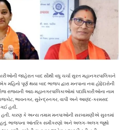
ારીઓની જાહેરાત બાદ સૌથી વધુ ચર્ચા સુરત મહાનગરપાલિકાને
મહિનો પૂર્ણ થયા બાદ ભાજપ દ્વારા મનપાના નવા હોદ્દેદારોની
ના રોજ રાજ્યની આઠ મહાનગરપાલિકાઓમાં પદાધિકારીઓના નામ
, રાજકોટ, ભાવનગર, સુરેન્દ્રનગર, વાપી અને આણંદ-કરમસદ
 ગઈ હતી.
લી હતી. કારણ કે અન્ય તમામ મનપાઓની સરખામણીએ સુરતમાં
 થયું હતું. ભાજપના આંતરિક સમીકરણો અને અલગ-અલગ જૂથો