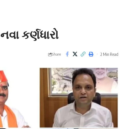
વા કર્ણધારો
2 Min Read
Share