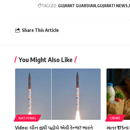
TAGGED:
GUJARAT GUARDIAN
GUJARATI NEWS
Share This Article
You Might Also Like
NATIONAL
CRIME
Video: ચીન સુધી પહોંચે એવી રેન્જ? ભારતે
માત્ર ₹175ના