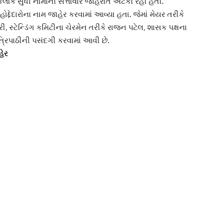
લાક સુધી નામોની સત્તાવાર જાહેરાત અટકી રહી હતી.
દેદારોના નામ જાહેર કરવામાં આવ્યા હતા. જેમાં મેયર તરીકે
રી, સ્ટેન્ડિંગ કમિટીના ચેરમેન તરીકે રાજન પટેલ, શાસક પક્ષના
ત્રિપાઠીની પસંદગી કરવામાં આવી છે.
હેર