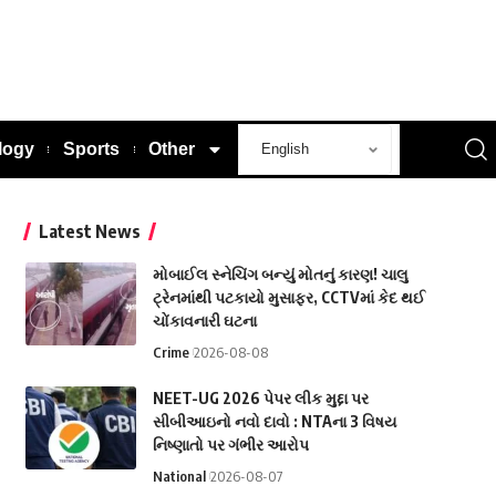
logy
Sports
Other
Latest News
મોબાઈલ સ્નેચિંગ બન્યું મોતનું કારણ! ચાલુ
ટ્રેનમાંથી પટકાયો મુસાફર, CCTVમાં કેદ થઈ
ચોંકાવનારી ઘટના
Crime
2026-08-08
NEET-UG 2026 પેપર લીક મુદ્દા પર
સીબીઆઇનો નવો દાવો : NTAના 3 વિષય
નિષ્ણાતો પર ગંભીર આરોપ
National
2026-08-07