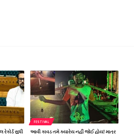
FESTIVAL
રેકોર્ડ સુધી
આવી કાવડ તમે ક્યારેય નહીં જોઈ હોય! માત્ર