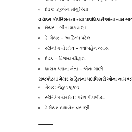
દંડક: રિંકુબેન માંગુકિયા
વડોદરા કોર્પોરેશનના નવા પદાધિકારીઓના નામ ભાજ
મેયર – ગીતા મકવાણા
ડે. મેયર – આદિત્ય પટેલ
સ્ટેન્ડિંગ ચેરમેન – વર્ષાબહેન વ્યાસ
દંડક – વિજય ચૌહાણ
શાસક પક્ષના નેતા – શ્વેતા માછી
રાજકોટમાં મેયર સહિતના પદાધિકારીઓના નામ જા
મેયર : નેહલ શુક્લ
સ્ટેન્ડિંગ ચેરમેન : પરેશ પીપળીયા
ડે.મેયર: દક્ષાબેન વસાણી