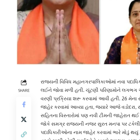
રાજ્યની વિવિધ મહાનગરપાલિકાઓમાં નવા પદાધિક
લઈને જોવા મળી હતી. ચૂંટણી પરિણામોને લગભગ એક 
SHARE
વરણી પ્રક્રિયા શરૂ કરવામાં આવી હતી. 26 મે
જાહેર કરવામાં આવ્યા હતા, જ્યારે આજે વડોદરા
સહિતના વિસ્તારોમાં પણ નવી ટીમની જાહેરાત થઈ
જોકે સમગ્ર રાજ્યની નજર સુરત મનપા પર ટકે
પદાધિકારીઓના નામ જાહેર કરવામાં ભારે મોડું