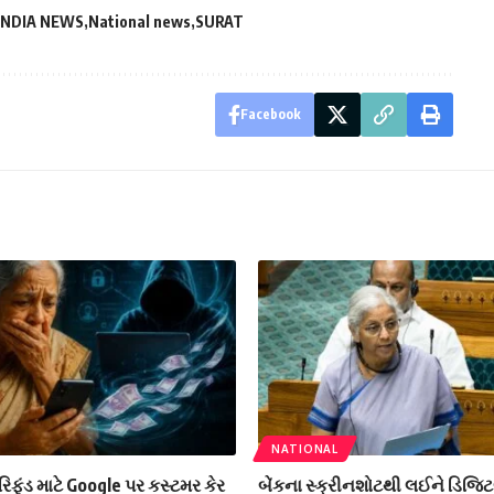
INDIA NEWS
National news
SURAT
Facebook
NATIONAL
 રિફંડ માટે Google પર કસ્ટમર કેર
બેંકના સ્ક્રીનશોટથી લઈને ડિજિટલ 