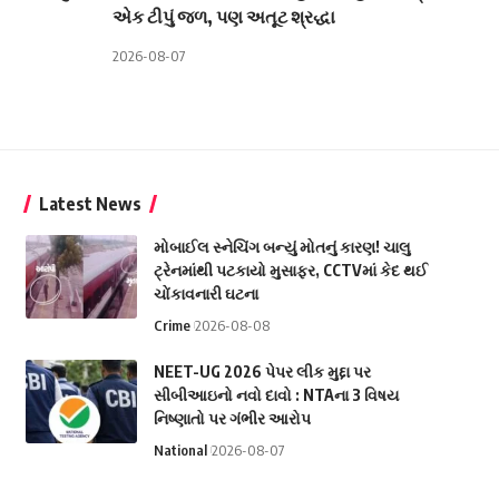
એક ટીપું જળ, પણ અતૂટ શ્રદ્ધા
2026-08-07
Latest News
મોબાઈલ સ્નેચિંગ બન્યું મોતનું કારણ! ચાલુ
ટ્રેનમાંથી પટકાયો મુસાફર, CCTVમાં કેદ થઈ
ચોંકાવનારી ઘટના
Crime
2026-08-08
NEET-UG 2026 પેપર લીક મુદ્દા પર
સીબીઆઇનો નવો દાવો : NTAના 3 વિષય
નિષ્ણાતો પર ગંભીર આરોપ
National
2026-08-07
થાઈલેન્ડની સ્કૂલમાં ફાયરિંગથી ચકચાર, 9મા