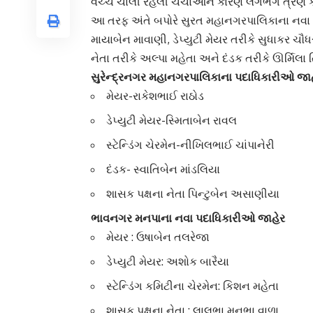
વચ્ચે ચાલી રહેલી ચર્ચાઓને કારણે લગભગ ત્રણ ક
આ તરફ અંતે બપોરે સુરત મહાનગરપાલિકાના નવા હોદ્
માયાબેન માવાણી, ડેપ્યુટી મેયર તરીકે સુધાકર ચૌધ
નેતા તરીકે અલ્પા મહેતા અને દંડક તરીકે ઊર્મિલા 
સુરેન્દ્રનગર મહાનગરપાલિકાના પદાધિકારીઓ જા
મેયર-રાકેશભાઈ રાઠોડ
ડેપ્યુટી મેયર-સ્મિતાબેન રાવલ
સ્ટેન્ડિંગ ચેરમેન-નીખિલભાઈ ચાંપાનેરી
દંડક- સ્વાતિબેન માંડલિયા
શાસક પક્ષના નેતા પિન્ટુબેન અસાણીયા
ભાવનગર મનપાના નવા પદાધિકારીઓ જાહેર
મેયર : ઉષાબેન તલરેજા
ડેપ્યુટી મેયર: અશોક બારૈયા
સ્ટેન્ડિંગ કમિટીના ચેરમેન: કિશન મહેતા
શાસક પક્ષના નેતા : લાલભા મનુભા વાળા