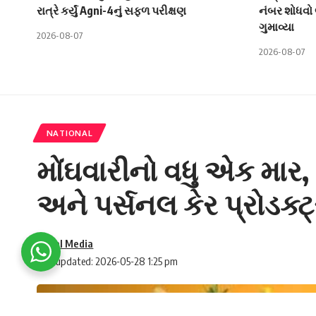
રાત્રે કર્યું Agni-4નું સફળ પરીક્ષણ
નંબર શોધવો 
ગુમાવ્યા
2026-08-07
2026-08-07
NATIONAL
મોંઘવારીનો વધુ એક માર,
અને પર્સનલ કેર પ્રોડક્ટ
Social Media
Last updated: 2026-05-28 1:25 pm