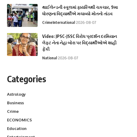
થાઈલેન્ડની સ્કૂલમાં ફાયરિંગથી ચકચાર, 9મા
ધોરણના વિદ્યાર્થીએ મચાવ્યો મોતનો તાંડવ
Crime
International
2026-08-07
Video: JPSC-JSSC વિરોધ પ્રદર્શન દરમિયાન
લેફ્ટ નેતા નેહા બોરા પર વિદ્યાર્થીઓએ શાહી
ફેંકી
National
2026-08-07
Categories
Astrology
Business
Crime
ECONOMICS
Education
Entertainment