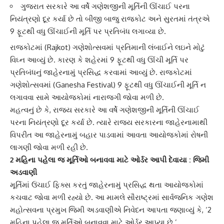
ગુજરાત સરકારે આ વર્ષે ગણેશજીની મૂર્તિની ઊંચાઈ પરના
નિયંત્રણો દૂર કર્યા છે તો બીજી બાજુ રાજકોટ અને સુરતમાં તંત્રએ
9 ફૂટથી વધુ ઊંચાઈની મૂર્તિ પર પ્રતિબંધ લગાવ્યા છે.
રાજકોટ
માં (Rajkot) ગણેશોત્સવમાં પ્રતિમાની લંબાઈને લઇને મોટું
વિઘ્ન આવ્યું છે. કારણ કે શહેરમાં 9 ફૂટથી વધુ ઊંચી મૂર્તિ પર
પ્રતિબંધનું
જાહેરનામું
પ્રસિદ્ધ કરવામાં આવ્યું છે. રાજકોટમાં
ગણેશોત્સવ
માં (Ganesha Festival) 9 ફૂટથી વધુ ઊંચાઈની મૂર્તિ ન
લગાવવા સામે આયોજકોમાં નારાજગી જોવા મળી છે.
મહત્વનું છે કે, રાજ્ય સરકારે આ વર્ષે
ગણેશજી
ની મૂર્તિની ઊંચાઈ
પરના નિયંત્રણો દૂર કર્યા છે. ત્યારે રાજ્ય સરકારના જાહેરનામાથી
વિપરીત આ જાહેરનામું બહાર પાડવામાં આવતા આયોજકોમાં રોષની
લાગણી જોવા મળી રહી છે.
2 મહિના પહેલા જ મૂર્તિઓ બનાવવા માટે ઓર્ડર આપી દેવાયા : જિમી
અડવાણી
મૂર્તિમાં
ઉંચાઈ ફિક્સ કરતું જાહેરનામું પ્રસિદ્ધ થતા આયોજકોમાં
કચવાટ જોવા મળી રહ્યો છે. આ મામલે સૌરાષ્ટ્રમાં સાર્વજનિક
ગણેશ
મહોત્સવ
ના પ્રમુખ જિમી અડવાણીએ નિવેદન આપતા જણાવ્યું કે, ‘2
મહિના પહેલા જ મૂર્તિઓ બનાવવા માટે ઓર્ડર આપ્યા છે.’