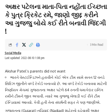
અક્ષર પટેલના માતા-પિતા નહોંતા ઈચ્છતા
કે પુત્ર ક્રિકેટ રમે, જાણો જીદ્દ કરીને
આ ગુજ્જુ બોયે કઈ રીતે બનાવી જિંદગી
!
3 Min Read
Social Media
Last updated: 2022-08-10 1:08 pm
Akshar Patel’s parents did not want
ભારતે વેસ્ટઈન્ડિઝને હરાવીને કોઈ એક ટીમ સામે સતત 12 વનડે
સિરિઝ જીતીને વર્લ્ડ રેકોર્ડ બનાવ્યો છે. આ વર્લ્ડ રેકોર્ડ બનાવવા માટેની
નિર્ણાયક મેચમાં ગુજરાતના અક્ષર પટેલે 64 રનની ધમાકેદાર ઇનિંગ
રમીને ટીમને જીત અપાવી. ત્યારે આ ગુજ્જુ ખેલાડી કઈ રીતે ટીમ
ઈન્ડિયામાં આવ્યો. કેવી હતી તેના સંઘર્ષની સફર તે પણ જાણીએ.
ગુજરાત
ના (Gujarat) નડિયાદ (Nadiad) શહેરનો રહેવાસી
અક્ષર