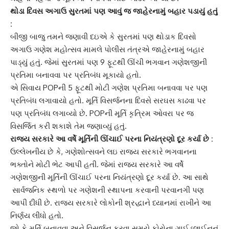
થોડા દિવસ અગાઉ સુરતમાં પણ આવું જ જાહેરનામું બહાર પડાયું હતું
:
બીજી બાજુ તમને જણાવી દઇએ કે સુરતમાં પણ થોડાક દિવસો
અગાઉ
ગણેશ મહોત્સવ
મામલે પોલીસ તંત્રએ જાહેરનામું બહાર
પાડ્યું હતું. જેમાં સુરતમાં પણ 9 ફૂટથી ઊંચી ભગવાન ગણેશજીની
પ્રતિમા બનાવવા પર પ્રતિબંધ મૂકાયો હતો.
એ સિવાય POPની 5 ફૂટથી મોટી
ગણેશ પ્રતિમા
બનાવવા પર પણ
પ્રતિબંધ લગાવાયો હતો. મૂર્તિ વિસર્જનના દિવસે સરઘસ કાઢવા પર
પણ પ્રતિબંધ લગાવ્યો છે. POPની મૂર્તિ કૃત્રિમ ઓવરા પર જ
વિસર્જિત કરી શકાશે તેમ જણાવ્યું હતું.
રાજ્ય સરકારે આ વર્ષે મૂર્તિની ઊંચાઈ પરના
નિયંત્રણો દૂર
કર્યા છે :
ઉલ્લેખનીય છે કે, ગણેશોત્સવને લઇ રાજ્ય સરકારે ભગવાનના
ભક્તોને મોટી ભેટ આપી હતી. જેમાં રાજ્ય સરકારે આ વર્ષે
ગણેશજીની મૂર્તિ
ની ઊંચાઈ પરના નિયંત્રણો દૂર કર્યા છે. આ સાથે
સાર્વજનિક સ્થળો પર ગણેશની સ્થાપના કરવાની પરવાનગી પણ
આપી દીધી છે.
રાજ્ય સરકારે
લોકોની શ્રદ્ધાને ધ્યાનમાં રાખીને આ
નિર્ણય લીધો હતો.
જો કે મૂર્તિ બનાવવા અને વિસર્જન કરવા સમયે કોરોના ગાઈડલાઈનનું