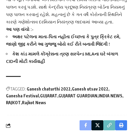
પાલન કરવું પડશે. સાથે કેન્દ્રીય પ્રદૂષણ નિયંત્રણ બોર્ડના નિયમનું
પણ પાલન કરવાનું રહેશે. મહત્વનું છે કે ગત વર્ષે કોરોનાની સ્થિતિને
કારણે ગણેશોત્સવ દરમિયાન નિયંત્રણ લાદવામાં આવ્યા હતા.
આ પણ વાંચો :-
અક્ષર પટેલના માતા-પિતા નહોંતા ઈચ્છતા કે પુત્ર ક્રિકેટ રમે,
જાણો જીદ્દ કરીને આ ગુજ્જુ બોયે કઈ રીતે બનાવી જિંદગી !
કેશ કાંડ મામલે કોંગ્રેસના ત્રણ સસ્પેન્ડ MLAના ઘરે બંગાળ
CIDની મોટી કાર્યવાહી
TAGGED:
Ganesh chaturthi 2022
Ganesh utsav 2022
Ganesha Festival
GUJARAT
GUJARAT GUARDIAN
INDIA NEWS
RAJKOT
Rajkot News