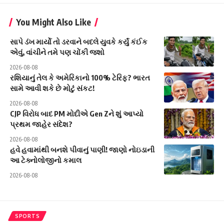
You Might Also Like
સાપે ડંખ માર્યો તો ડરવાને બદલે યુવકે કર્યું કંઈક
એવું, વાંચીને તમે પણ ચોંકી જશો
2026-08-08
રશિયાનું તેલ કે અમેરિકાનો 100% ટેરિફ? ભારત
સામે આવી શકે છે મોટું સંકટ!
2026-08-08
CJP વિરોધ બાદ PM મોદીએ Gen Zને શું આપ્યો
પ્રથમ જાહેર સંદેશ?
2026-08-08
હવે હવામાંથી બનશે પીવાનું પાણી! જાણો નોઇડાની
આ ટેક્નોલોજીનો કમાલ
2026-08-08
SPORTS