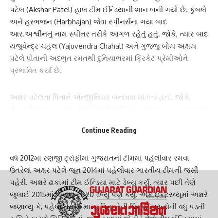
પટેલ
(Akshar Patel) હાલ ટીમ ઈન્ડિયાની શાન બની ગયો છે. કુંબલે
અને હરભજન (Harbhajan) જેવા સ્પીનર્સના ગયા બાદ
આર.અશ્વીનનું નામ સ્પીનર તરીકે આગળ રહેતું હતું. જોકે, ત્યાર બાદ
યજુવેન્દ્ર ચહલ
(Yajuvendra Chahal) અને ગુજ્જુ બોય અક્ષય
પટેલે પોતાની અદભુત રમતથી દુનિયાભરમાં ક્રિકેટ પ્રેમીઓને
પ્રભાવિત કર્યા છે.
Continue Reading