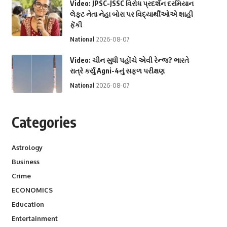
Video: JPSC-JSSC વિરોધ પ્રદર્શન દરમિયાન
લેફ્ટ નેતા નેહા બોરા પર વિદ્યાર્થીઓએ શાહી
ફેંકી
National
2026-08-07
Video: ચીન સુધી પહોંચે એવી રેન્જ? ભારતે
રાત્રે કર્યું Agni-4નું સફળ પરીક્ષણ
National
2026-08-07
Categories
Astrology
Business
Crime
ECONOMICS
Education
Entertainment