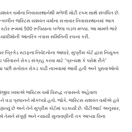
 વર્માના નિવાસસ્થાનેથી મળેલી મોટી રકમ સાથે સંબંધિત છે.
ટના તત્કાલીન જસ્ટિસ યશવંત વર્માના સત્તાવાર નિવાસસ્થાનમાં આગ
સ્ટોર રૂમમાં 500 રૂપિયાના બળેલા બંડલ મળ્યા. આ મામલે ભારે
ન્યાયાધીશોની આંતરિક તપાસ સમિતિની રચના કરી.
 બ્રિગેડ સ્ટાફના નિવેદનોના આધારે, સુપ્રીમ કોર્ટ દ્વારા નિયુક્ત
રિવારને રોકડ સંગ્રહ કરવા માટે “પ્રત્યક્ષ કે પરોક્ષ રીતે”
ાગ્યા પછી રાતોરાત રોકડ કાઢી નાખવામાં આવી હતી અને પુરાવાઓનો
સંજીવ ખન્નાએ જસ્ટિસ વર્મા વિરુદ્ધ તપાસનો અહેવાલ
 વડા પ્રધાનને મોકલ્યો હતો. જોકે, જસ્ટિસ યશવંત વર્માએ હવે
વ્યું છે અને તેને સુપ્રીમ કોર્ટમાં પડકાર્યો છે. પીટીઆઈ અનુસાર,
 તેમને સંપૂર્ણ અને ન્યાયી સુનાવણીની તક આપ્યા વિના