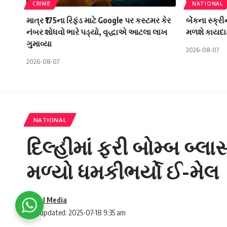
CRIME
NATIONAL
માત્ર ₹175ના રિફંડ માટે Google પર કસ્ટમર કેર
બેંકના સ્ક્ર
નંબર શોધવો ભારે પડ્યો, વૃદ્ધાએ આટલા લાખ
મળશે કાયદા
ગુમાવ્યા
2026-08-07
2026-08-07
NATIONAL
દિલ્હીમાં ફરી બોમ્બ બ્
મળ્યો ધમકીભર્યો ઈ-મેલ
Social Media
Last updated: 2025-07-18 9:35 am