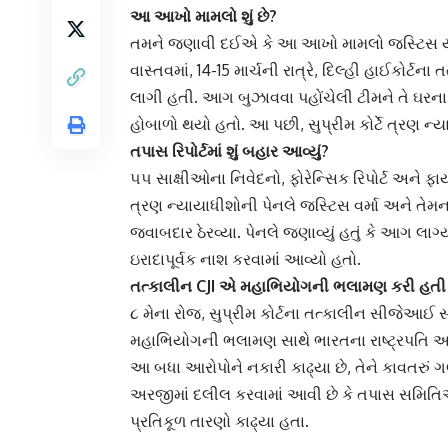
આ આખો મામલો શું છે?
તમને જણાવી દઈએ કે આ આખો મામલો જસ્ટિસ યશવંત
વાસ્તવમાં, 14-15 માર્ચની રાત્રે, દિલ્હી હાઈકોર્
લાગી હતી. આગ બુઝાવવા પહોંચેલી ટીમને તે ઘરના 
હોબાળો થયો હતો. આ પછી, સુપ્રીમ કોર્ટે ત્રણ 
તપાસ રિપોર્ટમાં શું બહાર આવ્યું?
૫૫ સાક્ષીઓના નિવેદનો, ફોરેન્સિક રિપોર્ટ અને ફાયર
ત્રણ ન્યાયાધીશોની પેનલે જસ્ટિસ વર્મા અને તેમના પ
જવાબદાર ઠેરવ્યા. પેનલે જણાવ્યું હતું કે આગ લ
ઇરાદાપૂર્વક નાશ કરવામાં આવ્યો હતો.
તત્કાલીન CJI એ મહાભિયોગની ભલામણ કરી હતી
૮ મેના રોજ, સુપ્રીમ કોર્ટના તત્કાલીન સીજેઆઈ 
મહાભિયોગની ભલામણ સાથે ભારતના રાષ્ટ્રપતિ અને
આ બધા આરોપોને નકારી કાઢ્યા છે, તેને કાવતરું ગણા
અરજીમાં દલીલ કરવામાં આવી છે કે તપાસ સમિતિએ
પ્રતિકૂળ તારણો કાઢ્યા હતા.