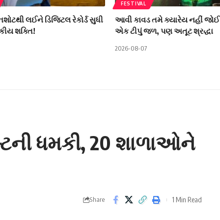
FESTIVAL
ીનશોટથી લઈને ડિજિટલ રેકોર્ડ સુધી
આવી કાવડ તમે ક્યારેય નહીં જોઈ
કીય શક્તિ!
એક ટીપું જળ, પણ અતૂટ શ્રદ્ધા
2026-08-07
લાસ્ટની ધમકી, 20 શાળાઓને
1 Min Read
Share