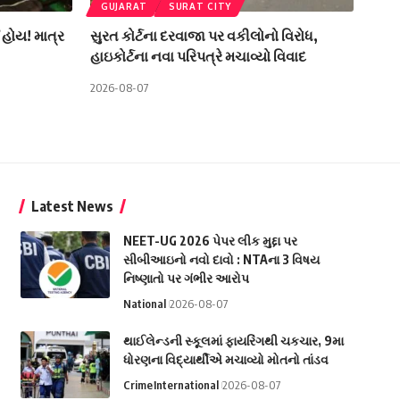
GUJARAT
SURAT CITY
 હોય! માત્ર
સુરત કોર્ટના દરવાજા પર વકીલોનો વિરોધ,
હાઇકોર્ટના નવા પરિપત્રે મચાવ્યો વિવાદ
2026-08-07
Latest News
NEET-UG 2026 પેપર લીક મુદ્દા પર
સીબીઆઇનો નવો દાવો : NTAના 3 વિષય
નિષ્ણાતો પર ગંભીર આરોપ
National
2026-08-07
થાઈલેન્ડની સ્કૂલમાં ફાયરિંગથી ચકચાર, 9મા
ધોરણના વિદ્યાર્થીએ મચાવ્યો મોતનો તાંડવ
Crime
International
2026-08-07