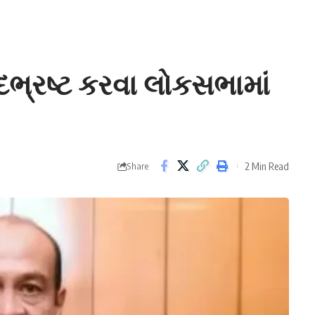
દભ્રષ્ટ કરવા લોકસભામાં
2 Min Read
Share