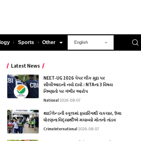
logy
Sports
Other
Latest News
NEET-UG 2026 પેપર લીક મુદ્દા પર
સીબીઆઇનો નવો દાવો : NTAના 3 વિષય
નિષ્ણાતો પર ગંભીર આરોપ
National
2026-08-07
થાઈલેન્ડની સ્કૂલમાં ફાયરિંગથી ચકચાર, 9મા
ધોરણના વિદ્યાર્થીએ મચાવ્યો મોતનો તાંડવ
Crime
International
2026-08-07