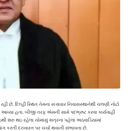
રહી છે. દિલ્હી સ્થિત તેમના સત્તાવાર નિવાસસ્થાનેથી ચલણી નોટો
ામાં આવ્યા હતા. બીજી તરફ એમની સામે પદભ્રષ્ટ કરવા કાર્યવાહી
ઇથી શરુ થઇ રહેલા ચોમાસું સત્રના પહેલા અઠવાડિયામાં
ાંગ કરતી દરખાસ્ત પર ચર્ચા થવાની સંભાવના છે.