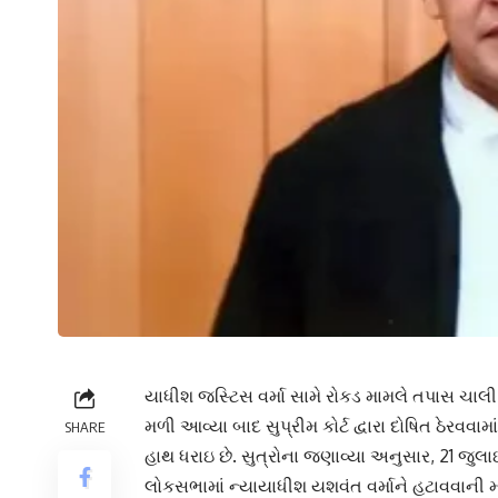
યાધીશ જસ્ટિસ વર્મા સામે રોકડ મામલે તપાસ ચાલી 
મળી આવ્યા બાદ સુપ્રીમ કોર્ટ દ્વારા દોષિત ઠેરવવ
SHARE
હાથ ધરાઇ છે. સુત્રોના જણાવ્યા અનુસાર, 21 જુલા
લોકસભામાં ન્યાયાધીશ યશવંત વર્માને હટાવવાની મ