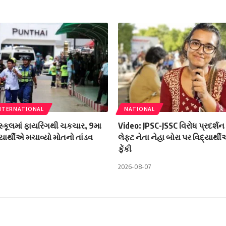
NTERNATIONAL
NATIONAL
સ્કૂલમાં ફાયરિંગથી ચકચાર, 9મા
Video: JPSC-JSSC વિરોધ પ્રદર્શ
યાર્થીએ મચાવ્યો મોતનો તાંડવ
લેફ્ટ નેતા નેહા બોરા પર વિદ્યાર
ફેંકી
2026-08-07