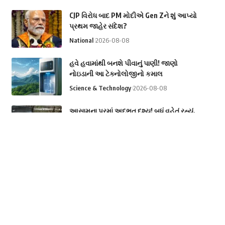
CJP વિરોધ બાદ PM મોદીએ Gen Zને શું આપ્યો
પ્રથમ જાહેર સંદેશ?
National
2026-08-08
હવે હવામાંથી બનશે પીવાનું પાણી! જાણો
નોઇડાની આ ટેક્નોલોજીનો કમાલ
Science & Technology
2026-08-08
આસામના પૂરમાં અદભૂત દૃશ્ય! બધું વહેતું રહ્યું,
હનુમાનજીની મૂર્તિ રહી અડીખમ
National
2026-08-08
મોબાઈલ સ્નેચિંગ બન્યું મોતનું કારણ! ચાલુ
ટ્રેનમાંથી પટકાયો મુસાફર, CCTVમાં કેદ થઈ
ચોંકાવનારી ઘટના
Crime
2026-08-08