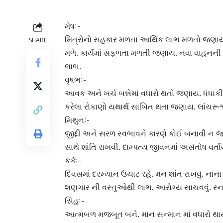
મેષઃ-
મિત્રોનો સહકાર મળતા આર્થિક લાભ મળતો જણાય
SHARE
મળે. કાર્યમાં સફળતા મળતી જણાય. નવા વાહનની ખરીદ
લાભ.
વૃષભઃ-
આવક અને ખર્ચ બન્નેમાં વધારો થતો જણાય. ધંધાકીય
કરેલા રોકાણો યથાર્થ સાબિત થતા જણાય. લાંચરૂશ્વ
મિથુનઃ-
જીદ્દી અને સરળ સ્વભાવને કારણે કોઈ બનાવી ન 
સાથે શાંતિ રાખવી. દામ્પત્ય જીવનમાં અસંતોષ વર
કર્કઃ-
દિવસમાં દરમ્યાન ઉચાટ રહે. મન શાંત રાખવું. ના
શણગાર ની વસ્તુઓથી લાભ. આરોગ્ય સાચવવું. સ્નાયુ
સિંહઃ-
આત્મબળ મજબૂત બને. માન સન્માન માં વધારો થાય