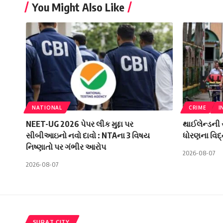
You Might Also Like
NATIONAL
CRIME
I
NEET-UG 2026 પેપર લીક મુદ્દા પર
થાઈલેન્ડની 
સીબીઆઇનો નવો દાવો : NTAના 3 વિષય
ધોરણના વિદ્
નિષ્ણાતો પર ગંભીર આરોપ
2026-08-07
2026-08-07
SURAT CITY