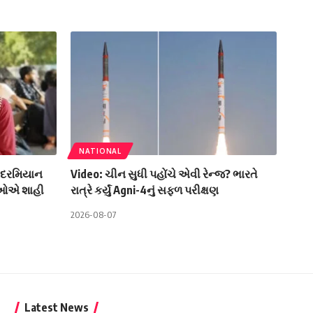
NATIONAL
ન દરમિયાન
Video: ચીન સુધી પહોંચે એવી રેન્જ? ભારતે
્થીઓએ શાહી
રાત્રે કર્યું Agni-4નું સફળ પરીક્ષણ
2026-08-07
Latest News