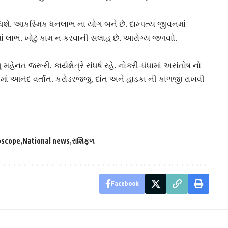
શે. આકસ્મિક ધનલાભ ના યોગ બને છે. દામ્પત્ય જીવનમાં
માં લાભ. ખોટું કામ ન કરવાની સલાહ છે. આરોગ્ય જળવાો.
મહેનત જરૂરી. કાર્યક્ષેત્રે સંધર્ષ રહે. નોકરી-ધંધામાં અસંતોષ નો
ાં આનંદ વર્તાત. કરોડરજ્જુ, દાંત અને હાડકા ની કાળજી રાખવી
oscope
National news
રાશિફળ
Facebook