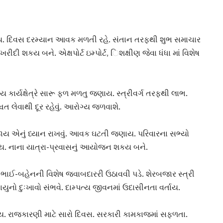
. દિવસ દરમ્યાન આવક મળતી રહે. સંતાન તરફથી શુભ સમાચાર
ી શકય બને. એક્ષપોર્ટ ઇમ્પોર્ટ, ‌િશક્ષીણ જેવા ધંધા માં વિશેષ
 કાર્યક્ષેત્રે સારૂ ફળ મળતુ જણાય. સ્ત્રીવર્ગ તરફથી લાભ.
ત લેવાથી દૂર રહેવું. આરોગ્ય જળવાશે.
જાય એનું ધ્યાન રાખવું. આવક ઘટતી જણાય. પરિવારના સભ્યો
્તાય. નાના યાત્રા-પ્રવાસનુ‌ં આયોજન શકય બને.
ના ભાઈ-બહેનની વિશેષ જવાબદારરી ઉઠાવવી પડે. શેરબજાર સ્ત્રી
નો દુઃખાવો સંભવે. દા‌મ્પત્ય જીવનમાં ઉદાસીનતા વર્તાય.
. રાજકારણી માટે સારો દિવસ. સરકારી કામકાજમાં સફળતા.