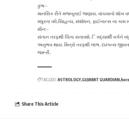
કુંભઃ-
માનસિક રીતે મજબૂતાઈ જણાય. વાંચવાનો શોખ વધ
મધુરતા વધે.સા‌િહત્ય, સંશોધન, ફાઈનાન્સ ના કામ 
મીનઃ-
સંતાન તરફથી ચિંતા સતાવશે. ‌િવદ્યાર્થી વર્ગને વધુ 
અનુભવ થાય. મિત્રો તરફથી લાભ. દામ્પત્ય જીવનમ
જરૂરી.
TAGGED:
ASTROLOGY
GUJARAT GUARDIAN
hor
Share This Article