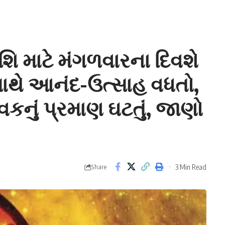
િ માટે મંગળવારના દિવશે
ાથે આનંદ-ઉત્સાહ વધતો,
નું પ્રમાણ ઘટતું, જાણો
3 Min Read
Share