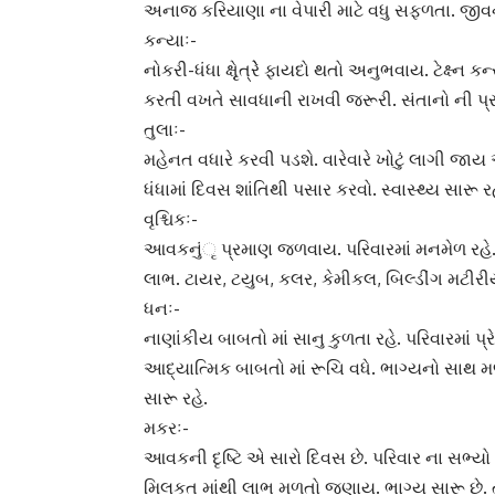
અનાજ કરિયાણા ના વેપારી માટે વધુ સફળતા. જીવન
કન્યાઃ-
નોકરી-ધંધા ક્ષૃૃેત્રેે ફાયદો થતો અનુભવાય. ટેક્ષ્
કરતી વખતે સાવધાની રાખવી જરૂરી. સંતાનો ની પ્રગ‌િ
તુલાઃ-
મહેનત વધારે કરવી પડશે. વારેવારે ખોટું લાગી જાય
ધંધામાં દિવસ શાંતિથી પસાર કરવો. સ્વાસ્થ્ય સારૂ રહ
વૃશ્ચિકઃ-
આવકનુંૃ પ્રમાણ જળવાય. પરિવારમાં મનમેળ રહે. સ્થ
લાભ. ટાયર, ટયુબ, કલર, કેમીકલ, બિલ્ડીંગ મટીરી
ધનઃ-
નાણાંકીય બાબતો માં સાનુ કુળતા રહે. પરિવારમા
આદ્યાત્મિક બાબતો માં રૂચિ વધે. ભાગ્યનો સાથ મ
સારૂ રહે.
મકરઃ-
આવકની દૃષ્ટિ એ સારો દિવસ છે. પરિવાર ના સભ્યો વચ્
મિલકત માંથી લાભ મળતો જણાય. ભાગ્ય સારૂ છે. ત