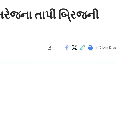
ામરેજના તાપી બ્રિજની
2 Min Read
Share