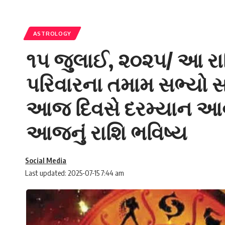
ASTROLOGY
૧૫ જુલાઈ, ૨૦૨૫/ આ રાશ
પરિવારના તમામ સભ્યો સ
આજ દિવસે દરમ્યાન આવક
આજનું રાશિ ભવિષ્ય
Social Media
Last updated: 2025-07-15 7:44 am