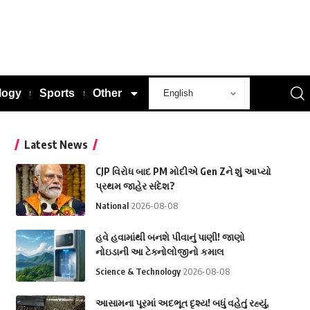
logy
Sports
Other
Latest News
CJP વિરોધ બાદ PM મોદીએ Gen Zને શું આપ્યો
પ્રથમ જાહેર સંદેશ?
National
2026-08-08
હવે હવામાંથી બનશે પીવાનું પાણી! જાણો
નોઇડાની આ ટેક્નોલોજીનો કમાલ
Science & Technology
2026-08-08
આસામના પૂરમાં અદભૂત દૃશ્ય! બધું વહેતું રહ્યું,