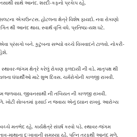
સાથી સાથે આનંદ. શરદી-કફનો પ્રકાેપ રહે.
ન કન્સલટના એકાઉન્ટસ. હોટલના ક્ષેત્રે વિશેષ ફાયદો. નવા રોકાણો
ત થી આનંદ થાય. સ્વાર્થ વૃત્તિ વધે. પ્રતિષ્ઠા-યશ ઘટે.
 એવા પ્રંસગો બને. કુટુંબના સભ્યો વચ્ચે વિખવાદને ટાળવો. નોકરી-
ેશે.
ાવર-જંગમ ક્ષેત્રે કરેલું રોકાણ ફળદાયી ની વડે. માતૃપક્ષ થી
યલના ધંધાર્થીઓ માટે શુભ દિવસ. ચર્મરોગોની કાળજી રાખવી.
ં પ્રેમ જળવાય. જીવનસાથી ની તબિયત ની કાળજી રાખવી.
ળે. ખોટી સાેબતમાં ફસાઈ ન જવાય એનું ધ્યાન રાખવું. આરોગ્ય
ચે મતભેદ રહે. કાર્યક્ષેત્રે સંઘર્ષ કરવો પડે. સ્થાવર-જંગમ
ાવ-માથાના દુઃખાવાની સમસ્યા રહેે. પત્નિ તરફથી આનંદ મળે.