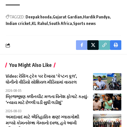
TAGGED:
Deepak hooda
Gujarat Gardian
Hardik Pandya
Indian cricket
KL Rahul
South Africa
Sports news
You Might Also Like
Video: રેસિંગ ટ્રેક પર દેખાયા ‘કેપ્ટન કૂલ’,
ધોનીનો વીડિયો સોશિયલ મીડિયામાં વાયરલ
2026-08-05
બ્રિજભૂષણ ક્લીનચીટ મળતા વિનેશ ફોગાટે કહ્યું-
‘ન્યાય માટે છેલ્લી ઘડી સુધી લડીશું’
2026-08-03
અમદાવાદ માટે ઐતિહાસિક ક્ષણ! ગ્લાસગોથી
મળ્યો કોમનવેલ્થ ગેમ્સનો ધ્વજ, હવે આખી