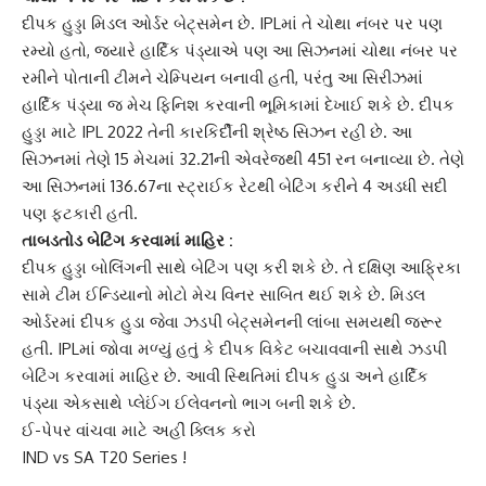
દીપક હુડ્ડા મિડલ ઓર્ડર બેટ્સમેન છે. IPLમાં તે ચોથા નંબર પર પણ
રમ્યો હતો, જ્યારે હાર્દિક પંડ્યાએ પણ આ સિઝનમાં ચોથા નંબર પર
રમીને પોતાની ટીમને ચેમ્પિયન બનાવી હતી, પરંતુ આ સિરીઝમાં
હાર્દિક પંડ્યા જ મેચ ફિનિશ કરવાની ભૂમિકામાં દેખાઈ શકે છે. દીપક
હુડ્ડા માટે IPL 2022 તેની કારકિર્દીની શ્રેષ્ઠ સિઝન રહી છે. આ
સિઝનમાં તેણે 15 મેચમાં 32.21ની એવરેજથી 451 રન બનાવ્યા છે. તેણે
આ સિઝનમાં 136.67ના સ્ટ્રાઈક રેટથી બેટિંગ કરીને 4 અડધી સદી
પણ ફટકારી હતી.
તાબડતોડ બેટિંગ કરવામાં માહિર :
દીપક હુડ્ડા બોલિંગની સાથે બેટિંગ પણ કરી શકે છે. તે દક્ષિણ આફ્રિકા
સામે ટીમ ઈન્ડિયાનો મોટો મેચ વિનર સાબિત થઈ શકે છે. મિડલ
ઓર્ડરમાં દીપક હુડા જેવા ઝડપી બેટ્સમેનની લાંબા સમયથી જરૂર
હતી. IPLમાં જોવા મળ્યું હતું કે દીપક વિકેટ બચાવવાની સાથે ઝડપી
બેટિંગ કરવામાં માહિર છે. આવી સ્થિતિમાં દીપક હુડા અને હાર્દિક
પંડ્યા એકસાથે પ્લેઈંગ ઈલેવનનો ભાગ બની શકે છે.
ઈ-પેપર વાંચવા માટે અહીં ક્લિક કરો
IND vs SA T20 Series !