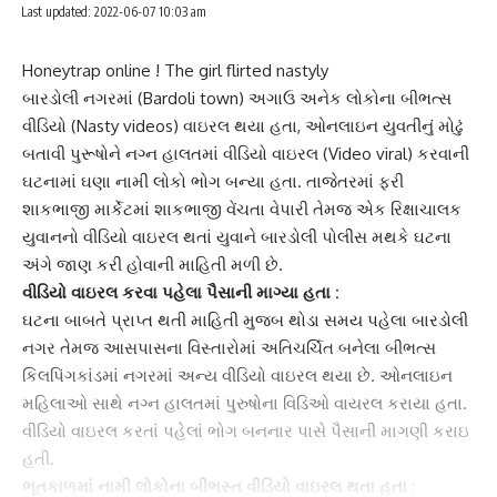
Last updated: 2022-06-07 10:03 am
Honeytrap online ! The girl flirted nastyly
બારડોલી નગરમાં (Bardoli town) અગાઉ અનેક લોકોના
બીભત્સ
વીડિયો
(Nasty videos) વાઇરલ થયા હતા, ઓનલાઇન યુવતીનું મોઢું
બતાવી પુરૂષોને નગ્ન હાલતમાં વીડિયો વાઇરલ (Video viral) કરવાની
ઘટનામાં ઘણા નામી લોકો ભોગ બન્યા હતા. તાજેતરમાં ફરી
શાકભાજી માર્કેટમાં શાકભાજી વેંચતા વેપારી તેમજ એક રિક્ષાચાલક
યુવાનનો વીડિયો વાઇરલ થતાં યુવાને બારડોલી પોલીસ મથકે ઘટના
અંગે જાણ કરી હોવાની માહિતી મળી છે.
વીડિયો વાઇરલ
કરવા પહેલા પૈસાની માગ્યા હતા :
ઘટના બાબતે પ્રાપ્ત થતી માહિતી મુજબ થોડા સમય પહેલા બારડોલી
નગર તેમજ આસપાસના વિસ્તારોમાં અતિચર્ચિત બનેલા બીભત્સ
કિલપિંગકાંડમાં નગરમાં અન્ય વીડિયો વાઇરલ થયા છે. ઓનલાઇન
મહિલાઓ સાથે નગ્ન હાલતમાં પુરુષોના વિડિઓ વાયરલ કરાયા હતા.
વીડિયો વાઇરલ કરતાં પહેલાં ભોગ બનનાર પાસે પૈસાની માગણી કરાઇ
હતી.
ભૂતકાળમાં નામી લોકોના બીભસ્ત વીડિયો વાઇરલ થતા હતા :