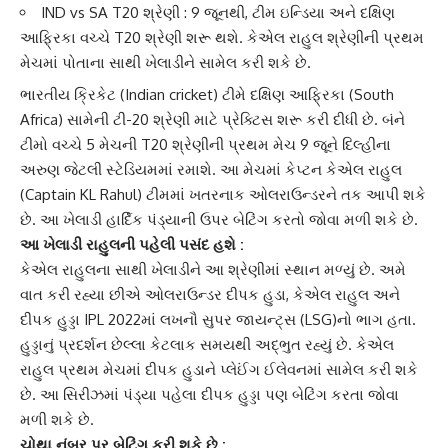
IND vs SA T20 શ્રેણી
: 9 જૂનથી, ટીમ ઇન્ડિયા અને દક્ષિણ
આફ્રિકા વચ્ચે T20 શ્રેણી શરૂ થશે. કેએલ રાહુલ શ્રેણીની પ્રથમ
મેચમાં પોતાના સાથી ખેલાડીને સામેલ કરી શકે છે.
ભારતીય ક્રિકેટ
(Indian cricket) ટીમે દક્ષિણ આફ્રિકા (South
Africa) સામેની ટી-20 શ્રેણી માટે પ્રેક્ટિસ શરૂ કરી દીધી છે. બંને
ટીમો વચ્ચે 5 મેચની T20 શ્રેણીની પ્રથમ મેચ 9 જૂને દિલ્હીના
અરુણ જેટલી સ્ટેડિયમમાં રમાશે. આ મેચમાં કેપ્ટન કેએલ રાહુલ
(Captain KL Rahul) ટીમમાં ખતરનાક ઓલરાઉન્ડરને તક આપી શકે
છે. આ ખેલાડી હાર્દિક પંડ્યાની ઉપર બેટિંગ કરતો જોવા મળી શકે છે.
આ ખેલાડી
રાહુલ
ની પહેલી પસંદ હશે :
કેએલ રાહુલના સાથી ખેલાડીને આ શ્રેણીમાં સ્થાન મળ્યું છે. અમે
વાત કરી રહ્યા છીએ ઓલરાઉન્ડર દીપક હુડા, કેએલ રાહુલ અને
દીપક હુડ્ડા IPL 2022માં લખનૌ સુપર જાયન્ટ્સ (LSG)નો ભાગ હતા.
હુડ્ડાનું પ્રદર્શન છેલ્લા કેટલાક સમયથી અદ્ભુત રહ્યું છે. કેએલ
રાહુલ પ્રથમ મેચમાં દીપક હુડાને પ્લેઈંગ ઈલેવનમાં સામેલ કરી શકે
છે. આ સિરીઝમાં પંડ્યા પહેલા દીપક હુડ્ડા પણ બેટિંગ કરતા જોવા
મળી શકે છે.
ચોથા નંબર પર બેટિંગ કરી શકે છે :