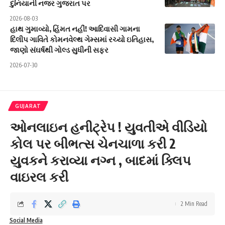
દુનિયાની નજર ગુજરાત પર
2026-08-03
હાથ ગુમાવ્યો, હિંમત નહીં! આદિવાસી ગામના
દિલીપ ગાવિતે કોમનવેલ્થ ગેમ્સમાં રચ્યો ઇતિહાસ,
જાણો સંઘર્ષથી ગોલ્ડ સુધીની સફર
2026-07-30
GUJARAT
ઓનલાઇન હનીટ્રેપ ! યુવતીએ વીડિયો
કોલ પર બીભત્સ ચેનચાળા કરી 2
યુવકને કરાવ્યા નગ્ન , બાદમાં ક્લિપ
વાઇરલ કરી
2 Min Read
Social Media