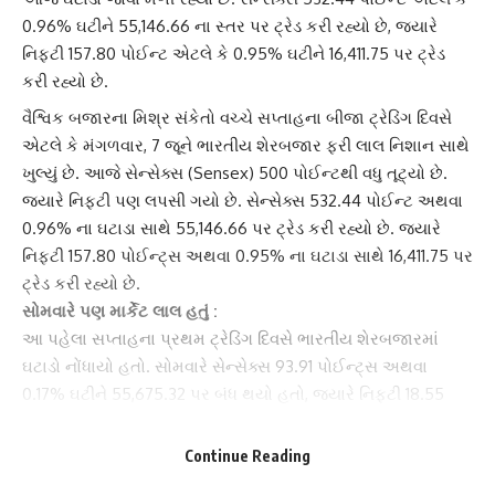
0.96% ઘટીને 55,146.66 ના સ્તર પર ટ્રેડ કરી રહ્યો છે, જ્યારે
નિફ્ટી 157.80 પોઈન્ટ એટલે કે 0.95% ઘટીને 16,411.75 પર ટ્રેડ
કરી રહ્યો છે.
વૈશ્વિક બજારના મિશ્ર સંકેતો વચ્ચે સપ્તાહના બીજા ટ્રેડિંગ દિવસે
એટલે કે મંગળવાર, 7 જૂને ભારતીય શેરબજાર ફરી લાલ નિશાન સાથે
ખુલ્યું છે. આજે
સેન્સેક્સ
(Sensex) 500 પોઈન્ટથી વધુ તૂટ્યો છે.
જ્યારે નિફ્ટી પણ લપસી ગયો છે. સેન્સેક્સ 532.44 પોઈન્ટ અથવા
0.96% ના ઘટાડા સાથે 55,146.66 પર ટ્રેડ કરી રહ્યો છે. જ્યારે
નિફ્ટી 157.80 પોઈન્ટ્સ અથવા 0.95% ના ઘટાડા સાથે 16,411.75 પર
ટ્રેડ કરી રહ્યો છે.
સોમવારે પણ માર્કેટ લાલ હતું :
આ પહેલા સપ્તાહના પ્રથમ ટ્રેડિંગ દિવસે
ભારતીય શેરબજાર
માં
ઘટાડો નોંધાયો હતો. સોમવારે સેન્સેક્સ 93.91 પોઈન્ટ્સ અથવા
0.17% ઘટીને 55,675.32 પર બંધ થયો હતો, જ્યારે નિફ્ટી 18.55
પોઈન્ટ્સ અથવા 0.11% ઘટીને 16,565.75 પર બંધ થયો હતો. આજે
ભારતીય શેરબજારમાં પ્રી-ઓપનિંગમાં પણ માર્કેટમાં ઘટાડો જોવા
Continue Reading
મળ્યો હતો અને પ્રી-ઓપનિંગ સેશનમાં સેન્સેક્સ 300 પોઈન્ટ અને