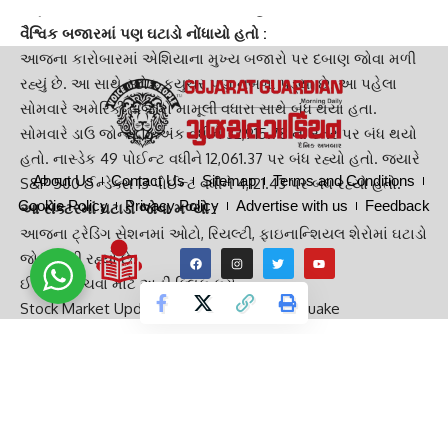
નિફ્ટી 16,500 પોઈન્ટ નીચે આવી ગયા હતા.
વૈશ્વિક બજારમાં પણ ઘટાડો નોંધાયો હતો :
આજના કારોબારમાં એશિયાના મુખ્ય બજારો પર દબાણ જોવા મળી
રહ્યું છે. આ સાથે સ્ટોક ફ્યુચર પણ નબળા પડ્યા છે. આ પહેલા
સોમવારે અમેરિકી બજારો મામૂલી વધારા સાથે બંધ થયા હતા.
સોમવારે ડાઉ જોન્સ 16 અંક વધીને 32,915.78 ના સ્તર પર બંધ થયો
હતો. નાસ્ડેક 49 પોઈન્ટ વધીને 12,061.37 પર બંધ રહ્યો હતો. જ્યારે
About Us
Contact Us
Sitemap
Terms and Conditions
S&P 500 ઈન્ડેક્સ 13 પોઈન્ટ વધીને 4,121.43 પર બંધ રહ્યો હતો.
Cookie Policy
Privacy Policy
Advertise with us
Feedback
આ સેક્ટરમાં ઘટાડો જોવા મળ્યો :
આજના ટ્રેડિંગ સેશનમાં ઓટો, રિયલ્ટી, ફાઇનાન્શિયલ શેરોમાં ઘટાડો
જોવા મળી રહ્યો છે.
ઈ-પેપર વાંચવા માટે અહીં ક્લિક કરો
Stock Market Update Stock market earthquake
TAGGED:
BUSINESS NEWS
GUJARAT GUARDIAN
Nifty
SENSEX
Stock market update
Stock markets
Stocks