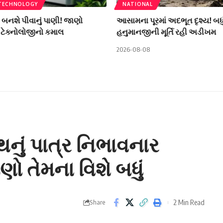
 TECHNOLOGY
NATIONAL
ી બનશે પીવાનું પાણી! જાણો
આસામના પૂરમાં અદભૂત દૃશ્ય! બધું વહ
ટેક્નોલોજીનો કમાલ
હનુમાનજીની મૂર્તિ રહી અડીખમ
2026-08-08
ું પાત્ર નિભાવનાર
 તેમના વિશે બધું
2 Min Read
Share