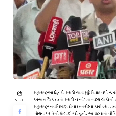
મહારાષ્ટ્રમાં હિન્દી-મરાઠી ભાષા મુદ્દે વિવાદ વધી
અસામાજિક તત્વો મરાઠી ન બોલવા બદલ લોકોની ધોલ
SHARE
મહારાષ્ટ્ર નવનિર્માણ સેના (મનસે)ના કાર્યકરો દ્વ
બોલવા પર તેની ધોલાઈ કરી હતી. આ ઘટનાનો વીડ