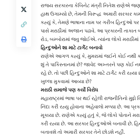
રાજ્ય સરકારના કેબિનેટ મંત્રી નિતેશ રાણેએ જણા
હાથ ઉગામ્યો છે, તેમની વિરૂદ્ધ અમારી સરકાર કા
કહ્યું કે, તેમણે ભાષાના નામ પર ગરીબ હિન્દુઓ પર હ
પાસે મરાઠીમાં અજાન પઢાવે. આ પ્રકારની તાકાત
રોડ, બમ્બોરામાં જવુ જોઈએ. ત્યાંના લોકો મરાઠીમાં 
હિન્દુઓને શા માટે ટાર્ગેટ બનાવો
રાણેએ આગળ કહ્યું કે, મુમરામાં જઈને કોઈ નથી કહે
શું તે પાકિસ્તાનમાં છે? જાવેદ અખ્તરને પણ કોઈ નથી
રહે છે. તો પછી હિન્દુઓને શા માટે ટાર્ગેટ કરી રહ્
ખુલ્લા મુકવામાં આવ્યા છે?
મરાઠી સમાજે પણ કર્યો વિરોધ
મહારાષ્ટ્રમાં ભાષા પર થઈ રહેલી રાજનીતિનો મુદ્
નિંદા કરી રહ્યુ હોવાના અહેવાલો મળ્યા છે. આ પ્રકા
મૂકાયા છે. રાણેએ કહ્યું હતું કે, જે લોકો પોતાને મરા
કરી રહ્યા છે. આ સરકાર હિન્દુઓએ બનાવી છે. હિન
બતાવશે તો અમારી સરકાર તેને છોડશે નહીં.