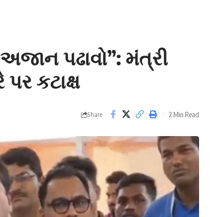
 અજાન પઢાવો”: મંત્રી
 પર કટાક્ષ
2 Min Read
Share