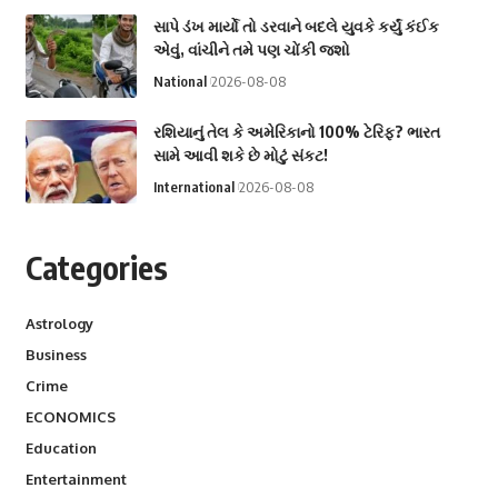
સાપે ડંખ માર્યો તો ડરવાને બદલે યુવકે કર્યું કંઈક
એવું, વાંચીને તમે પણ ચોંકી જશો
National
2026-08-08
રશિયાનું તેલ કે અમેરિકાનો 100% ટેરિફ? ભારત
સામે આવી શકે છે મોટું સંકટ!
International
2026-08-08
Categories
Astrology
Business
Crime
ECONOMICS
Education
Entertainment