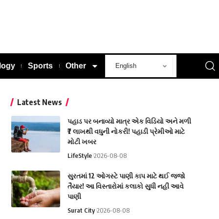
logy
Sports
Other
Latest News
પહાડ પર બનાવ્યો માત્ર એક વિડિયો અને મળી
₹7 લાખથી વધુની નોકરી! પહાડી પ્રેમીઓ માટે
મોટી ખબર
LifeStyle
2026-08-08
સુરતમાં 12 ઓગસ્ટે પાણી કાપ માટે થઈ જજો
તૈયાર! આ વિસ્તારોમાં કલાકો સુધી નહીં આવે
પાણી
Surat City
2026-08-08