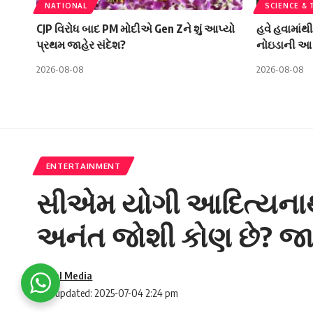
NATIONAL
SCIENCE &
CJP વિરોધ બાદ PM મોદીએ Gen Zને શું આપ્યો
હવે હવામાંથ
પ્રથમ જાહેર સંદેશ?
નોઇડાની આ 
2026-08-08
2026-08-08
ENTERTAINMENT
સીએમ યોગી આદિત્યનાથન
અનંત જોશી કોણ છે? જાણો
Social Media
Last updated: 2025-07-04 2:24 pm