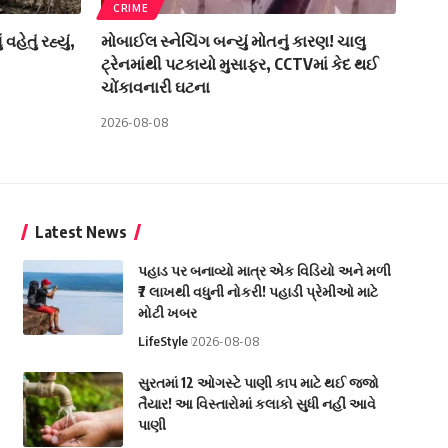
CRIME
ેતું રહ્યું,
મોબાઈલ સ્નેચિંગ બન્યું મોતનું કારણ! ચાલુ
ટ્રેનમાંથી પટકાયો મુસાફર, CCTVમાં કેદ થઈ
ચોંકાવનારી ઘટના
2026-08-08
Latest News
પહાડ પર બનાવ્યો માત્ર એક વિડિયો અને મળી
₹7 લાખથી વધુની નોકરી! પહાડી પ્રેમીઓ માટે
મોટી ખબર
LifeStyle
2026-08-08
સુરતમાં 12 ઓગસ્ટે પાણી કાપ માટે થઈ જજો
તૈયાર! આ વિસ્તારોમાં કલાકો સુધી નહીં આવે
પાણી