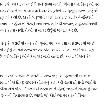
વ્યું કે, આ ઘટનાના દોષિતોને સજા મળશે. જેમણે પણ હિન્દુઓ પર
મ કરશે અને સજા અપાવશે. ઠાકરે બ્રધર્સ પર પ્રહાર કરતાં રાણેએ
ુમલો કર્યો છે. ઠાકરે બંધુઓને મારો પડકાર છે કે, તેઓ મુસ્લિમો
 બતાવી જ હોય તો તેમણે નલ બજાર, ભિંડી બજાર, મોહમ્મદ અલી
વાત કરતા નથી. તેઓ તો માત્ર ઉર્દૂમાં જ વાત કરે છે.
તું કે, મરાઠીમાં વાત કરો. મુમરા પણ આપણા મહારાષ્ટ્રમાં જ છે.
 કહેતું કે, તમે સ્ટેજ પર મરાઠીમાં શાયરી બોલો. ત્યારે બધા ચૂપ
યા છે. ગરીબ હિન્દુઓને કેમ માર મારી રહ્યા છો. આવા લોકોને કેમ
દો વિવાદાસ્પદ બન્યો છે. મરાઠી સમાજ પણ આ પ્રકારની ઘટનાની
રના લોકો હિન્દુ રાષ્ટ્રને તોડવાનું કામ કરી રહ્યા હોવાનો આરોપો
ઠીના ટોર્ચ બેયરર્સ જણાવી રહ્યા છે. તે હિન્દુ રાષ્ટ્રને તોડવાનું કામ
્દુત્વની વિચારધારા છે. આથી જો કોઈ આ પ્રકારની હિંમત