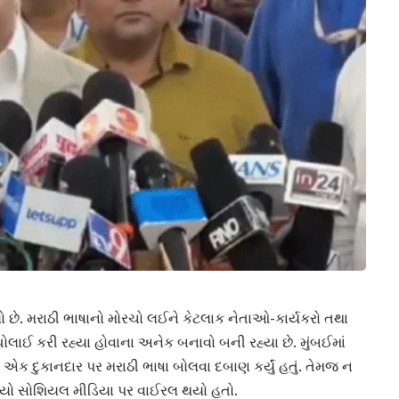
 રહ્યો છે. મરાઠી ભાષાનો મોરચો લઈને કેટલાક નેતાઓ-કાર્યકરો તથા
ાઈ કરી રહ્યા હોવાના અનેક બનાવો બની રહ્યા છે. મુંબઈમાં
ારા એક દુકાનદાર પર મરાઠી ભાષા બોલવા દબાણ કર્યું હતું. તેમજ ન
િયો સોશિયલ મીડિયા પર વાઈરલ થયો હતો.