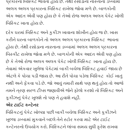
પ્રકારના બિસ્કિટ ભાવતા હોય છે. તેથી રસોડાના નાસ્તાના ડબ્બામાં
અલગ અલગ પ્રકારના બિસ્કિટ રાખેલા જોવા મળે છે. બાળકોની
એક આદત એવી પણ હોય છે કે તેઓ રોજ અલગ અલગ પેકેટ ખોલી
બિસ્કિટ ખાતા હોય છે.
દરેક ઘરમાં
બિસ્કિટ
અને કુકીઝ ખાવાના શોખીન હોય જ છે. ખાસ
કરીને ઘરના બાળકોને તો અલગ અલગ પ્રકારના બિસ્કિટ ભાવતા
હોય છે. તેથી રસોડાના નાસ્તાના ડબ્બામાં અલગ અલગ પ્રકારના
બિસ્કીટ
રાખેલા જોવા મળે છે. બાળકોની એક આદત એવી પણ હોય
છે કે તેઓ રોજ અલગ અલગ પેકેટ ખોલી બિસ્કિટ ખાતા હોય છે.
તેવામાં એકવાર ખુલેલા પેકેટમાં બાકી બચેલા
બિસ્કિટ
હવાઈ જાય છે
એટલે કે પોચા પડી જાય છે. આ રીતે પોચા પડેલા બિસ્કિટ કોઈ ખાતું
નથી અને ફેંકવા પડે છે. જો આવું તમારી સાથે પણ થતું હોય તો આજે
તમને ત્રણ સરળ ટીપ્સ જણાવીએ જેને ફોલો કરશો તો
બિસ્કિટ
અને
કૂકીઝનું પેકેટ ખુલશે તો પણ તે હવાશે નહીં.
એર ટાઈટ કન્ટેનર
બિસ્કિટનું પેકેટ ખોલ્યા પછી બાકી બચેલા
બિસ્કિટ
અને કૂકીઝને
ખુલ્લા ડબ્બામાં મુકવાને બદલે તેને સ્ટોર કરવા માટે એર ટાઈટ
કન્ટેનરનો ઉપયોગ કરો. બિસ્કિટને લાંબા સમય સુધી ફ્રેશ રાખવા