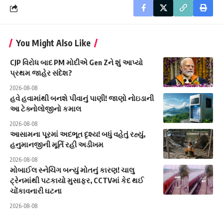
You Might Also Like
CJP વિરોધ બાદ PM મોદીએ Gen Zને શું આપ્યો
પ્રથમ જાહેર સંદેશ?
2026-08-08
હવે હવામાંથી બનશે પીવાનું પાણી! જાણો નોઇડાની
આ ટેક્નોલોજીનો કમાલ
2026-08-08
આસામના પૂરમાં અદભૂત દૃશ્ય! બધું વહેતું રહ્યું,
હનુમાનજીની મૂર્તિ રહી અડીખમ
2026-08-08
મોબાઈલ સ્નેચિંગ બન્યું મોતનું કારણ! ચાલુ
ટ્રેનમાંથી પટકાયો મુસાફર, CCTVમાં કેદ થઈ
ચોંકાવનારી ઘટના
2026-08-08