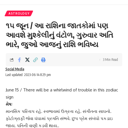
ASTROLOGY
૧૫ જૂન / આ રાશિના જાતકોમાં પણ
આવશે મુશ્કેલીનું વંટોળ, ગુરુવાર અતિ
ભારે, જુઓ આજનું રાશિ ભવિષ્ય
3 Min Read
Social Media
Last updated: 2023-06-14 8:29 pm
June 15 / There will be a whirlwind of trouble in this zodiac
sign
મેષઃ
માન‌સિક પ‌રિતાપ રહે. સ્વભાવમાં ઉગ્રતા રહે. સંગીતના સાઘનો.
ફોટોગ્રાફી જેવા ઘંઘામાં પ્રગ‌તિ સંભવે. છુપ પ્રેમ સંબંઘો પકડાઇ
જાય. પ‌તિની વાણી કડવી થાય..