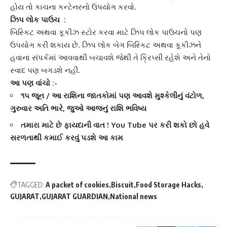
હોય તો કાચના કન્ટેનરનો ઉપયોગ કરવો.
ઝિપ લોક પાઉચ :
બિસ્કિટ અથવા
કૂકીઝ સ્ટોર
કરવા માટે ઝિપ લોક પાઉચનો પણ
ઉપયોગ કરી શકાય છે. ઝિપ લોક બેગ બિસ્કિટ અથવા કૂકીઝને
હવાના સંપર્કમાં આવવાથી બચાવશે જેથી તે ક્રિપ્સી રહેશે અને તેનો
સ્વાદ પણ બગડશે નહીં.
આ પણ વાંચો :-
૧૫ જૂન / આ રાશિના જાતકોમાં પણ આવશે મુશ્કેલીનું વંટોળ,
ગુરુવાર અતિ ભારે, જુઓ આજનું રાશિ ભવિષ્ય
તમારા માટે છે ફાયદાની વાત ! You Tube પર કરી શકો છો હવે
સરળતાથી કમાઈ કરવું પડશે આ કામ
TAGGED:
A packet of cookies
Biscuit
Food Storage Hacks
GUJARAT
GUJARAT GUARDIAN
National news