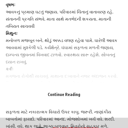
વૃષભઃ
આવકનું પ્રમાણ ઘટતું જણાય. પ‌રિવારમાં ‌ચિંતાનું વાતાવરણ રહે.
સંતાન
ની પ્રગ‌તિ સંભવે. માતા સાથે મતભેદની શકયતા. માતાની
તબિયત સાચવવી
મિથુનઃ
મનોબળ મજબૂત બને. થોડું અક્કડ વલણ રહેવા પામે.
ઘારેલી આવક
આવવામાં
મુશ્કેલી પડે. કર્યક્ષેત્રે. ઘંઘામાં સફળતા મળતી જણાય,
દામ્પત્ય જીવનમાં ‌વિખવાદ ટાળવો. સ્વાસ્થય સારૂ રહેશે. સોબતનું
ધ્યાન રાખવું,
કર્કઃ
મગજના રોગોથી સાચવવું. માથાના દઃખાવાને નજર અંદાજન કરવો.
વિશ્વાસઘાત
થવાના યોગ છે. આવક વઘતી જણાય. શેરબજારના
રોકાણો માં લાભ. દામ્પત્ય જીવનમાં ઉદાસીનતા વર્તાય. સંતાનો
Continue Reading
તરફથી આનંદ
સિંહઃ
સફળતા માટે નકારાત્મક ‌વિચારો ઉપર કાબુ. જરૂરી. નાણાંકીય
બાબતોમાં ફાયદો. પ‌રિવારમાં આનંદ. મોજશોખમાં ખર્ચ વઘે. શરદી.
ખાંસી. વઘે. થાક લાગે. ભાગ્ય બળવાન. ‌મિત્રોનો સહકાર મળે.