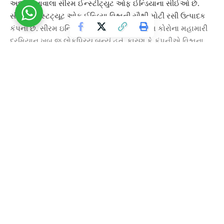
અદાર પૂનાવાલા સીરમ ઈન્સ્ટીટ્યુટ ઓફ ઈન્ડિયાના સીઈઓ છે.
સીરમ ઈન્સ્ટિટ્યૂટ ઓફ ઈન્ડિયા
વિશ્વની સૌથી મોટી રસી ઉત્પાદક
કંપની છે. સીરમ ઇન્સ્ટિટ્યૂટ ઓફ ઇન્ડિયાનું નામ કોરોના મહામારી
દરમિયાન ખૂબ જ લોકપ્રિય બન્યું હતું, કારણ કે કંપનીએ વિશ્વના
મોટાભાગના વિસ્તારોમાં ઝડપથી કોરોના રસી પહોંચાડવા માટે ઘણું
કામ કર્યું હતું.
આ ઘટનાને લઈને પોલીસે શંકાસ્પદ વ્યક્તિ વિરુદ્ધ ફરિયાદ દાખલ
કરી છે. પોલીસે જણાવ્યું કે છેતરપિંડી કરનારે કંપનીના ડિરેક્ટર સતીશ
દેશપાંડેને વોટ્સએપ મેસેજ મોકલ્યો હતો. તેણે પોતાની ઓળખ અદાર
Continue Reading
પૂનાવાલા તરીકે આપી અને સતીશ દેશપાંડેને રૂ. 1,01,01,554
રૂપિયાની છેતરપીંડી કરી હતી. સતીશ કંપનીના ટોચના
અધિકારીઓમાંના એક છે.
મહારાષ્ટ્રના પુણેમાં બૂંદ ગાર્ડન પોલીસ સ્ટેશનમાં કેસ નોંધવામાં
આવ્યો છે. વરિષ્ઠ પોલીસ નિરીક્ષક પ્રતાપ માનકરે આ ઘટનાની પુષ્ટિ
કરી છે. પોલીસે છેતરપિંડીનો ગુનો નોંધ્યો છે. પોલીસ હવે આ મામલે
તપાસ કરી રહી છે. પોલીસના જણાવ્યા અનુસાર આ ઘટના આ
સપ્તાહે બુધવાર અને ગુરુવારની વચ્ચે બની હતી.
About Us
Contact Us
Sitemap
Terms and Conditions
પોલીસે છેતરપિંડી અને છેતરપિંડી સાથે ઇન્ફોર્મેશન ટેક્નોલોજી