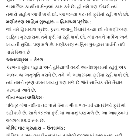
સામાજિક કાર્યોના ક્ષેત્રમાં કામ કરે છે. હો તમે પણ ઈચ્છો ત્યાં
તમારો સહોગ આપી શકો છો. આ જગ્યા પર તમે ફ્રીમાં રહી શકો છો.
મણીકરણ સાહિબ ગુરુદ્વારા –
હિમાચલ પ્રદેશ
:
જો તમે હિમાચલ પ્રદેશ ફરવા જવાનું વિચારી રહ્યા છો તો મણીકરણ
સાહિબ ગુરુદ્વારામાં તમે ફ્રી માં રહી શકો છો. ત્યાં તમને પાર્કિંગ અને
ખાવાની સુવિધા પણ મળે છે. મણીકરણ સાહિબ ગુરુદ્વારા પાર્વતી નદી
પાસે સ્થિત છે.
આનંદાશ્રમ –
કેરળ
:
કેરળના સુંદર પહાડો અને હરિયાળી વચ્ચે આનંદાશ્રમમાં રહેવું એક
અલગ જ અનુભૂતિ કરાવે છે. તમે એ આશ્રમમાં ફ્રીમાં રહી શકો છો.
ત્યાં તમને ત્રણ વખત ખાવાનું પણ મળે છે જેને સાત્વિક રીતે તૈયાર
કરવામાં આવે છે.
ગીતા ભવન
ઋષિકેશ
:
પવિત્ર ગંગા નદીના તટ પાસે સ્થિત ગીતા ભવનમાં યાત્રીઓ ફ્રી માં
રહી શકે છે. સાથે જ ત્યાં ફ્રી માં ખાવાનું પણ મળે છે. આ આશ્રમમાં
લગભગ 1000 રૂમ છે.
ગોવિંદ ઘાટ ગુરુદ્વારા – ઉતરાખંડ :
ગોવિંદઘાટ ગુરુદ્વારા ઉતરાખંડના ચમોલી જીલ્લામાં અલકનંદા નદી