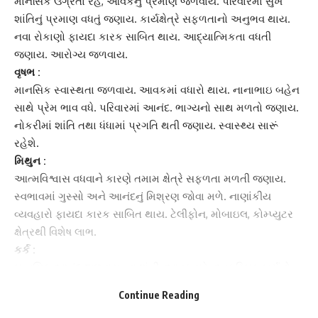
માનસિક ઉગ્રતા રહે,
આવકનું પ્રમાણ
જળવાય. પરિવારમાં સુખ
શાંતિનું પ્રમાણ વધતું જણાય. કાર્યક્ષેત્રે સફળતાનો અનુભવ થાય.
નવા રોકાણો ફાયદા કારક સાબિત થાય. આદ્યાત્મિકતા વધતી
જણાય. આરોગ્ય જળવાય.
વૃષભ :
માનસિક
સ્વાસ્થતા
જળવાય. આવકમાં વધારો થાય. નાનાભાઇ બહેન
સાથે પ્રેમ ભાવ વધે. પરિવારમાં આનંદ. ભાગ્યનો સાથ મળતો જણાય.
નોકરીમાં શાંતિ તથા ધંધામાં પ્રગતિ થતી જણાય. સ્વાસ્થ્ય સારૂં
રહેશે.
‌મિથુન :
આત્મવિશ્વાસ વધવાને કારણે તમામ ક્ષેત્રે સફળતા મળતી જણાય.
સ્વભાવમાં ગુસ્સો અને આનંદનું મિશ્રણ જોવા મળે. નાણાંકીય
વ્યવહારો ફાયદા કારક સાબિત થાય. ટેલીફોન, મોબાઇલ, કોમ્પ્યુટર
ક્ષેત્રથી વિશેષ લાભ.
કર્ક :
માનસિક આનંદ જળવાય. નાણાંની આવક ઘટે.
આકસ્મિક ખર્ચ
નો
સામનો કરવો પડે. કુટુંબમાં સ્નેહનું વાતાવરણ રહે. શેરબજારથી લાભ.
Continue Reading
રોકાણો દ્વારા ફાયદો થતો જણાય. ભાગ્યનો સાથ મળે. આરોગ્ય સારૂં