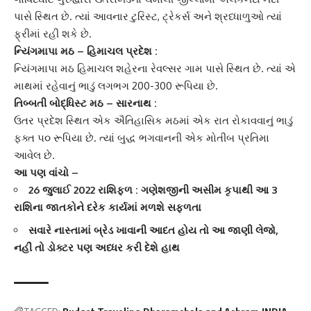
પાસે સ્થિત છે. ત્યાં આવનાર ટુરિસ્ટ, ટ્રેકર્સ અને શ્રધ્ધાળુઓ ત્યાં
ફ્રીમાં રહી શકે છે.
ન્યિંગમાપા મઠ – હિમાચલ પ્રદેશ :
ન્યિંગમાપા મઠ હિમાચલ શહેરના રેવલ્સર ગામ પાસે સ્થિત છે. ત્યાં એ
માથમાં રહેવાનું ભાડું લગભગ 200-300 રૂપિયા છે.
તિબ્બતી બોદ્ધિસ્ટ મઠ – સારનાથ :
ઉતર પ્રદેશ સ્થિત એક ઐતિહાસિક મઠમાં એક રાત રોકાવવાનું ભાડું
ફક્ત ૫૦ રૂપિયા છે. ત્યાં બુદ્ધ ભગવાનની એક મોતીબ પ્રતિમા
આવેલ છે.
આ પણ વાંચો –
26 જુલાઈ 2022 રાશિફળ : ગણેશજીની અસીમ કૃપાથી આ 3
રાશિના જાતકોને દરેક કાર્યમાં મળશે સફળતા
સવારે નાસ્તામાં બ્રેડ ખાવાની આદત હોય તો આ જાણી લેજો,
નહીં તો ડોક્ટર પણ અધ્ધર કરી દેશે હાથ