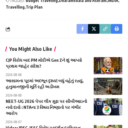
TAGGED:
Budget Traveling
Dharamshala and Ashram
INDIA
Travelling
Trip Plan
You Might Also Like
CJP વિરોધ બાદ PM મોદીએ Gen Zને શું આપ્યો
પ્રથમ જાહેર સંદેશ?
2026-08-08
આસામના પૂરમાં અદભૂત દૃશ્ય! બધું વહેતું રહ્યું,
હનુમાનજીની મૂર્તિ રહી અડીખમ
2026-08-08
NEET-UG 2026 પેપર લીક મુદ્દા પર સીબીઆઇનો
નવો દાવો : NTAના 3 વિષય નિષ્ણાતો પર ગંભીર
આરોપ
2026-08-07
Video: JPSC-JSSC વિરોધ પ્રદર્શન દરમિયાન