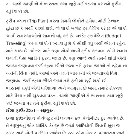
ચાલો જાણીએ કે ભારતના ક્યા ખૂણે કઈ જગ્યા પર તમે ફ્રીમાં
રહી શકો છો.
ટ્રીપ પ્લાન
(Trip Plan) કરતા સમયે લોકોને હંમેશા મોટી ટેન્શન
હોય છે કે ખર્ચો કેટલો થશે. જે લોકો બજેટ ટ્રાવેલિંગ કરે છે એ લોકો
આવી સમસ્યાઓનો સામનો વધુ કરે છે.
બજેટ ટ્રાવેલિંગ
(Budget
Traveling) કરતા લોકોને ખ્યાલ હશે કે સૌથી વધુ ખર્ચો એમને રહેવા
માટે થાય છે. એટલા માટે ઘણા લોકો લાંબી ટ્રીપ કરવામાં થોડો સમય
લગાવી પૈસા જોડીને ફરવા જાય છે. પણ આજે અમે તમને થોડી એવી
જગ્યા જણાવવા જઈ રહ્યા છીએ જ્યાં તમે ફરવા જાઓ તો રહેવા ના
ખર્ચની ચિંતા નથી. આજે અમે તમને ભારતની એ જગ્યાઓ વિશે
જણાવવા જઈ રહ્યા છીએ જ્યાં તમે ફ્રી માં રહી શકો છો.
ભારતમાં ઘણી એવી
ધર્મશાળા અને આશ્રમ
છે જ્યાં તમારે રોકવવા
માટે પૈસા નથી ચુકવવા પડતા. ચાલો જાણીએ કે ભારતના ક્યા ખૂણે
કઈ જગ્યા પર તમે ફ્રીમાં રહી શકો છો.
ઈશા ફાઉન્ડેશન –
સદ્દગુરુ
:
ઈશા ફાઉન્ડેશન કોયંબટુર થી લગભગ ૪૦ કિલોમીટર દુર આવેલ છે.
તે
સદ્દગુરુ
નું એક ધાર્મિક કેન્દ્ર છે જ્યાં આદિયોગી શિવની ખુબ જ
સુંદર અને મોટી પ્રતિમા આવેલ છે. ત્યાં યોગ સેન્ટર, પર્યાવરણ અને