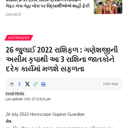
લેફ્ટ નેતા નેહા બોરા પર વિદ્યાર્થીઓએ શાહી ફેંકી
2026-08-07
ASTROLOGY
26 જુલાઈ 2022 રાશિફળ : ગણેશજીની
અસીમ કૃપાથી આ 3 રાશિના જાતકોને
દરેક કાર્યમાં મળશે સફળતા
3 Min Read
Social Media
Last updated: 2022-07-25 8:26 pm
26 July 2022 Horoscope Gujarat Guardian
મેષ :