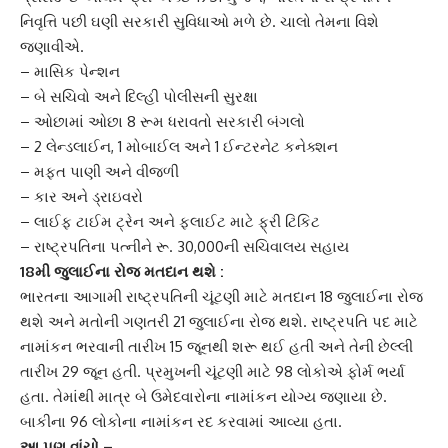
નિવૃત્તિ પછી ઘણી સરકારી સુવિધાઓ મળે છે. ચાલો તેમના વિશે
જણાવીએ.
– માસિક પેન્શન
– બે સચિવો અને દિલ્હી પોલીસની સુરક્ષા
– ઓછામાં ઓછા 8 રૂમ ધરાવતો સરકારી બંગલો
– 2 લેન્ડલાઈન, 1 મોબાઈલ અને 1 ઈન્ટરનેટ કનેક્શન
– મફત પાણી અને વીજળી
– કાર અને ડ્રાઇવરો
– લાઈફ ટાઈમ ટ્રેન અને ફ્લાઈટ માટે ફ્રી ટિકિટ
– રાષ્ટ્રપતિના પત્નીને રૂ. 30,000ની સચિવાલય સહાય
18મી જુલાઈના રોજ મતદાન થશે :
ભારતના આગામી રાષ્ટ્રપતિની ચૂંટણી માટે મતદાન 18 જુલાઈના રોજ
થશે અને મતોની ગણતરી 21 જુલાઈના રોજ થશે. રાષ્ટ્રપતિ પદ માટે
નામાંકન ભરવાની તારીખ 15 જૂનથી શરૂ થઈ હતી અને તેની છેલ્લી
તારીખ 29 જૂન હતી. પ્રમુખની ચૂંટણી માટે 98 લોકોએ ફોર્મ ભર્યા
હતા. તેમાંથી માત્ર બે ઉમેદવારોના નામાંકન યોગ્ય જણાયા છે.
બાકીના 96 લોકોના નામાંકન રદ કરવામાં આવ્યા હતા.
આ પણ વાંચો –