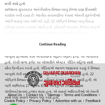
મચી ગયો હતો.
સાઉથના સુપરસ્ટાર અને નિર્માતા
વિજય બાબુ
છેલ્લા ઘણા દિવસથી
ચર્ચામાં બની રહ્યા છે. જાતીય સતામણીના કેસમાં એમની મુશ્કેલીઓ
ઓછી થવાનું નામ નથી લઈ રહી. 22 એપ્રિલે વિજય બાબુ વિરુદ્ધ
ફરિયાદ દાખલ કરવામાં આવી હતી. ફરિયાદી અનુસાર,
વિજય બાબુ
એ
તેને ફિલ્મમાં કામ અપાવવાના બદલામાં તેની સાથે ઘણી વખત
શારીરિક સંબંધો બાંધ્યા હતા.
Continue Reading
આ ગંભીર આરોપ
કોઝિકોડ
જિલ્લાની રહેવાસી પીડીતાએ કેસ દાખલ
કરાવતા પોલીસને પોતાની આપવીતી જણાવતા કહ્યું કે એક્ટર વિજય
બાબૂએ ફિલ્મોમાં કામ અપાવવાના બહાને તેણીને ફ્લેટ પર બોલાવતો
હતો. કોચી વાળા ફ્લેટ પર બોલાવીને એક્ટર પીડિત મહિલા સાથે
યૌન ઉત્પીડન
કરતો હતો. પીડિતાએ આગળ જણાવતા કહ્યું કે વિજય
બાબૂએ તેની સાથે એક વાર નહિં પરંતુ ઘણીવાર રેપ કર્યો હતો. 22
એપ્રિલે વિજય બાબુ વિરુદ્ધ ફરિયાદ દાખલ કરવામાં આવી હતી. એ
પછી અભિનેતા 27 જૂનના દિવસે એર્નાકુલમ ટાઉન સાઉથ
પોલીસસ્ટેશનમાં હજાર થયા હતા. એ સમયે અધિકારીઓ એ તેમની
About Us
Contact Us
Sitemap
Terms and Conditions
સાથે ઘણા સવાલ જવાબ પણ કર્યા હતા.
Cookie Policy
Privacy Policy
Advertise with us
Feedback
Kerala | Actor-producer Vijay Babu appeared before