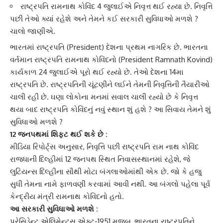
રાષ્ટ્રપતિ રામનાથ કોવિંદ 4 જુલાઈએ નિવૃત્ત થઈ રહ્યા છે. નિવૃત્તિ
પછી તેઓ ક્યાં રહેશે અને તેમને કઈ સરકારી સુવિધાઓ મળશે ?
ચાલો જાણીએ.
ભારતમાં રાષ્ટ્રપતિ (President) દેશના પ્રથમ નાગરિક છે. ભારતના
વર્તમાન રાષ્ટ્રપતિ રામનાથ કોવિંદનો (President Ramnath Kovind)
કાર્યકાળ 24 જુલાઈએ પૂરો થઈ રહ્યો છે. તેઓ દેશના 14મા
રાષ્ટ્રપતિ છે. રાષ્ટ્રપતિની ચૂંટણીને લઈને તેમની નિવૃત્તિની તૈયારીઓ
ચાલી રહી છે. ઘણા લોકોના મનમાં સવાલ ચાલી રહ્યો છે કે નિવૃત્ત
થયા બાદ રાષ્ટ્રપતિ કોવિંદનું નવું સ્થાન શું હશે ? આ સિવાય તેમને શું
સુવિધાઓ મળશે ?
12 જનપથમાં શિફ્ટ થઈ શકે છે :
મીડિયા રિપોર્ટ્સ અનુસાર, નિવૃત્તિ પછી રાષ્ટ્રપતિ રામ નાથ કોવિંદ
રાજધાની દિલ્હીમાં 12 જનપથ સ્થિત નિવાસસ્થાનમાં રહેશે, જે
લુટિયન્સ દિલ્હીના સૌથી મોટા બંગલાઓમાંથી એક છે. જો કે હજુ
સુધી તેમના નામે ફાળવણી કરવામાં આવી નથી. આ બંગલો પહેલા પૂર્વ
કેન્દ્રીય મંત્રી રામનાથ કોવિંદનો હતો.
આ સરકારી સુવિધાઓ મળશે :
પ્રેસિડેન્ટ એલિમેન્ટ્સ એક્ટ-1951 મુજબ, ભારતના રાષ્ટ્રપતિને