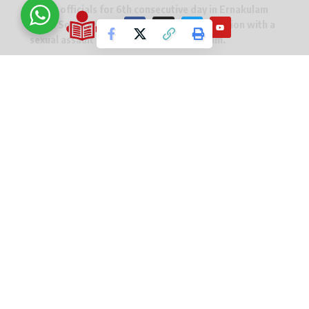
probe officials for 6th consecutive day in Ernakulam
Town South PS for interrogation in connection with a
sexual assault case registered against him.
He is appearing before probe officials as per the
direction of the Kerala HC.
pic.twitter.com/eIKd4IfO4q
— ANI (@ANI)
July 2, 2022
કેસ દાખલ થતાં જ બાબુ ઘણા દિવસ સુધી ગાયબ રહ્યા હતા. એ પછી
કોચિ પોલીસ એમની સામે લુકઆઉટ સર્કુલર બહાર પાડ્યું હતું. જો કે
પોલીસને આશંકા હતી કે તેઓ દેશ છોડની ચાલ્યા ગયા છે. એ પછી
એમની સામે
રેડ કોર્નર નોટિસ
પણ જાહેર કરવામાં આવ્યું હતું.
ત્યારબાદ કેરળના ઉચ્ચ ન્યાયાલયે એમને અગ્નિમ જામીન આપી
હતી છતાં પણ એમને હાલ અધિકારીઓ સામે પેશ થવું પડે છે. જો કે
આ બધા વચ્ચે વિજય બાબુએ એક ફેસબુક લાઈવ કર્યું હતું અને તેની
સામે લાગેલ દરેક આરોપોને ખોટ ગણાવ્યા હતા અને ખુદને નિર્દોષ
સાબિત કર્યા હતા.
આજે કેરળ હાઈકોર્ટના નિર્દેશ મુજબ અભિનેતા-નિર્માતા વિજય બાબુ
તેમની સામે નોંધાયેલા જાતીય શોષણના કેસના સંબંધમાં પૂછપરછ