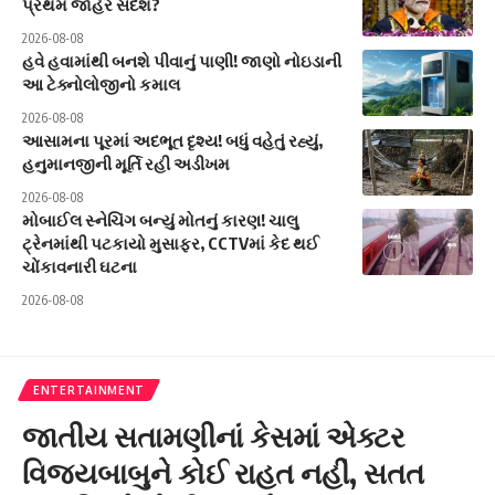
પ્રથમ જાહેર સંદેશ?
2026-08-08
હવે હવામાંથી બનશે પીવાનું પાણી! જાણો નોઇડાની
આ ટેક્નોલોજીનો કમાલ
2026-08-08
આસામના પૂરમાં અદભૂત દૃશ્ય! બધું વહેતું રહ્યું,
હનુમાનજીની મૂર્તિ રહી અડીખમ
2026-08-08
મોબાઈલ સ્નેચિંગ બન્યું મોતનું કારણ! ચાલુ
ટ્રેનમાંથી પટકાયો મુસાફર, CCTVમાં કેદ થઈ
ચોંકાવનારી ઘટના
2026-08-08
ENTERTAINMENT
જાતીય સતામણીનાં કેસમાં એક્ટર
વિજયબાબુને કોઈ રાહત નહીં, સતત