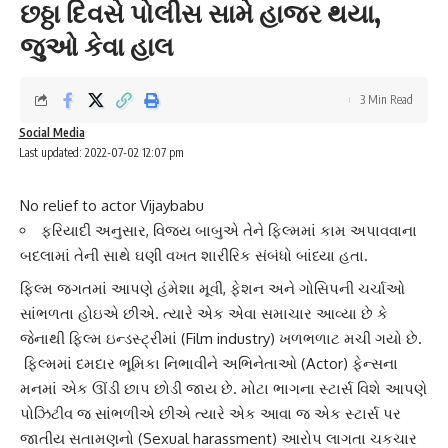
છઠ્ઠા દિવસે પોલીસ સામે હાજર થયા,
જુઓ કેવા હાલ
3 Min Read
Social Media
Last updated: 2022-07-02 12:07 pm
No relief to actor Vijaybabu
ફરિયાદી અનુસાર, વિજય બાબુએ તેને ફિલ્મમાં કામ અપાવવાના
બદલામાં તેની સાથે ઘણી વખત શારીરિક સંબંધો બાંધ્યા હતા.
ફિલ્મ જગતમાં આપણે હંમેશા મૂવી, ફેશન અને ગોસિપની ચર્ચાઓ
સાંભળતા હોઇએ છીએ. ત્યારે એક એવા સમાચાર આવ્યા છે કે
જેનાથી ફિલ્મ ઇન્ડસ્ટ્રીમાં (Film industry) ખળભળાટ મચી ગયો છે.
ફિલ્મમાં દમદાર ભૂમિકા નિભાવીને
અભિનેતા
ઓ (Actor) ફેન્સના
મનમાં એક ઊંડી છાપ છોડી જાય છે. મોટા ભાગના સ્ટાર્સ વિશે આપણે
પોઝિટીવ જ સાંભળીએ છીએ ત્યારે એક આવા જ એક સ્ટાર્સ પર
જાતીય સતામણ
નો (Sexual harassment) આરોપ લાગતા ચકચાર