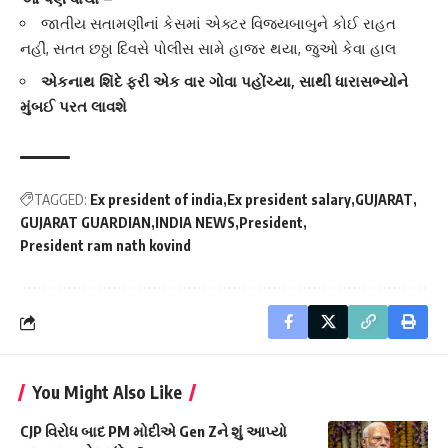
જાતીય સતામણીનાં કેસમાં એક્ટર વિજયબાબુને કોઈ રાહત
નહીં, સતત છઠ્ઠા દિવસે પોલીસ સામે હાજર થયા, જુઓ કેવા હાલ
એકનાથ શિંદે ફરી એક વાર ગોવા પહોંચ્યા, સાથી ધારાસભ્યોને
મુંબઈ પરત લાવશે
TAGGED:
Ex president of india
Ex president salary
GUJARAT
GUJARAT GUARDIAN
INDIA NEWS
President
President ram nath kovind
You Might Also Like
CJP વિરોધ બાદ PM મોદીએ Gen Zને શું આપ્યો