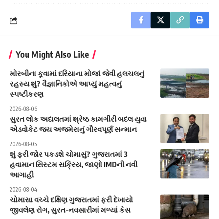
You Might Also Like
મોરબીના કૂવામાં દરિયાના મોજાં જેવી હલચલનું
રહસ્ય શું? વૈજ્ઞાનિકોએ આપ્યું મહત્વનું
સ્પષ્ટીકરણ
2026-08-06
સુરત લોક અદાલતમાં શ્રેષ્ઠ કામગીરી બદલ યુવા
એડવોકેટ જય અજમેરાનું ગૌરવપૂર્ણ સન્માન
2026-08-05
શું ફરી જોર પકડશે ચોમાસું? ગુજરાતમાં 3
હવામાન સિસ્ટમ સક્રિય, જાણો IMDની નવી
આગાહી
2026-08-04
ચોમાસા વચ્ચે દક્ષિણ ગુજરાતમાં ફરી દેખાયો
જીવલેણ રોગ, સુરત-નવસારીમાં મળ્યાં કેસ