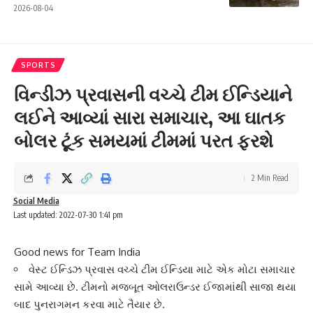
2026-08-04
SPORTS
વિન્ડીઝ પ્રવાસની વચ્ચે ટીમ ઈન્ડિયાને
લઈને આવ્યાં સારા સમાચાર, આ ઘાતક
બોલર ટૂંક સમયમાં ટીમમાં પરત ફરશે
2 Min Read
Social Media
Last updated: 2022-07-30 1:41 pm
Good news for Team India
વેસ્ટ ઈન્ડિઝ પ્રવાસ વચ્ચે ટીમ ઈન્ડિયા માટે એક મોટા સમાચાર
સામે આવ્યા છે. ટીમનો મજબૂત ઓલરાઉન્ડર ઈજામાંથી સાજા થયા
બાદ પુનરાગમન કરવા માટે તૈયાર છે.