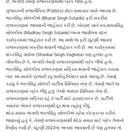
છે. અગાઉ તેમણે રાજકારણમાંથી બ્રેક લીધો હતો.
ગુજરાતની
રાજનીતિ
ના (Politics) મોટા સમાચાર સામે આવ્યા છે.
ભરતસિંહ સોલંકી
એ (Bharat Singh Solanki) ફરી સક્રીય
રાજકારણમાં આવવાની જાહેરાત કરી છે.
બોરસદ
ખાતે સ્વ.માધવસિંહ
સોલંકીના (Madhav Singh Solanki) જન્મ જયંતિના વંદન
કાર્યક્રમમાં જાહેરાત કરી છે. આ સાથે જ ફરી ચૂંટણી આવતાં
રાજકારણમાં સક્રીય થવાની જાહેરાત કરી છે. આ કાર્યક્રમમાં
શંકરસિંહ વાઘેલા (Shankar Singh Vaghela) પણ હાજર હતા.
નોંધનીય છે કે, અગાઉ તેમણે રાજકારણમાંથી બ્રેક લીધો હતો.
ભરતસિંહ સોલંકી
ના રાજકરણમાં સક્રિય થવાની જાહેરાત કરાયા
બાદ આ મામલે પ્રભારી
રઘુ શર્મા
નું નિવેદન સામે આવ્યું છે. તેમણે
કહ્યું કે ભરતસિંહ સોલંકી પાર્ટીના સિનિયર નેતા છે. તેમણે જાતે જ
રાજકારણમાં બ્રેક લીધું હતું. તેઓ અમારા સિનિયર નેતા છે.
રાજકારણમાં સક્રિય રહે તે પાર્ટી માટે ફાયદાકારક છે. પાર્ટીએ
ક્યારેય એમને રાજકારણથી દૂર થવા નહોતું કીધું.
થોડા સમય અગાઉ
ભરતસિંહ સોલંકી
એ પ્રેસ કોન્ફરન્સ કરીને
જણાવ્યું હતું કે, તેમણે રાજકારણમાંથી થોડા સમય માટે બ્રેક લેવાનો
નિર્ણય કર્યો છે. ચૂંટણી 2022ના અંતમાં આવવાની છે પણ હાલમાં તો