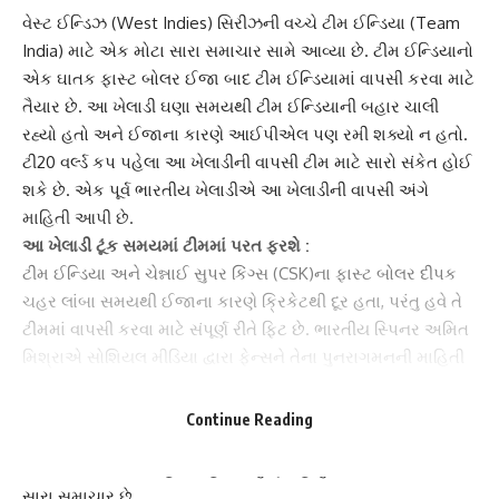
વેસ્ટ ઈન્ડિઝ
(West Indies) સિરીઝની વચ્ચે
ટીમ ઈન્ડિયા
(Team
India) માટે એક મોટા સારા સમાચાર સામે આવ્યા છે. ટીમ ઈન્ડિયાનો
એક ઘાતક ફાસ્ટ બોલર ઈજા બાદ ટીમ ઈન્ડિયામાં વાપસી કરવા માટે
તૈયાર છે. આ ખેલાડી ઘણા સમયથી ટીમ ઈન્ડિયાની બહાર ચાલી
રહ્યો હતો અને ઈજાના કારણે આઈપીએલ પણ રમી શક્યો ન હતો.
ટી20 વર્લ્ડ કપ
પહેલા આ ખેલાડીની વાપસી ટીમ માટે સારો સંકેત હોઈ
શકે છે. એક પૂર્વ ભારતીય ખેલાડીએ આ ખેલાડીની વાપસી અંગે
માહિતી આપી છે.
આ ખેલાડી ટૂંક સમયમાં ટીમમાં પરત ફરશે :
ટીમ ઈન્ડિયા અને
ચેન્નાઈ સુપર કિંગ્સ
(CSK)ના ફાસ્ટ બોલર દીપક
ચહર લાંબા સમયથી ઈજાના કારણે ક્રિકેટથી દૂર હતા, પરંતુ હવે તે
ટીમમાં વાપસી કરવા માટે સંપૂર્ણ રીતે ફિટ છે. ભારતીય સ્પિનર ​​અમિત
મિશ્રાએ સોશિયલ મીડિયા દ્વારા ફેન્સને તેના પુનરાગમનની માહિતી
આપી છે.
દીપક ચહર
સાથેનો ફોટો શેર કરતા અમિત મિશ્રાએ લખ્યું,
‘ચેન્નાઈ સુપર કિંગ્સના ચાહકો માટે સારા સમાચાર. દીપક ખૂબ જ
Continue Reading
જલ્દી ફિટ છે અને ટીમ ઈન્ડિયા અને CSK માટે રમવા માટે તૈયાર છે.’
T20 વર્લ્ડ કપના 3 મહિના પહેલા તેનું ફિટ હોવું ટીમ ઈન્ડિયા માટે
સારા સમાચાર છે.