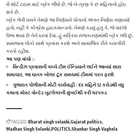
મેં શોર્ટ ટાઇમ માટે બ્રેક લીધો છે. જે બે-ત્રણ કે છ મહિનાનો હોઇ
શકે છે.
બ્રેક લેતી વખતે તેમણે આ નિર્ણયને પોતાનો અંગત નિર્ણય ગણાવ્યો
હતો, નહીં કે
કોંગ્રેસ હાઇકમાન્ડ
નો. તેમણે કહ્યું હતું કે, જે વાદલો
ઉભા થયા છે તેને ઠરવા દેવા. હું સક્રિય રાજકારણમાંથી બ્રેક લઉં છું.
સમાજના લોકો સાથે પ્રવાસ કરશે અને સામાજિક રીતે કામગીરી
કરતો રહીશ.
આ પણ વાંચો :-
વિન્ડીઝ પ્રવાસની વચ્ચે ટીમ ઈન્ડિયાને લઈને આવ્યાં સારા
સમાચાર, આ ઘાતક બોલર ટૂંક સમયમાં ટીમમાં પરત ફરશે
ગુજરાત પોલીસની મોટી કાર્યવાહી : દર મહિને 12 કરોડથી વધુ
કમાતા મોસ્ટ વોન્ટેડ બુટલેગરની મુંબઈથી કરી ધરપકડ
TAGGED:
Bharat singh solanki
Gujarat politics
Madhav Singh Solanki
POLITICS
Shankar Singh Vaghela