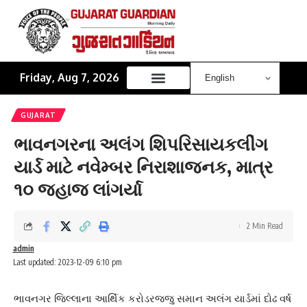
Friday, Aug 7, 2026
GUJARAT
ભાવનગરના અલંગ શિપરિસાયકલીંગ
યાર્ડ માટે નવેમ્બર નિરાશાજનક, માત્ર
૧૦ જહાજ લાંગર્યા
2 Min Read
admin
Last updated: 2023-12-09 6:10 pm
ભાવનગર જિલ્લાના આર્થિક કરોડરજ્જુ સમાન અલંગ યાર્ડમાં દોઢ વર્ષ