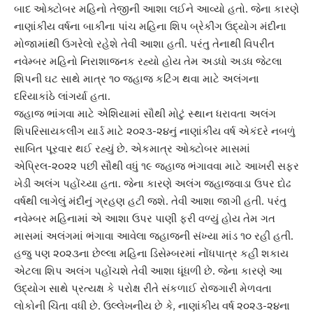
બાદ ઓક્ટોબર મહિનો તેજીની આશા લઈને આવ્યો હતો. જેના કારણે
નાણાંકીય વર્ષના બાકીના પાંચ મહિના શિપ
બ્રેકીંગ ઉદ્યોગ મંદીના
મોજામાંથી ઉગરેલો રહેશે તેવી આશા હતી. પરંતુ તેનાથી વિપરીત
નવેમ્બર મહિનો નિરાશાજનક રહ્યો હોય તેમ અડધો અડધ જેટલા
શિપની ઘટ સાથે માત્ર
૧૦ જહાજ કટિંગ
થવા માટે અલંગના
દરિયાકાંઠે લાંગર્યા હતા.
જહાજ ભાંગવા માટે એશિયામાં સૌથી મોટું સ્થાન ધરાવતા અલંગ
શિપરિસાયકલીંગ યાર્ડ માટે ૨૦૨૩-૨૪નું નાણાંકીય વર્ષ એકંદરે નબળું
સાબિત પૂરવાર થઈ રહ્યું છે. એકમાત્ર ઓક્ટોબર માસમાં
એપ્રિલ-૨૦૨૨ પછી સૌથી વધું ૧૯ જહાજ ભંગાવવા માટે આખરી સફર
ખેડી અલંગ પહોંચ્યા હતા. જેના કારણે
અલંગ જહાજવાડા
ઉપર દોઢ
વર્ષથી લાગેલું મંદીનું ગ્રહણ હટી જશે. તેવી આશા જાગી હતી. પરંતુ
નવેમ્બર મહિનામાં એ આશા ઉપર પાણી ફરી વળ્યું હોય તેમ ગત
માસમાં
અલંગમાં ભંગાવા
આવેલા જહાજની સંખ્યા માંડ ૧૦ રહી હતી.
હજુ પણ ૨૦૨૩ના છેલ્લા મહિના ડિસેમ્બરમાં નોંધપાત્ર કહીં શકાય
એટલા શિપ અલંગ પહોંચશે તેવી આશા ધૂંધળી છે. જેના કારણે આ
ઉદ્યોગ સાથે પ્રત્યક્ષ કે પરોક્ષ રીતે સંકળાઈ રોજગારી મેળવતા
લોકોની ચિંતા વધી છે. ઉલ્લેખનીય છે કે, નાણાંકીય વર્ષ ૨૦૨૩-૨૪ના