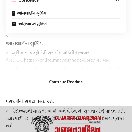
ઓનલાઈન બુકિંગ
ઑફલાઇન બુકિંગ
ઓનલાઈન બુકિંગ
શ્રી માતા વૈષ્ણો દેવી શ્રાઈન બોર્ડની સત્તાવાર
વેબસાઈટ
https://online.maavaishnodevi.org/
પર જવુ
હેલિકોપ્ટર સર્વિસ’ ઓપ્શનને સિલેક્ટ કરો અને જો તમારી પાસે
પહેલેથી જ એકાઉન્ટ હોય તો લોગિન અથવા રજીસ્ટ્રેશનની
Continue Reading
પ્રક્રિયા કરીને આગળ વધો.
તમારી ઇચ્છિત મુસાફરીની તારીખ, માર્ગ મુસાફરોની સંખ્યા અને
પસંદગીનો સમય પસંદ કરો.
પેસેન્જરની માહિતી આપો અને પેમેન્ટની
સુચનાઓનું પાલન
કરો.
ત્યારપછી તમને તમારી ઈ-ટિકિટ સાથે એક કન્ફર્મેશન ઈમેલ પ્રાપ્ત
થશે.