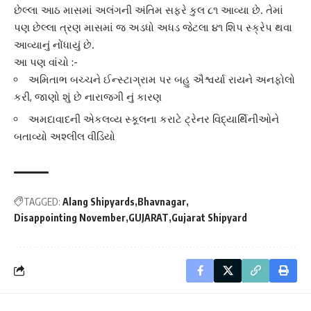
છેલ્લા આઠ માસમાં અલંગની અંતિમ સફરે કુલ ૮૧ આવ્યા છે. તેમાં
પણ છેલ્લા ત્રણ માસમાં જ અડધો અધડ જેટલા ૪૧ શિપ સ્ક્રેપ થવા
આવ્યાનું નોંધાયું છે.
આ પણ વાંચો :-
અમિતાભ બચ્ચને ઈન્સ્ટાગ્રામ પર બહુ ઐશ્વર્યા રાયને અનફોલો
કરી, જાણો શું છે નારાજગી નું કારણ
અમદાવાદની એકલવ્ય સ્કૂલના કરાટે ટ્રેનર વિદ્યાર્થિનીઓને
બતાવ્યો અશ્લીલ વીડિયો
TAGGED:
Alang Shipyards
Bhavnagar
Disappointing November
GUJARAT
Gujarat Shipyard