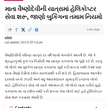
માતા વૈષ્ણોદેવીની યાત્રામાં હેલિકોપ્ટર
સેવા શરૂ, જાણો બુકિંગના તમામ નિયમો
2 Min Read
admin
Last updated: 2023-12-09 5:45 pm
વૈષ્ણોદેવીની પવિત્ર યાત્રા દર વર્ષે લાખો ભક્તોને આકર્ષે છે. જો કે
શ્રદ્ધાળુઓ કુલ ૧૩ કિમીની આ યાત્રા પગપાળા જ પૂર્ણ કરે છે, પરંતુ
જે લોકો આ મુશ્કેલ યાત્રા પગપાળા પૂર્ણ કરી શકતા નથી તેઓ પણ
માતા વૈષ્ણો દેવી
ના દર્શન સરળતાથી કરી શકે છે. હિમાલયના આકર્ષક
દ્રશ્યો વચ્ચે ઝડપી અને વધુ આરામદાયક મુસાફરી ઇચ્છતા લોકો
માટે, હેલિકોપ્ટર સેવા એ સારો ઓપ્શન છે. જે લોકો ખાસ કરીને વૃદ્વો
પગપાળા મા ના દર્શન નથી કરી શકતા તેવા લોકો માટે હવે હેલિકોપ્ટર
સેવા શરૂ કરવામાં આવી છે.
Contents