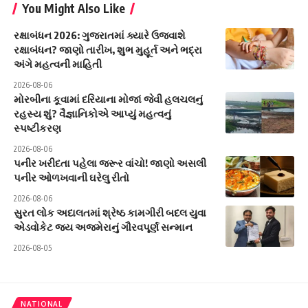
You Might Also Like
રક્ષાબંધન 2026: ગુજરાતમાં ક્યારે ઉજવાશે
રક્ષાબંધન? જાણો તારીખ, શુભ મુહૂર્ત અને ભદ્રા
અંગે મહત્વની માહિતી
2026-08-06
મોરબીના કૂવામાં દરિયાના મોજાં જેવી હલચલનું
રહસ્ય શું? વૈજ્ઞાનિકોએ આપ્યું મહત્વનું
સ્પષ્ટીકરણ
2026-08-06
પનીર ખરીદતા પહેલા જરૂર વાંચો! જાણો અસલી
પનીર ઓળખવાની ઘરેલુ રીતો
2026-08-06
સુરત લોક અદાલતમાં શ્રેષ્ઠ કામગીરી બદલ યુવા
એડવોકેટ જય અજમેરાનું ગૌરવપૂર્ણ સન્માન
2026-08-05
NATIONAL