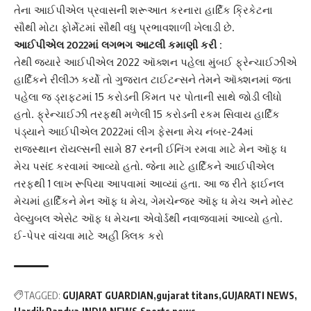
તેના આઈપીએલ પ્રવાસની શરૂઆત કરનારા હાર્દિક ક્રિકેટના
સૌથી મોટા ફોર્મેટમાં સૌથી વધુ પ્રભાવશાળી ખેલાડી છે.
આઈપીએલ 2022માં લગભગ આટલી કમાણી કરી :
તેથી જ્યારે આઈપીએલ 2022 ઑક્શન પહેલા મુંબઈ ફ્રેન્ચાઈઝીએ
હાર્દિકને રીલીઝ કર્યો તો ગુજરાત ટાઈટન્સને તેમને ઑક્શનમાં જતા
પહેલા જ ડ્રાફ્ટમાં 15 કરોડની કિંમત પર પોતાની સાથે જોડી લીધો
હતો. ફ્રેન્ચાઈઝી તરફથી મળેલી 15 કરોડની રકમ સિવાય હાર્દિક
પંડ્યાને આઈપીએલ 2022માં લીગ ફેસના મેચ નંબર-24માં
રાજસ્થાન રૉયલ્સની સામે 87 રનની ઈનિંગ રમવા માટે મેન ઑફ ધ
મેચ પસંદ કરવામાં આવ્યો હતો. જેના માટે હાર્દિકને આઈપીએલ
તરફથી 1 લાખ રૂપિયા આપવામાં આવ્યાં હતા. આ જ રીતે ફાઈનલ
મેચમાં હાર્દિકને મેન ઑફ ધ મેચ, ગેમચેન્જર ઑફ ધ મેચ અને મોસ્ટ
વેલ્યુબલ એસેટ ઑફ ધ મેચના એવોર્ડથી નવાજવામાં આવ્યો હતો.
ઈ-પેપર વાંચવા માટે અહીં ક્લિક કરો
TAGGED:
GUJARAT GUARDIAN
gujarat titans
GUJARATI NEWS