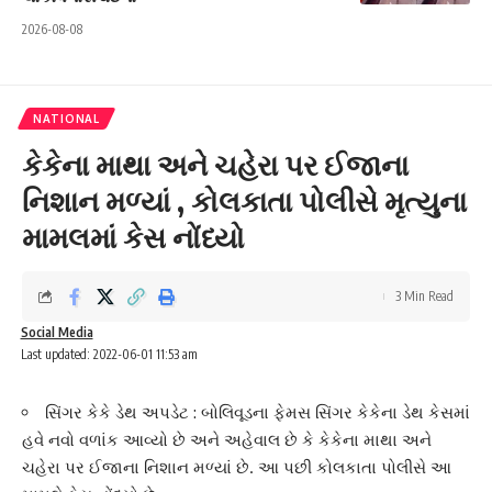
2026-08-08
NATIONAL
કેકેના માથા અને ચહેરા પર ઈજાના
નિશાન મળ્યાં , કોલકાતા પોલીસે મૃત્યુના
મામલમાં કેસ નોંધ્યો
3 Min Read
Social Media
Last updated: 2022-06-01 11:53 am
સિંગર કેકે ડેથ અપડેટ : બોલિવૂડના ફેમસ સિંગર કેકેના ડેથ કેસમાં
હવે નવો વળાંક આવ્યો છે અને અહેવાલ છે કે કેકેના માથા અને
ચહેરા પર ઈજાના નિશાન મળ્યાં છે. આ પછી કોલકાતા પોલીસે આ