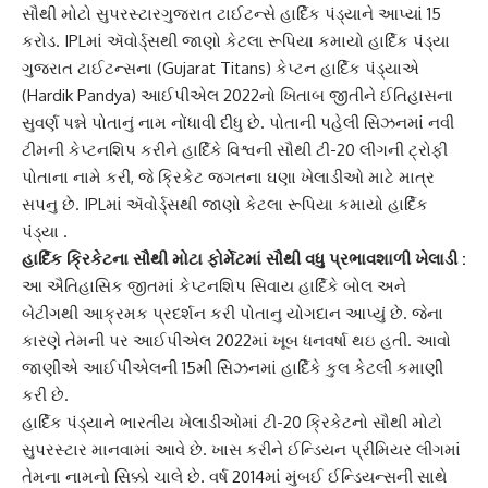
સૌથી મોટો સુપરસ્ટારગુજરાત ટાઈટન્સે હાર્દિક પંડ્યાને આપ્યાં 15
કરોડ. IPLમાં ઍવોર્ડ્સથી જાણો કેટલા રૂપિયા કમાયો હાર્દિક પંડ્યા
ગુજરાત ટાઈટન્સ
ના (Gujarat Titans) કેપ્ટન હાર્દિક પંડ્યાએ
(Hardik Pandya) આઈપીએલ 2022નો ખિતાબ જીતીને ઈતિહાસના
સુવર્ણ પન્ને પોતાનું નામ નોંધાવી દીધુ છે. પોતાની પહેલી સિઝનમાં નવી
ટીમની કેપ્ટનશિપ કરીને હાર્દિકે વિશ્વની સૌથી ટી-20 લીગની ટ્રોફી
પોતાના નામે કરી, જે ક્રિકેટ જગતના ઘણા ખેલાડીઓ માટે માત્ર
સપનુ છે. IPLમાં ઍવોર્ડ્સથી જાણો કેટલા રૂપિયા કમાયો હાર્દિક
પંડ્યા .
હાર્દિક ક્રિકેટના સૌથી મોટા ફોર્મેટમાં સૌથી વધુ પ્રભાવશાળી ખેલાડી :
આ ઐતિહાસિક જીતમાં કેપ્ટનશિપ સિવાય હાર્દિકે બોલ અને
બેટીંગથી આક્રમક પ્રદર્શન કરી પોતાનુ યોગદાન આપ્યું છે. જેના
કારણે તેમની પર આઈપીએલ 2022માં ખૂબ ધનવર્ષા થઇ હતી. આવો
જાણીએ આઈપીએલની 15મી સિઝનમાં હાર્દિકે કુલ કેટલી કમાણી
કરી છે.
હાર્દિક પંડ્યાને ભારતીય ખેલાડીઓમાં ટી-20 ક્રિકેટનો સૌથી મોટો
સુપરસ્ટાર માનવામાં આવે છે. ખાસ કરીને ઈન્ડિયન પ્રીમિયર લીગમાં
તેમના નામનો સિક્કો ચાલે છે. વર્ષ 2014માં મુંબઈ ઈન્ડિયન્સની સાથે