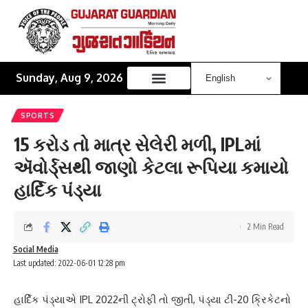
Sunday, Aug 9, 2026
SPORTS
15 કરોડ તો માત્ર સેલેરી મળી, IPLમાં
ઍવોર્ડ્સથી જાણો કેટલા રૂપિયા કમાયો
હાર્દિક પંડ્યા
2 Min Read
Social Media
Last updated: 2022-06-01 12:28 pm
હાર્દિક પંડ્યાએ IPL 2022ની ટ્રોફી તો જીતી, પંડ્યા ટી-20 ક્રિકેટનો