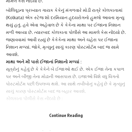
મામલે કેસ નોંધ્યો છે.
બોલિવૂડના પ્રખ્યાત
ગાયક કેકે
નું મંગળવારે મોડી રાત્રે કોલકાતામાં
(Kolkata) એક સ્ટેજ શો દરમિયાન હૃદયરોગનો હુમલો આવતા મૃત્યુ
થયું હતું. હવે એવા અહેવાલ છે કે કેકેના માથા પર ઈજાના નિશાન
મળી આવ્યા છે. ત્યારબાદ કોલકાતા પોલીસે આ મામલે કેસ નોંધ્યો છે.
જણાવવામાં આવી રહ્યું છે કેકેકેના માથા અને ચહેરા પર ઈજાના
નિશાન મળ્યાં. જોકે, મૃત્યુનું સાચું કારણ પોસ્ટમોર્ટમ બાદ જ સામે
આવશે.
માથા અને મોં પાસે ઈજાનાં નિશાનો મળ્યાં :
સૂત્રોનું કહેવું છે કે કેકેને બે ઈજાઓ થઈ છે. એક ઈજા તેના કપાળ
પર અને બીજી તેના મોઢાની આસપાસ છે. ઇજાઓ વિશે વધુ વિગતો
પોસ્ટમોર્ટમ પછી ઉપલબ્ધ થશે. આ સાથે તબીબોનું કહેવું છે કે મૃત્યુનું
સાચું કારણ પોસ્ટમોર્ટમ બાદ જ બહાર આવશે.
કોલકાતા પોલીસે કેસ નોંધ્યો છે :
ગાયક કેકેના મૃત્યુ બાદ કોલકાતાના ન્યુ માર્કેટ પોલીસ સ્ટેશનમાં
અકુદરતી મૃત્યુનો કેસ નોંધવામાં આવ્યો છે. પોલીસ એ પણ તપાસ
Continue Reading
કરી રહી છે કે શું ઓડિટોરિયમમાં લોકોની સંખ્યા મર્યાદા ઓળંગી ગઈ
હતી. એસી કામ કરતું હતું કે નહીં. આ ઉપરાંત, પોલીસ આવી