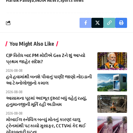
Hardik Pandya
INDIA NEWS
Sports news
You Might Also Like
CJP વિરોધ બાદ PM મોદીએ Gen Zને શું આપ્યો
પ્રથમ જાહેર સંદેશ?
2026-08-08
હવે હવામાંથી બનશે પીવાનું પાણી! જાણો નોઇડાની
આ ટેક્નોલોજીનો કમાલ
2026-08-08
આસામના પૂરમાં અદભૂત દૃશ્ય! બધું વહેતું રહ્યું,
હનુમાનજીની મૂર્તિ રહી અડીખમ
2026-08-08
મોબાઈલ સ્નેચિંગ બન્યું મોતનું કારણ! ચાલુ
ટ્રેનમાંથી પટકાયો મુસાફર, CCTVમાં કેદ થઈ
ચોંકાવનારી ઘટના