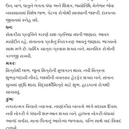
ઉન, વાળ, ધાતુને લગતા ધંધા અને શિક્ષક, ‌જ્યોતિષિ, મેનેજર જેવા
વ્યવસાયમાં વિશેષ લાભ. પેટના રોગોથી સાવધાની જરૂરી. દામ્પત્ય
જીવનમાં સ્નેહ વધે.
ધનઃ
સેવાકીય પ્રવૃત્તિને કારણે યશ-પ્રતિષ્ઠા વધતી જણાય. આવક
મર્યાદીત રહે. સંતાનના પ્રશ્નોનું નિરાકરણ આવતું જણાય. ભાગ્યનો
સાથ મળે છે. ધાર્મિક યાત્રા-પ્રવાસ શક્ય બને. માનસિક રોગોની
કાળજી રાખવી.
મકરઃ
મિત્રોથી લાભ. જુના મિત્રોની મુલાકાત થાય. નવી મિત્રતા
શુભફળદાયી નીવડે. લક્ષ્મીની વખતસર હેરફેર શક્ય બને. સંતાન
સુખમાં વૃદ્ધિ થાય. વિદ્યાર્થીમિત્રો માટે શુભ. હાડકાનાં રોગથી
સાચવવું.
કુંભઃ
નકારાત્મક વિચારો ત્યાગવા. નાણાંકીય બાબતો અંગે મધ્યમ દિવસ.
નવી નોકરી કે ધંધાની શરૂઆત શક્ય બને. હાલના નોકરી-ધંધામાં
આનંદ વર્તાય. માતા-પિતાનું આરોગ્ય જળવાય. પત્નિ સાથે વાદ‌-વિવાદ
ટાળવો.