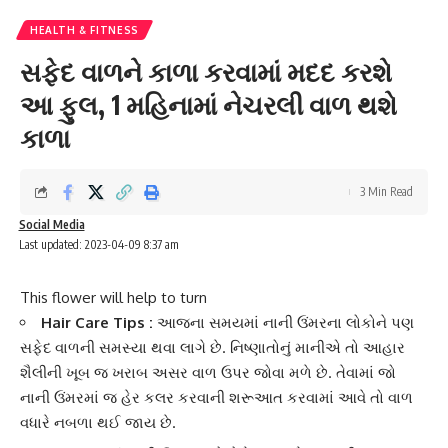
HEALTH & FITNESS
સફેદ વાળને કાળા કરવામાં મદદ કરશે
આ ફુલ, 1 મહિનામાં નેચરલી વાળ થશે
કાળા
3 Min Read
Social Media
Last updated: 2023-04-09 8:37 am
This flower will help to turn
Hair Care Tips :
આજના સમયમાં નાની ઉંમરના લોકોને પણ
સફેદ વાળની સમસ્યા થવા લાગે છે. નિષ્ણાતોનું માનીએ તો આહાર
શૈલીની ખૂબ જ ખરાબ અસર વાળ ઉપર જોવા મળે છે. તેવામાં જો
નાની ઉંમરમાં જ હેર કલર કરવાની શરૂઆત કરવામાં આવે તો વાળ
વધારે નબળા થઈ જાય છે.