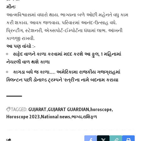
મીનઃ
આત્મવિશ્વાસમાં વધારો થાય. ભાગ્યના બળે ઓછી મહેનતે વધુ કામ
કરી શકાય. આવક જળવાય. પરિવારમાં આનંદ-ઉત્સાહ વધે.
પ્રિન્ટીંગ, સ્ટેશનરી, એક્સપોર્ટ-ઈમ્પોર્ટના ધંધામાં લાભ. આંખની
કાળજી રાખવી.
આ પણ વાંચો :-
સફેદ વાળને કાળા કરવામાં મદદ કરશે આ ફુલ, 1 મહિનામાં
નેચરલી વાળ થશે કાળા
કાગડા બધે જ કાળા…. અમેરિકામા રાજકીય ગજગ્રાહમાં
ક્લિન્ટન પછી ડોનાલ્ડ ટ્રમ્પને ‘સ્ત્રી’ના નામે બદનામ કરાયા
TAGGED:
GUJARAT
GUJARAT GUARDIAN
horoscope
Horoscope 2023
National news
ભાગ્ય
રાશિફળ