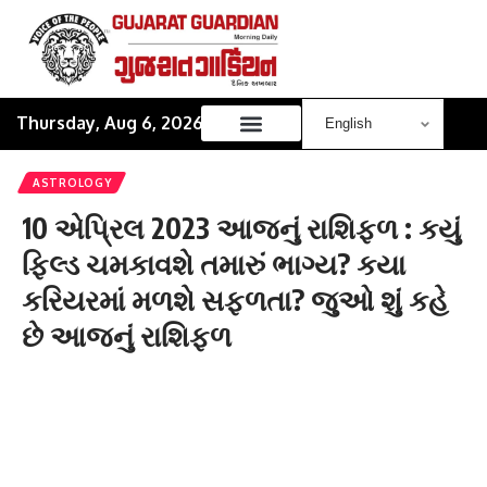
Thursday, Aug 6, 2026
ASTROLOGY
10 એપ્રિલ 2023 આજનું રાશિફળ : કયું
ફિલ્ડ ચમકાવશે તમારું ભાગ્ય? કયા
કરિયરમાં મળશે સફળતા? જુઓ શું કહે
છે આજનું રાશિફળ