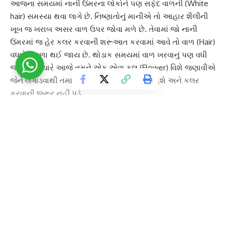
આજના સમયમાં નાની ઉંમરના લોકોને પણ
સફેદ વાળ
ની (White
hair) સમસ્યા થવા લાગે છે. નિષ્ણાતોનું માનીએ તો આહાર શૈલીની
ખૂબ જ ખરાબ અસર વાળ ઉપર જોવા મળે છે. તેવામાં જો નાની
ઉંમરમાં જ હેર કલર કરવાની શરૂઆત કરવામાં આવે તો
વાળ
(Hair)
વધારે નબળા થઈ જાય છે. થોડાક સમયમાં વાળ ખરવાનું પણ વધી
જાય છે. ત્યારે આજે તમને એક એવા
ફૂલ
(Flower) વિશે જણાવીએ
જેને લગાડવાથી તમારા વાળ કુદરતી રીતે કાળા રહેશે અને કલર
કરવાની જરૂર નહીં પડે.
બારમાસીના ફૂલ
વાળને કુદરતી રીતે કાળા કરવામાં મદદ કરે છે. આ
ફૂલનો ઉપયોગ કરવાથી વાળ સંબંધિત સમસ્યામાં ફાયદો થાય છે. જો
તમે કેમિકલ યુક્ત રંગોથી બચવા ઇચ્છો છો તો આ ફૂલનો ઉપયોગ
કરી શકો છો. આ ફૂલમાંથી હેર કલર બનાવવા માટે નીચે દર્શાવ્યા
અનુસાર વિધિ ફોલો કરવી.
Continue Reading
કલર બનાવવાની રીત :
20 થી 30
બારમાસીના ફૂલ
ની પાંદડી લેવી. તેને બરાબર સાફ કરી લેવી
અને તેમાં બે ચમચી ચા ની ભૂકી અને એક ચમચી કોફી ઉમેરો. તેમાં
અડધો કપ પાણી ઉમેરી બરાબર ઉકાળો. બધી જ વસ્તુ બરાબર રીતે
ઉકળી જાય પછી તેને ઠંડુ થવા દો અને પછી મિક્સચર ગ્રાઈન્ડર માં