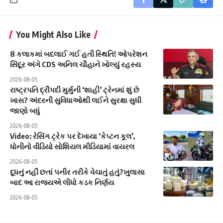
You Might Also Like
8 કલાકમાં બદલાઈ ગઈ હતી સ્થિતિ! ઓપરેશન
સિંદૂર અંગે CDS અનિલ ચૌહાને ખોલ્યું રહસ્ય
2026-08-05
રાષ્ટ્રપતિ દ્રૌપદી મુર્મુની ‘શાહી’ ટ્રેનમાં શું છે
ખાસ? અંદરની સુવિધાઓથી લઈને સુરક્ષા સુધી
જાણો બધું
2026-08-05
Video: રેસિંગ ટ્રેક પર દેખાયા ‘કેપ્ટન કૂલ’,
ધોનીનો વીડિયો સોશિયલ મીડિયામાં વાયરલ
2026-08-05
દૂધનું નહીં છતાં પનીર તરીકે વેચાતું હતું?ખુલાસા
બાદ આ રાજ્યએ લીધો કડક નિર્ણય
2026-08-05