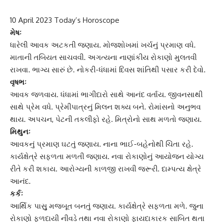
10 April 2023 Today’s Horoscope
મેષઃ
ધારેલી આવક અટકતી જણાય. મોજશોખમાં ખર્ચનું પ્રમાણ વધે.
માતાની તબિયત સાચવવી. અગત્યના નાણાંકીય રોકાણો મુલતવી
રાખવા. ભાગ્ય સારું છે. નોકરી-ધંધામાં દિવસ શાંતિથી પસાર કરી દેવો.
વૃષભઃ
આવક જળવાય. ધંધામાં ભાગીદારો સાથે આનંદ વર્તાય. જીવનસાથી
સાથે પ્રેમ વધે. પ્રેમીપાત્રનું મિલન શક્ય બને. રોમાંસનો અનુભવ
થાય. અપચન, પેટની તકલીફો રહે. મિત્રોનો સાથ મળતો જણાય.
મિથુનઃ
આવકનું પ્રમાણ ઘટતું જણાય. નાના ભાઈ-બહેનોથી ચિંતા રહે.
કાર્યક્ષેત્રે સફળતા મળતી જણાય. નવા રોકાણોનું આયોજન યોગ્ય
રીતે કરી શકાય. આરોગ્યની કાળજી રાખવી જરૂરી. દામ્પત્ય ક્ષેત્રે
આનંદ.
કર્કઃ
આર્થિક પાસુુ મજબૂત બનતું જણાય. કાર્યક્ષેત્રે સફળતા મળે. જુના
રોકાણો ફળદાયી નીવડે તથા નવા રોકાણો ફાયદાકારક સાબિત થતા