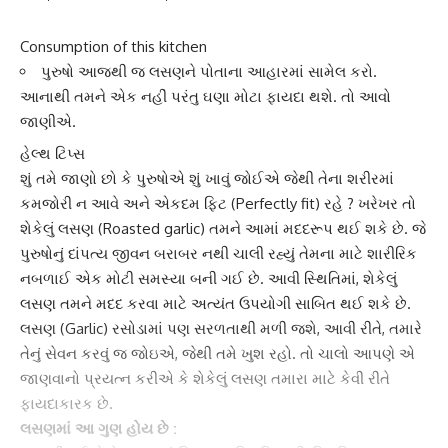
Consumption of this kitchen
પુરુષો આજથી જ લસણને પોતાના આહારમાં સામેલ કરો.
આનાથી તમને એક નહીં પરંતુ ઘણા મોટા ફાયદા થશે. તો આવો
જાણીએ.
હેલ્થ ટિપ્સ
શું તમે જાણો છો કે પુરુષોએ શું ખાવું જોઈએ જેથી તેના શરીરમાં
કમજોરી ન આવે અને એકદમ ફિટ (Perfectly fit) રહે ? ખરેખર તો
શેકેલું લસણ
(Roasted garlic) તમને આમાં મદદરૂપ થઈ શકે છે. જે
પુરુષોનું દાંપત્ય જીવન બરાબર નથી ચાલી રહ્યું તેમના માટે શારીરિક
નબળાઈ એક મોટી સમસ્યા બની ગઈ છે. આવી સ્થિતિમાં, શેકેલું
લસણ તમને મદદ કરવા માટે અત્યંત ઉપયોગી સાબિત થઈ શકે છે.
લસણ
(Garlic) રસોડામાં પણ સરળતાથી મળી જશે, આવી રીતે, તમારે
તેનું સેવન કરવું જ જોઇએ, જેથી તમે ખુશ રહો. તો ચાલો આપણે એ
જાણવાનો પ્રયત્ન કરીએ કે શેકેલું લસણ તમારા માટે કેવી રીતે
ફાયદાકારક છે.
લસણમાં આ ગુણ હોય છે :