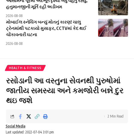
આસામના પૂરમાં અદભૂત દૃશ્ય! બધું વહેતું રહ્યું,
હનુમાનજીની મૂર્તિ રહી અડીખમ
2026-08-08
મોબાઈલ સ્નેચિંગ બન્યું મોતનું કારણ! ચાલુ
ટ્રેનમાંથી પટકાયો મુસાફર, CCTVમાં કેદ થઈ
ચોંકાવનારી ઘટના
2026-08-08
HEALTH & FITNESS
રસોડાની આ વસ્તુના સેવનથી પુરુષોમાં
જાતીય સમસ્યા અને કમજોરી બન્ને દુર
થઇ જશે
2 Min Read
Social Media
Last updated: 2022-07-04 3:01 pm