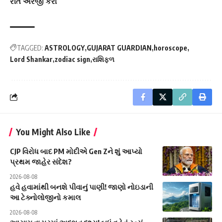
રીતે અરજી કરો
TAGGED:
ASTROLOGY
GUJARAT GUARDIAN
horoscope
Lord Shankar
zodiac sign
રાશિફળ
You Might Also Like
CJP વિરોધ બાદ PM મોદીએ Gen Zને શું આપ્યો
પ્રથમ જાહેર સંદેશ?
2026-08-08
હવે હવામાંથી બનશે પીવાનું પાણી! જાણો નોઇડાની
આ ટેક્નોલોજીનો કમાલ
2026-08-08