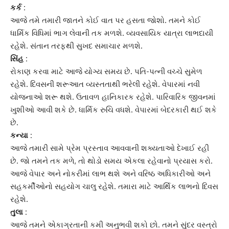
કર્ક :
આજે તમે તમારી જાતને કોઈ વાત પર હસતા જોશો. તમને કોઈ
ધાર્મિક વિધિમાં ભાગ લેવાની તક મળશે. વ્યવસાયિક યાત્રા લાભદાયી
રહેશે. સંતાન તરફથી સુખદ સમાચાર મળશે.
સિંહ :
રોકાણ કરવા માટે આજે યોગ્ય સમય છે. પતિ-પત્ની વચ્ચે સુમેળ
રહેશે. દિવસની શરૂઆત વ્યસ્તતાથી ભરેલી રહેશે. વેપારમાં નવી
યોજનાઓ શરૂ થશે. ઉતાવળ હાનિકારક રહેશે. પારિવારિક જીવનમાં
ખુશીઓ આવી શકે છે. ધાર્મિક રુચિ વધશે. વેપારમાં બેદરકારી થઈ શકે
છે.
કન્યા :
આજે તમારી સામે પ્રેમ પ્રસ્તાવ આવવાની શક્યતાઓ દેખાઈ રહી
છે. જો તમને તક મળે, તો થોડો સમય એકલા રહેવાનો પ્રયાસ કરો.
આજે વેપાર અને નોકરીમાં લાભ થશે અને વરિષ્ઠ અધિકારીઓ અને
સહકર્મીઓનો સહયોગ ચાલુ રહેશે. તમારા માટે આર્થિક લાભનો દિવસ
રહેશે.
તુલા :
આજે તમને એકાગ્રતાની કમી અનુભવી શકો છો. તમને સુંદર વસ્ત્રો