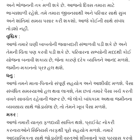
અને ભોજનની તક મળી શકે છે. આજનો દિવસ તમારા માટે
ભાગ્યશાળી રહેશે. તમે તમારા જીવનસાથી અને પરિવાર સાથે સુખ
અને શાંતિમાં સમય પસાર કરી શકશો. આજે કોઈની સાથે સંબંધ
તોડશો નહીં.
વૃશ્ચિક :
આજે તમારે ઘણી બાબતોની જવાબદારી સંભાળવી પડી શકે છે અને
તેમની ચિંતા પણ કરવી પડી શકે છે. પરિવારના સભ્યોની મદદથી કોઈ
યોજના બનાવી શકાય છે, જેના કારણે દરેક વ્યક્તિને
આનંદ
મળશે.
જમીન-મકાનનો પ્રશ્ન હલ થશે.
ધનુ :
આજે તમને માતા-પિતાનો સંપૂર્ણ સહયોગ અને આશીર્વાદ મળશે. પૈસા
સંબંધિત સમસ્યાઓ હલ થવા લાગશે, તેમ છતાં તમારે પૈસા ખર્ચ કરતી
વખતે સાવચેત રહેવાની જરૂર છે. જે લોકો બાંધકામ અથવા જમીનના
વ્યવસાય સાથે જોડાયેલા છે, તો તેમને ખૂબ પૈસા મળશે.
મકર :
આજે તમારી યાત્રા ફળદાયી સાબિત થશે. પ્રાઈવેટ નોકરી
કરનારાઓને સિનિયર્સ તરફથી પૂરો સહયોગ મળશે. તમારે
આધ્યાત્મિકતા સાથે જોડાયેલી વસ્તુઓ શીખવાનો પણ પ્રયાસ કરવો