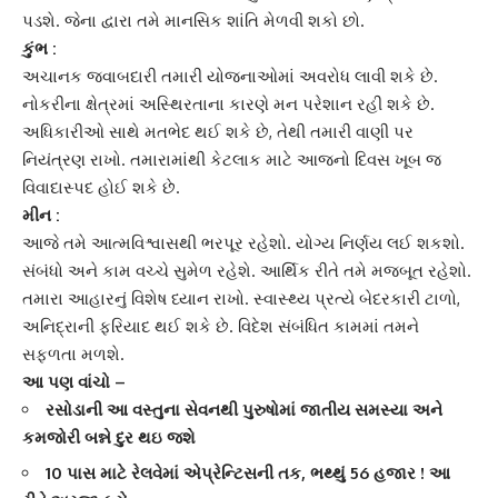
પડશે. જેના દ્વારા તમે માનસિક શાંતિ મેળવી શકો છો.
કુંભ
:
અચાનક જવાબદારી તમારી યોજનાઓમાં અવરોધ લાવી શકે છે.
નોકરીના ક્ષેત્રમાં અસ્થિરતાના કારણે મન પરેશાન રહી શકે છે.
અધિકારીઓ સાથે મતભેદ થઈ શકે છે, તેથી તમારી વાણી પર
નિયંત્રણ રાખો. તમારામાંથી કેટલાક માટે આજનો દિવસ ખૂબ જ
વિવાદાસ્પદ હોઈ શકે છે.
મીન :
આજે તમે આત્મવિશ્વાસથી ભરપૂર રહેશો. યોગ્ય નિર્ણય લઈ શકશો.
સંબંધો અને કામ વચ્ચે સુમેળ રહેશે. આર્થિક રીતે તમે મજબૂત રહેશો.
તમારા આહારનું વિશેષ ધ્યાન રાખો. સ્વાસ્થ્ય પ્રત્યે બેદરકારી ટાળો,
અનિદ્રાની ફરિયાદ થઈ શકે છે. વિદેશ સંબંધિત કામમાં તમને
સફળતા મળશે.
આ પણ વાંચો –
રસોડાની આ વસ્તુના સેવનથી પુરુષોમાં જાતીય સમસ્યા અને
કમજોરી બન્ને દુર થઇ જશે
10 પાસ માટે રેલવેમાં એપ્રેન્ટિસની તક, ભથ્થું 56 હજાર ! આ