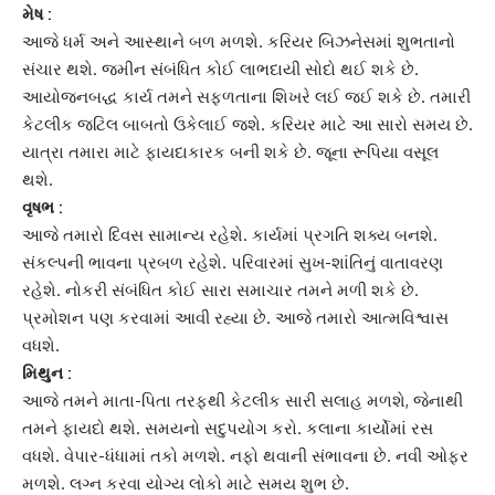
મેષ :
આજે ધર્મ અને આસ્થાને બળ મળશે. કરિયર
બિઝનેસ
માં શુભતાનો
સંચાર થશે. જમીન સંબંધિત કોઈ લાભદાયી સોદો થઈ શકે છે.
આયોજનબદ્ધ કાર્ય તમને સફળતાના શિખરે લઈ જઈ શકે છે. તમારી
કેટલીક જટિલ બાબતો ઉકેલાઈ જશે. કરિયર માટે આ સારો સમય છે.
યાત્રા તમારા માટે ફાયદાકારક બની શકે છે. જૂના રૂપિયા વસૂલ
થશે.
વૃષભ :
આજે તમારો દિવસ સામાન્ય રહેશે. કાર્યમાં પ્રગતિ શક્ય બનશે.
સંકલ્પની ભાવના પ્રબળ રહેશે. પરિવારમાં સુખ-શાંતિનું વાતાવરણ
રહેશે. નોકરી સંબંધિત કોઈ સારા સમાચાર તમને મળી શકે છે.
પ્રમોશન પણ કરવામાં આવી રહ્યા છે. આજે તમારો આત્મવિશ્વાસ
વધશે.
મિથુન :
આજે તમને માતા-પિતા તરફથી કેટલીક સારી સલાહ મળશે, જેનાથી
તમને ફાયદો થશે. સમયનો સદુપયોગ કરો. કલાના કાર્યોમાં રસ
વધશે. વેપાર-ધંધામાં તકો મળશે. નફો થવાની સંભાવના છે. નવી ઓફર
મળશે. લગ્ન કરવા યોગ્ય લોકો માટે સમય શુભ છે.