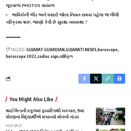
લૂકવાળા PHOTOS વાયરલ
ભાવિકોની ભીડ અને ધસારો જોતા નિયત સમય પહેલા જ લીલી
પરિક્રમા શરૂ, જાણો કેવી છે સુરક્ષા વ્યવસ્થા ?
TAGGED:
GUJARAT GUARDIAN
GUJARATI NEWS
horoscope
horoscope 2022
zodiac sign
રાશિફળ
You Might Also Like
થાઈલેન્ડની સ્કૂલમાં ફાયરિંગથી ચકચાર, 9મા
ધોરણના વિદ્યાર્થીએ મચાવ્યો મોતનો તાંડવ
2026-08-07