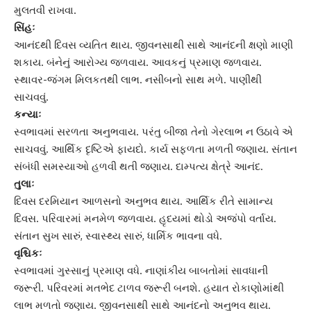
મુલતવી રાખવા.
સિંહઃ
આનંદથી દિવસ વ્યતિત થાય. જીવનસાથી સાથે આનંદની ક્ષણો માણી
શકાય. બંનેનું આરોગ્ય જળવાય. આવકનું પ્રમાણ જળવાય.
સ્થાવર-જંગમ મિલકતથી લાભ. નસીબનો સાથ મળે. પાણીથી
સાચવવું.
કન્યાઃ
સ્વભાવમાં સરળતા અનુભવાય. પરંતુ બીજા તેનો ગેરલાભ ન ઉઠાવે એ
સાચવવું. આર્થિક દૃષ્ટિએ ફાયદો. કાર્ય સફળતા મળતી જણાય. સંતાન
સંબંધી સમસ્યાઓ હળવી થતી જણાય. દામ્પત્ય ક્ષેત્રે આનંદ.
તુલાઃ
દિવસ દરમિયાન આળસનો અનુભવ થાય. આર્થિક રીતે સામાન્ય
દિવસ. પરિવારમાં મનમેળ જળવાય. હૃદયમાં થોડો અજંપો વર્તાય.
સંતાન સુખ સારું, સ્વાસ્થ્ય સારું,
ધાર્મિક ભાવના
વધે.
વૃશ્ચિકઃ
સ્વભાવમાં ગુસ્સાનું પ્રમાણ વધે. નાણાંકીય બાબતોમાં સાવધાની
જરૂરી. પરિવરમાં મતભેદ ટાળવ જરૂરી બનશે. હયાત રોકાણોમાંથી
લાભ મળતો જણાય. જીવનસાથી સાથે આનંદનો અનુભવ થાય.