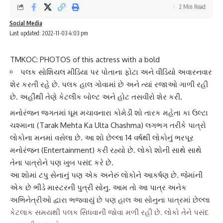
2 Min Read
Social Media
Last updated: 2022-11-03 4:03 pm
TMKOC: PHOTOS of this actress with a bold
પલક સોશિયલ મીડિયા પર પોતાના ફોટા અને વીડિયો અવારનવાર
શેર કરતી રહે છે. પલક હાલ ગોવામાં છે અને ત્યાં રજાઓ ગાળી રહી
છે. અહીંથી તેણે કેટલીક બોલ્ટ અને હોટ તસવીરો શેર કરી.
મનોરંજન જગતમાં ધૂમ મચાવનારા કોમેડી શો
તારક મહેતા કા ઉલ્ટા
ચશ્મા
ના (Tarak Mehta Ka Ulta Chashma) લગભગ તરીકે પાત્રો
લોકોના મનમાં વસેલા છે. આ શો છેલ્લા 14 વર્ષથી લોકોનું ભરપૂર
મનોરંજન
(Entertainment) કરી રહ્યો છે. લોકો શોની સાથે સાથે
તેના પાત્રોને પણ ખુબ પસંદ કરે છે.
આ શોમાં
ટપુ સેના
નું પણ એક અનેરું લોકોને આકર્ષણ છે. જેમાંની
એક છે ભીડે માસ્ટરની પુત્રી સોનુ. આમ તો આ પાત્ર અનેક
અભિનેત્રીઓ દ્વારા ભજવાયું છે પણ હાલ આ સોનુના પાત્રમાં છેલ્લા
કેટલાક સમયથી
પલક સિધવા
ની જોવા મળી રહી છે. લોકો તેને પસંદ