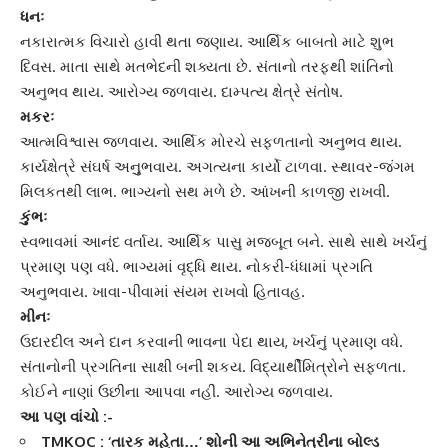
ધનઃ
નકારાત્મક વિચારો હાવી થતા જણાય. આર્થિક બાબતો માટે શુભ
દિવસ. માતા સાથે મતભેદની શક્યતા છે. સંતાનો તરફથી શાંતિનો
અનુભવ થાય. આરોગ્ય જળવાય. દામ્પત્ય ક્ષેત્રે સંતોષ.
મકરઃ
આત્મવિશ્વાસ જળવાય. આર્થિક મોરચે સફળતાનો અનુભવ થાય.
કાર્યક્ષેત્રે સંઘર્ષ અનુુભવાય. અગત્યના કાર્યો ટાળવા. સ્થાવર-જંગમ
મિલકતથી લાભ. ભાગ્યનો સથ મળે છે. આંખની કાળજી રાખવી.
કુંભઃ
સ્વભાવમાં આનંદ વર્તાય. આર્થિક પાસુ મજબૂત બને. સાથે સાથે ખર્ચનું
પ્રમાણ પણ વધે. ભાગ્યમાં વૃદ્ધિ થાય. નોકરી-ધંધામાં પ્રગતિ
અનુભવાય. ખાવા-પીવામાં સંયમ રાખવો હિતાવહ.
મીનઃ
ઉદારદીલ અને દાન કરવાની ભાવના પેદા થાય, ખર્ચનું પ્રમાણ વધે.
સંતાનોની પ્રગતિના સાક્ષી બની શકય. વિદ્યાર્થીમિત્રોને સફળતા.
કોઈને નાણાં ઉછીના આપવા નહીં. આરોગ્ય જળવાય.
આ પણ વાંચો :-
TMKOC : ‘તારક મહેતા…’ શોની આ અભિનેત્રીના બોલ્ડ