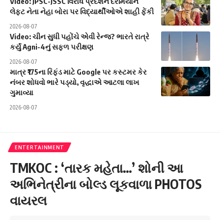
Video: JPSC-JSSC વિરોધ પ્રદર્શન દરમિયાન
લેફ્ટ નેતા નેહા બોરા પર વિદ્યાર્થીઓએ શાહી ફેંકી
2026-08-07
Video: ચીન સુધી પહોંચે એવી રેન્જ? ભારતે રાત્રે
કર્યું Agni-4નું સફળ પરીક્ષણ
2026-08-07
માત્ર ₹175ના રિફંડ માટે Google પર કસ્ટમર કેર
નંબર શોધવો ભારે પડ્યો, વૃદ્ધાએ આટલા લાખ
ગુમાવ્યા
2026-08-07
ENTERTAINMENT
TMKOC : ‘તારક મહેતા…’ શોની આ
અભિનેત્રીના બોલ્ડ લૂકવાળા PHOTOS
વાયરલ