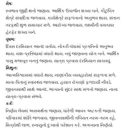
મેષઃ
સ્વભાવ જીદ્દી થતો જણાય. આર્થિક ઉપાર્જન શક્ય બને. કૌટુંબિક
ક્ષેત્રે સંવાદિતા જળવાય. કાર્યક્ષેત્રે સફળતાનો અનુભવ થાય. સંતાન
તરફથી શુભ સમાચાર મળે. આરોગ્ય જળવાય. લક્ષ્મીની વખતસર
હેરફેર શક્ય બને.
વૃષભઃ
દિવસ દરમિયાન આનંદ વર્તાય. નોકરી-ધંધામાં પ્રગતિનો અનુભવ
થાય.
યશ-પ્રતિષ્ઠા
માં વધારો થાય. નવું જાણવના યોગ બને. આર્થિક
પાસુ મજબૂત બનતું જણાય. યાત્રા પ્રવાસ દરમિયાન સાચવવું.
મિથુનઃ
આત્મવિશ્વાસમાં વધારો થાય, નાણાંકીય વ્યવહારોમાં સફળતા મળે.
માતા-પિતાનું સ્વાસ્થ્ય જળવાય. હયાત રોકાણો ફળદાયી નીવડે.
જીવનસાથી સાથે આનંદ. ભાગ્યનો સુંદર સાથ મળતો જણાય. નાના
યાત્રા-પ્રવાસ સંભ‍વે.
કર્કઃ
નિર્ણય લેવમાં અસમર્થતા જણાય. ધારેલી આવક અટકતી જણાય.
પરિવારમાં શાંતિ
જળવાય. જીવનસાથીની તબિયત નરમ-ગરમ રહે.
મિત્રોથી લાભ. સ્નાયુનો દુઃખાવો પરેશાન કરે. અગત્યના નિર્ણયો