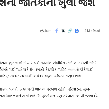
િના જાતકોના ખુલી જશે
4 Min Read
Share
ેસ
માં શુભતાનો સંચાર થશે. જમીન સંબંધિત કોઈ લાભદાયી સોદો
શિખરે લઈ જઈ શકે છે. તમારી કેટલીક જટિલ બાબતો ઉકેલાઈ
માટે ફાયદાકારક બની શકે છે. જૂના રૂપિયા વસૂલ થશે.
 શક્ય બનશે. સંકલ્પની ભાવના પ્રબળ રહેશે. પરિવારમાં સુખ-
ા સમાચાર તમને મળી શકે છે. પ્રમોશન પણ કરવામાં આવી રહ્યા છે.