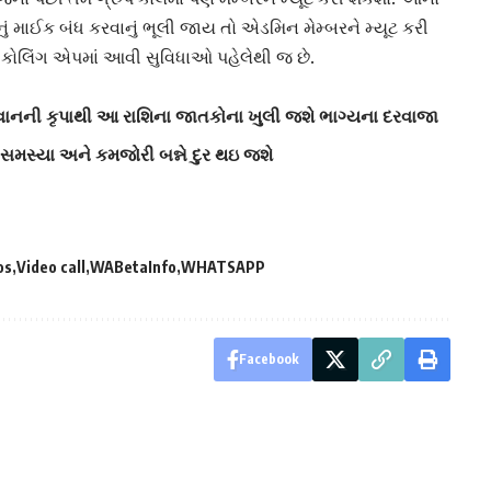
ું માઈક બંધ કરવાનું ભૂલી જાય તો એડમિન મેમ્બરને મ્યૂટ કરી
 કોલિંગ એપમાં આવી સુવિધાઓ પહેલેથી જ છે.
ાનની કૃપાથી આ રાશિના જાતકોના ખુલી જશે ભાગ્યના દરવાજા
 સમસ્યા અને કમજોરી બન્ને દુર થઇ જશે
os
Video call
WABetaInfo
WHATSAPP
Facebook