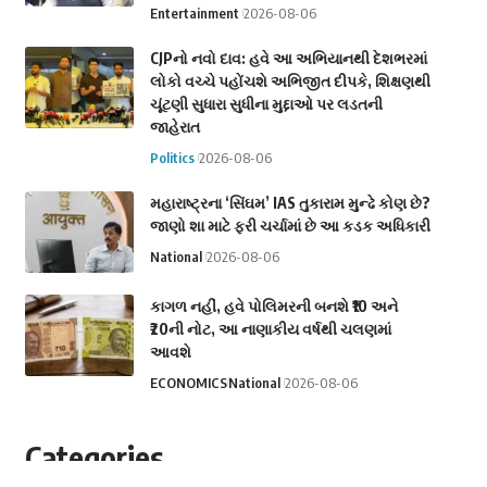
Entertainment
2026-08-06
CJPનો નવો દાવ: હવે આ અભિયાનથી દેશભરમાં
લોકો વચ્ચે પહોંચશે અભિજીત દીપકે, શિક્ષણથી
ચૂંટણી સુધારા સુધીના મુદ્દાઓ પર લડતની
જાહેરાત
Politics
2026-08-06
મહારાષ્ટ્રના ‘સિંઘમ’ IAS તુકારામ મુન્ઢે કોણ છે?
જાણો શા માટે ફરી ચર્ચામાં છે આ કડક અધિકારી
National
2026-08-06
કાગળ નહીં, હવે પોલિમરની બનશે ₹10 અને
₹20ની નોટ, આ નાણાકીય વર્ષથી ચલણમાં
આવશે
ECONOMICS
National
2026-08-06
Categories