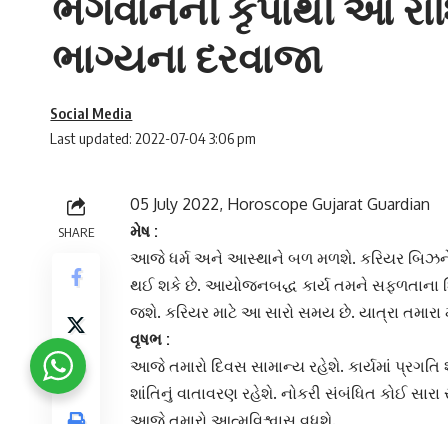
ભગવાનની કૃપાથી આ રાશ
ભાગ્યના દરવાજા
Social Media
Last updated: 2022-07-04 3:06 pm
05 July 2022, Horoscope Gujarat Guardian
મેષ :
SHARE
આજે ધર્મ અને આસ્થાને બળ મળશે. કરિયર
બિઝન
થઈ શકે છે. આયોજનબદ્ધ કાર્ય તમને સફળતાના 
જશે. કરિયર માટે આ સારો સમય છે. યાત્રા તમારા 
વૃષભ :
આજે તમારો દિવસ સામાન્ય રહેશે. કાર્યમાં પ્રગતિ
શાંતિનું વાતાવરણ રહેશે. નોકરી સંબંધિત કોઈ સાર
આજે તમારો આત્મવિશ્વાસ વધશે.
મિથુન :