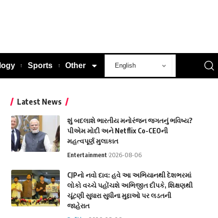
logy
Sports
Other
Latest News
શું બદલાશે ભારતીય મનોરંજન જગતનું ભવિષ્ય?
પીએમ મોદી અને Netflix Co-CEOની
મહત્વપૂર્ણ મુલાકાત
Entertainment
2026-08-06
CJPનો નવો દાવ: હવે આ અભિયાનથી દેશભરમાં
લોકો વચ્ચે પહોંચશે અભિજીત દીપકે, શિક્ષણથી
ચૂંટણી સુધારા સુધીના મુદ્દાઓ પર લડતની
જાહેરાત