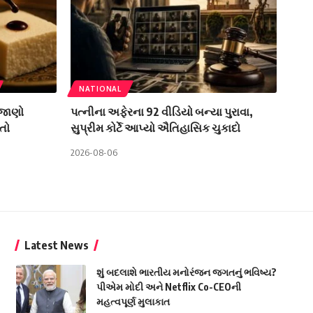
NATIONAL
 જાણો
પત્નીના અફેરના 92 વીડિયો બન્યા પુરાવા,
તો
સુપ્રીમ કોર્ટે આપ્યો ઐતિહાસિક ચુકાદો
2026-08-06
Latest News
શું બદલાશે ભારતીય મનોરંજન જગતનું ભવિષ્ય?
પીએમ મોદી અને Netflix Co-CEOની
મહત્વપૂર્ણ મુલાકાત