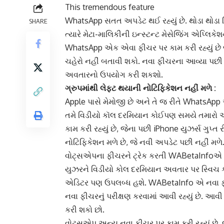
This tremendous feature
WhatsApp
સતત અપડેટ થઈ રહ્યું છે. થોડા થોડા
SHARE
ત્યારે મેટા-માલિકીની ઇન્સ્ટન્ટ
મેસેજિંગ એપ્લિકે
WhatsApp એક એવા ફીચર પર કામ કરી રહ્યું છે 
ચહેરો નહીં બતાવી શકો. નવા ફીચરના આવ્યા પછી
અવતારનો ઉપયોગ કરી શકશો.
ગ્રુપમાંથી લેફ્ટ થયાની નોટિફિકેશન નહીં મળે :
Apple પાસે મેમોજી છે અને તે જ રીતે WhatsApp 
તમે વિડીયો કૉલ દરમિયાન કોઈપણ સમયે તમારો
કામ કરી રહ્યું છે, જેના પછી iPhone યુઝર્સ ગુપ્ત
નોટિફિકેશન મળે છે, જે નવી અપડેટ પછી નહીં મળ
વોટ્સએપના ફીચરને ટ્રેક કરતી WABetaInfoએ 
યુઝરને વિડીયો કોલ દરમિયાન અવતાર પર સ્વિચ 
એડિટર પણ ઉપલબ્ધ હશે.
WABetaInfo
એ નવા ફી
નવા ફીચરનું પરીક્ષણ કરવામાં આવી રહ્યું છે. આવ
કરી શકો છો.
વોટ્સએપ અન્ય નવા ફીચર પર કામ કરી રહ્યું છે, 