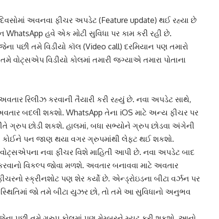
 દિવસોમાં અવનવા ફીચર અપડેટ (Feature update) થઈ રહ્યા છે
શન
WhatsApp હવે એક મોટી સુવિધા પર કામ કરી રહી છે.
જેના પછી તમે
વિડીયો કૉલ
(Video call) દરમિયાન પણ તમારો
 તમે વોટ્સએપ વિડીયો કોલમાં તમારી જગ્યાએ તમારા પોતાના
અવતાર રિલીઝ કરવાની તૈયારી કરી રહ્યું છે. નવા અપડેટ સાથે,
 અવતાર બદલી શકશો. WhatsApp તેના
iOS
માટે અન્ય ફીચર પર
 રીતે ગ્રુપ છોડી શકશે. હાલમાં, બધા સભ્યોને ગ્રુપ છોડવા અંગેની
ે. કોઈને પન જાણ થયા વગર ગ્રુપમાંથી લેફ્ટ થઈ શકશો.
વોટ્સએપના નવા ફીચર વિશે માહિતી આપી છે. નવા અપડેટ બાદ
કરવાનો વિકલ્પ જોવા મળશે. અવતાર બનાવવા માટે અવતાર
ચરનો સ્ક્રીનશોટ પણ શેર કર્યો છે. એન્ડ્રોઇડના બીટા વર્ઝન પર
ી સ્થિતિમાં જો તમે બીટા યુઝર છો, તો તમે આ સુવિધાનો અનુભવ
જેના પછી તમે ગ્રુપ કોલમાં પણ મેમ્બરને મ્યૂટ કરી શકશો. આનો