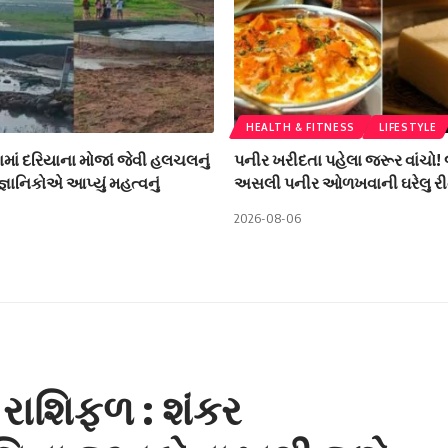
HEALTH & FITNESS
LIFESTYLE
ામાં દરિયાના મોજાં જેવી હલચલનું
પનીર ખરીદતા પહેલા જરૂર વાંચો!
ૈજ્ઞાનિકોએ આપ્યું મહત્વનું
અસલી પનીર ઓળખવાની ઘરેલુ રી
2026-08-06
રાશિફળ : શંકર