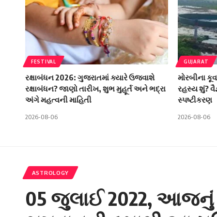
FESTIVAL
GUJARAT
રક્ષાબંધન 2026: ગુજરાતમાં ક્યારે ઉજવાશે
મોરબીના કૂવ
રક્ષાબંધન? જાણો તારીખ, શુભ મુહૂર્ત અને ભદ્રા
રહસ્ય શું? વ
અંગે મહત્વની માહિતી
સ્પષ્ટીકરણ
2026-08-06
2026-08-06
ASTROLOGY
05 જુલાઈ 2022, આજનું 