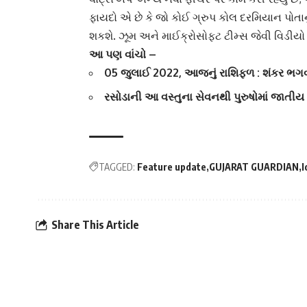
ફાયદો એ છે કે જો કોઈ ગ્રુપ કોલ દરમિયાન પોતાન
શકશે. ઝૂમ અને
માઈક્રોસોફ્ટ ટીમ્સ
જેવી વિડીયો
આ પણ વાંચો –
05 જુલાઈ 2022, આજનું રાશિફળ : શંકર ભગવ
રસોડાની આ વસ્તુના સેવનથી પુરુષોમાં જાતીય
TAGGED:
Feature update
GUJARAT GUARDIAN
I
Share This Article