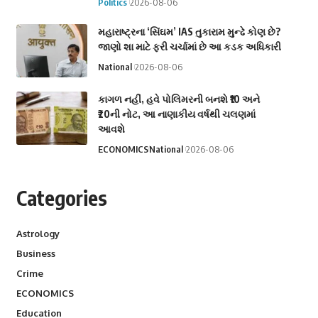
Politics
2026-08-06
મહારાષ્ટ્રના ‘સિંઘમ’ IAS તુકારામ મુન્ઢે કોણ છે?
જાણો શા માટે ફરી ચર્ચામાં છે આ કડક અધિકારી
National
2026-08-06
કાગળ નહીં, હવે પોલિમરની બનશે ₹10 અને
₹20ની નોટ, આ નાણાકીય વર્ષથી ચલણમાં
આવશે
ECONOMICS
National
2026-08-06
Categories
Astrology
Business
Crime
ECONOMICS
Education