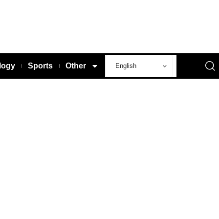
logy
Sports
Other