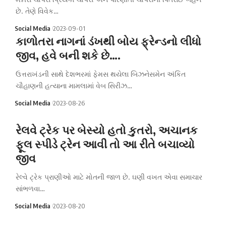
છે. તેણે વિવેક…
Social Media
2023-09-01
કાળોતરા નાગનાં ડંખથી બોય ફ્રેન્ડનો લીધો
જીવ, હવે બની શકે છે….
ઉત્તરાખંડની સાથે દેશભરમાં ફેમસ થયેલા બિઝનેસમેન અંકિત
ચૌહાણની હત્યાના મામલામાં વેબ સિરીઝ…
Social Media
2023-08-26
રેલવે ટ્રેક પર બેસ્યો હતો કુતરો, અચાનક
ફૂલ સ્પીડે ટ્રેન આવી તો આ રીતે બચાવ્યો
જીવ
રેલ્વે ટ્રેક પ્રાણીઓ માટે મોતની જાળ છે. ઘણી વખત એવા સમાચાર
સાંભળવા…
Social Media
2023-08-20