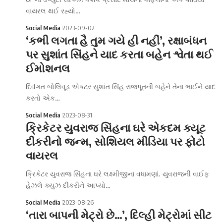
વાયરલ થઈ રહ્યો…
Social Media
2023-09-02
‘કભી લગતા હૈ તુમ ગયે હી નહીં’, રક્ષાબંધન
પર સુશાંત સિંહને યાદ કરતા બહેન શ્વેતા થઈ
ઈમોશનલ
દિવંગત બોલિવૂડ એક્ટર સુશાંત સિંહ રાજપૂતની બહેને તેના ભાઈને યાદ
કરતો એક…
Social Media
2023-08-31
ક્રિકેટર યુવરાજ સિંહના ઘરે એકદમ ક્યૂટ
દીકરીનો જન્મ, સોશિયલ મીડિયા પર ફોટો
વાયરલ
ક્રિકેટર યુવરાજ સિંહના ઘરે લક્ષ્મીજીના વધામણાં. યુવરાજની વાઈફ
હેઝલે ક્યુઝ દીકરીને આપ્યો…
Social Media
2023-08-26
‘તારા બાપની મેટ્રો છે…’, દિલ્હી મેટ્રોમાં સીટ