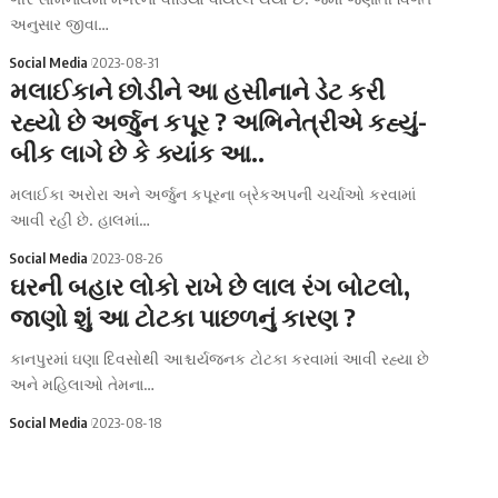
અનુસાર જીવા…
Social Media
2023-08-31
મલાઈકાને છોડીને આ હસીનાને ડેટ કરી
રહ્યો છે અર્જુન કપૂર ? અભિનેત્રીએ કહ્યું-
બીક લાગે છે કે ક્યાંક આ..
મલાઈકા અરોરા અને અર્જુન કપૂરના બ્રેકઅપની ચર્ચાઓ કરવામાં
આવી રહી છે. હાલમાં…
Social Media
2023-08-26
ઘરની બહાર લોકો રાખે છે લાલ રંગ બોટલો,
જાણો શું આ ટોટકા પાછળનું કારણ ?
કાનપુરમાં ઘણા દિવસોથી આશ્ચર્યજનક ટોટકા કરવામાં આવી રહ્યા છે
અને મહિલાઓ તેમના…
Social Media
2023-08-18