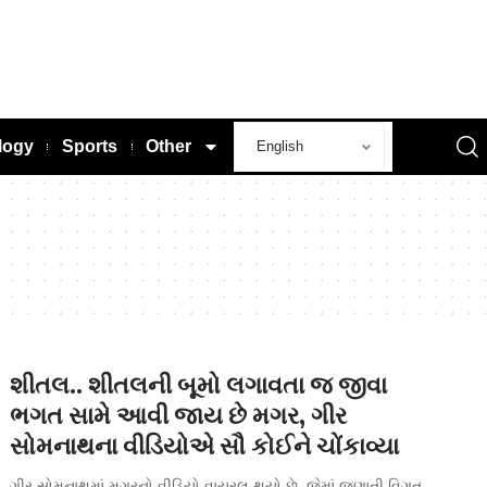
logy
Sports
Other
શીતલ.. શીતલની બૂમો લગાવતા જ જીવા
ભગત સામે આવી જાય છે મગર, ગીર
સોમનાથના વીડિયોએ સૌ કોઈને ચોંકાવ્યા
ગીર સોમનાથમાં મગરનો વીડિયો વાયરલ થયો છે. જેમાં જણાતી વિગત