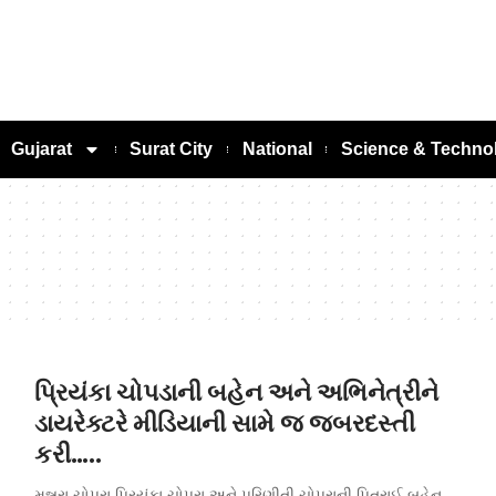
Gujarat
Surat City
National
Science & Techno
પ્રિયંકા ચોપડાની બહેન અને અભિનેત્રીને
ડાયરેક્ટરે મીડિયાની સામે જ જબરદસ્તી
કરી…..
મન્નરા ચોપરા પ્રિયંકા ચોપરા અને પરિણીતી ચોપરાની પિતરાઈ બહેન