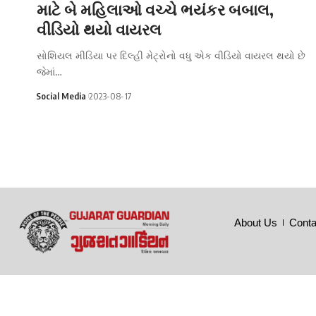
માટે બે મહિલાઓ વચ્ચે ભયંકર બબાલ,
વીડિયો થયો વાયરલ
સોશિયલ મીડિયા પર દિલ્હી મેટ્રોનો વધુ એક વીડિયો વાયરલ થયો છે
જેમાં…
Social Media
2023-08-17
About Us
Conta