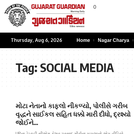
0
Thursday, Aug 6, 2026
Home
Nagar Charya
Tag:
SOCIAL MEDIA
મોટા નેતાનો કાફલો નીકળ્યો, પોલીસે ગરીબ
વૃદ્ધને સાઈકલ સહિત ધક્કો મારી દીધો, દ્રશ્યો
જોઈને…
UPના ડેપ્યુટી સીએમ કેશવ પ્રસાદ મૌર્યના કાફલાનો એક વીડિયો