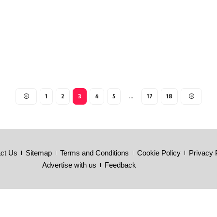
1
2
3
4
5
…
17
18
ct Us
Sitemap
Terms and Conditions
Cookie Policy
Privacy 
Advertise with us
Feedback