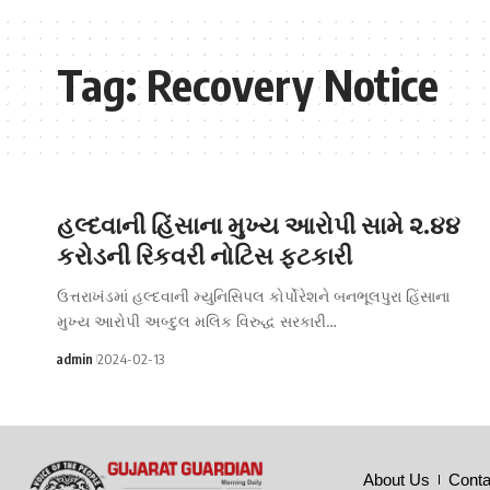
Tag:
Recovery Notice
હલ્દવાની હિંસાના મુખ્ય આરોપી સામે ૨.૪૪
કરોડની રિકવરી નોટિસ ફટકારી
ઉત્તરાખંડમાં હલ્દવાની મ્યુનિસિપલ કોર્પોરેશને બનભૂલપુરા હિંસાના
મુખ્ય આરોપી અબ્દુલ મલિક વિરુદ્ધ સરકારી…
admin
2024-02-13
About Us
Conta