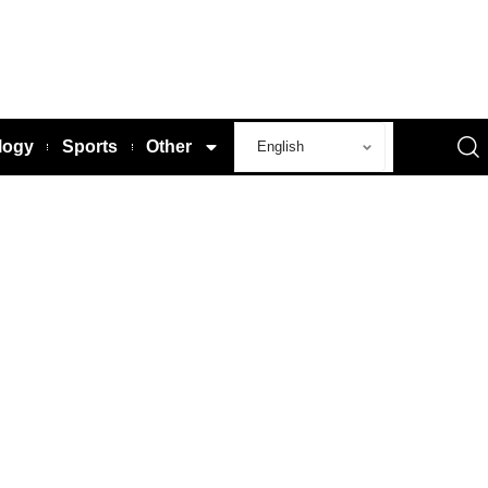
logy
Sports
Other