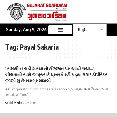
Sunday, Aug 9, 2026
Tag:
Payal Sakaria
‘કામથી ન લડી શક્યા તો ઈજ્જત પર આવી ગયા…’
બોલતાની સાથે જ ધ્રુસકે ધ્રુસકે રડી પડ્યા AAP કોર્પોરેટર-
જાણો શું છે સમગ્ર મામલો
AAP corporator burst into tears as soon સુરત મહાનગરપાલિકામાં આમ
આદમી પાર્ટીમાંથી…
Social Media
2022-11-08