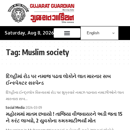
Saturday, Aug 8, 2026
Tag:
Muslim society
દિલ્હીમાં રોડ પર નમાજ પઢતા લોકોને લાત મારનાર સબ
ઈન્સ્પેક્ટર સસ્પેન્ડ
દિલ્હીના ઈન્દ્રલોક વિસ્તારમાં રોડ પર શુક્રવારે નમાઝ પઢનારા નમાઝીઓને લાત
મારનારા સબ…
Social Media
2024-03-09
મહોરમમાં માતમ છવાયો ! તાજિયા વીજવાયરને અડી જતા 15
ને કરંટ લાગ્યો, 2 યુવકોના કમકમાટીભર્યાં મોત
Mourning in Muharram જામનગરમાં મહોરમની રાત્રે ઝુલુસમાં લોકોને