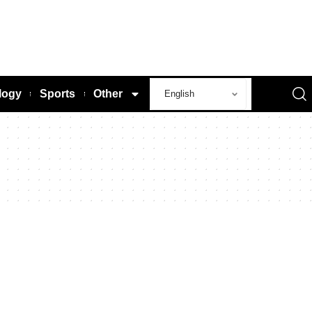
logy
Sports
Other