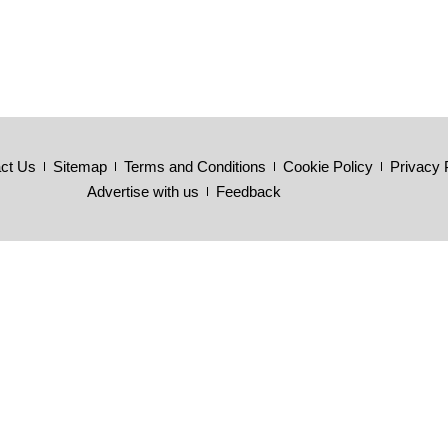
ct Us
Sitemap
Terms and Conditions
Cookie Policy
Privacy 
Advertise with us
Feedback