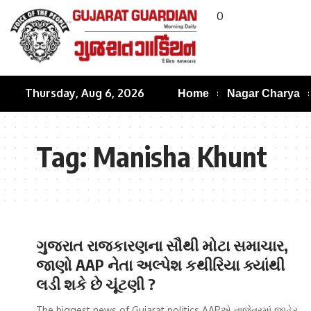
0
Thursday, Aug 6, 2026
Home
Nagar Charya
Tag:
Manisha Khunt
ગુજરાત રાજકારણના સૌથી મોટા સમાચાર,
જાણો AAP નેતા અલ્પેશ કથીરિયા ક્યાંથી
લડી શકે છે ચૂંટણી ?
The biggest news of Gujarat politics AAPએ તાજેતરમાં જાહેર