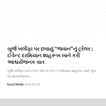
બુર્જ ખલીફા પર છવાયું “જવાન”નું ટ્રેલર :
ઈવેન્ટ દરમિયાન શાહરૂખ ખાને કરી
આશ્ચર્યજનક વાત
બુર્જ ખલીફા ખાતે ટ્રેલર લોન્ચ ઈવેન્ટ દરમિયાન શાહરૂખ ખાને ખૂબ
જ આશ્ચર્યજનક…
Social Media
2023-09-01