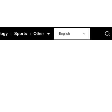
logy
Sports
Other