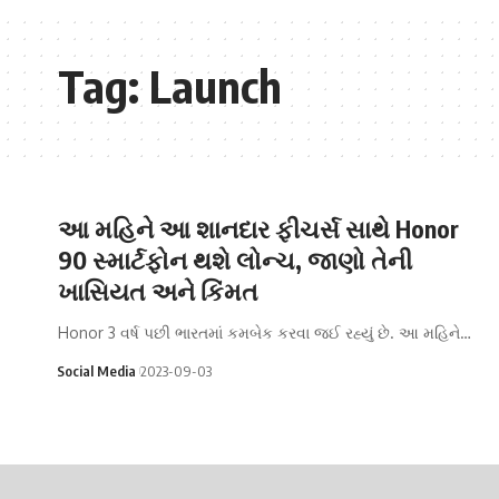
Tag:
Launch
આ મહિને આ શાનદાર ફીચર્સ સાથે Honor
90 સ્માર્ટફોન થશે લોન્ચ, જાણો તેની
ખાસિયત અને કિંમત
Honor 3 વર્ષ પછી ભારતમાં કમબેક કરવા જઈ રહ્યું છે. આ મહિને…
Social Media
2023-09-03