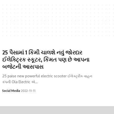
25 પૈસામાં 1 કિમી ચાલશે નવું જોરદાર
ઈલેક્ટ્રિક સ્કૂટર, કિંમત પણ છે આપના
બજેટની આસપાસ
25 paise new powerful electric scooter ઈલેક્ટ્રીક વાહન
કંપની Ola Electric એ…
Social Media
2022-11-11