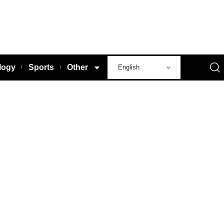
logy
Sports
Other