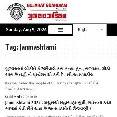
Sunday, Aug 9, 2026
Tag:
Janmashtami
ગુજરાતનાં લોકોને કેજરીવાલે કંસ કહ્યા હતા, રાજ્યના લોકો
સારા છે નહીં તો પ્રવેશબંધી કરી દે : સી.આર.પાટીલ
Kejriwal called the people of Gujarat "Kans" ગુજરાતના લોકોને
કેજરીવાલે કંસ કહ્યા…
Social Media
2022-10-10
Janmashtami 2022 : મથુરાથી મહારાષ્ટ્ર સુધી, ભારતના કયા
ભાગમાં કેવી રીતે થાય છે જન્માષ્ટમીની ઉજવણી ?
Janmashtami 2022 : From Mathura જન્માષ્ટમી પર્વની ધૂમ દેશથી લઈને