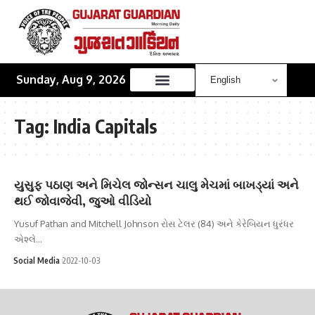
Sunday, Aug 9, 2026
Tag:
India Capitals
યુસુફ પઠાણ અને મિચેલ જોન્સન ચાલુ મેચમાં બાખડ્યાં અને
થઈ જોવાજેવી, જુઓ વીડિયો
Yusuf Pathan and Mitchell Johnson રોસ ટેલર (84) અને કેરેબિયન ધુરંધર
એશ્લે…
Social Media
2022-10-03