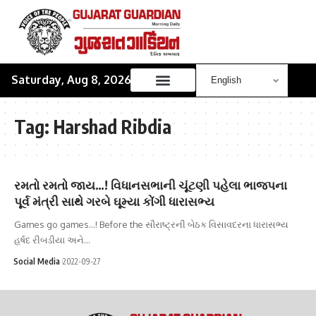
Saturday, Aug 8, 2026
Tag:
Harshad Ribdia
રમતો રમતો જાય…! વિધાનસભાની ચૂંટણી પહેલા ભાજપના
પૂર્વ મંત્રી સાથે ગરબે ઘૂમ્યા કોંગી ધારાસભ્ય
Games go games...! Before the સૌરાષ્ટ્રની બેઠક વિસાવદરના ધારાસભ્ય
હર્ષદ રીબડીયા અને…
Social Media
2022-09-27